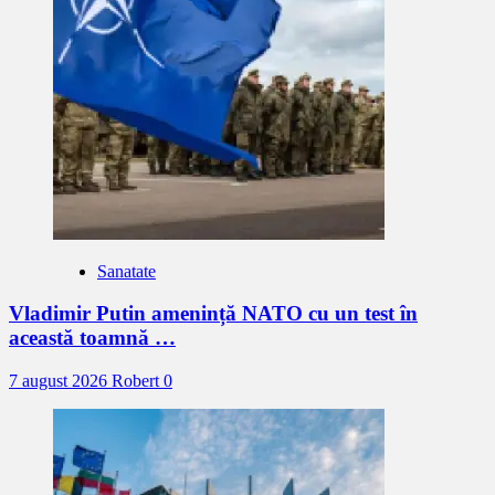
Sanatate
Vladimir Putin amenință NATO cu un test în
această toamnă …
7 august 2026
Robert
0