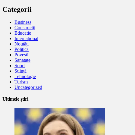
Categorii
Business
Constructii
Educatie
Internațional
Noutăți
Politica
Povești
Sanatate
Sport
Stiință
Tehnologie
Turism
Uncategorized
Ultimele știri