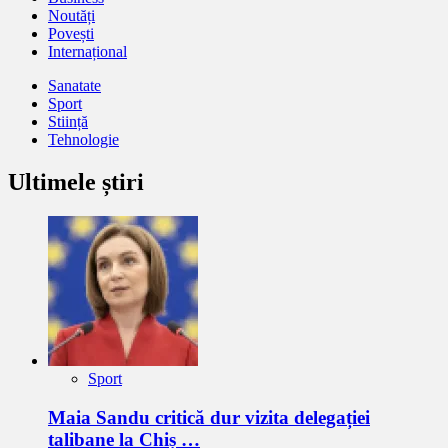
Noutăți
Povești
Internațional
Sanatate
Sport
Stiință
Tehnologie
Ultimele știri
Sport
Maia Sandu critică dur vizita delegației
talibane la Chiș …