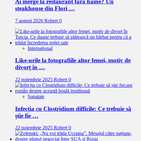
Ai merge la restaurant fără haine? Un
steakhouse din Flori …
7 august 2026
Robert
0
Internațional
Like-urile la fotografiile altor femei, motiv de
divorț în …
22 noiembrie 2025
Robert
0
Sanatate
Infecția cu Clostridium difficile: Ce trebuie să
știe fie …
22 noiembrie 2025
Robert
0