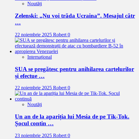
Noutăți
Zelenski: „Nu voi trăda Ucraina”. Mesajul cătr
…
22 noiembrie 2025
Robert
0
Internațional
SUA se pregătesc pentru anihilarea cartelurilor
și efectue …
22 noiembrie 2025
Robert
0
Noutăți
Un an de la apariția lui Mesia de pe Tik-Tok.
Șocul contin …
23 noiembrie 2025
Robert
0