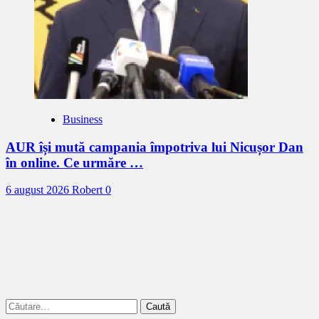
Business
AUR își mută campania împotriva lui Nicușor Dan
în online. Ce urmăre …
6 august 2026
Robert
0
Caută
după: