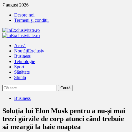
Treci
7 august 2026
la
Despre noi
continut
Termeni și condiții
Primary
Menu
Acasă
Noutăți
Exclusiv
Business
Tehnologie
Sport
Sănătate
Știință
Caută
după:
Business
Soluția lui Elon Musk pentru a nu-și mai
trezi gărzile de corp atunci când trebuie
să meargă la baie noaptea