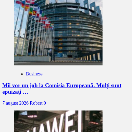
Business
Mii vor un job la Comisia Europeană. Mulți sunt
epuizați …
7 august 2026
Robert
0