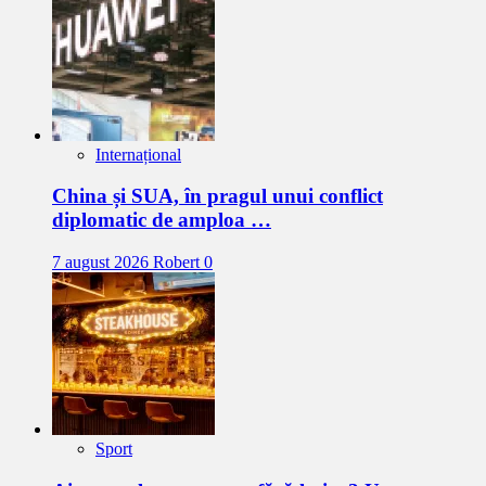
Internațional
China și SUA, în pragul unui conflict
diplomatic de amploa …
7 august 2026
Robert
0
Sport