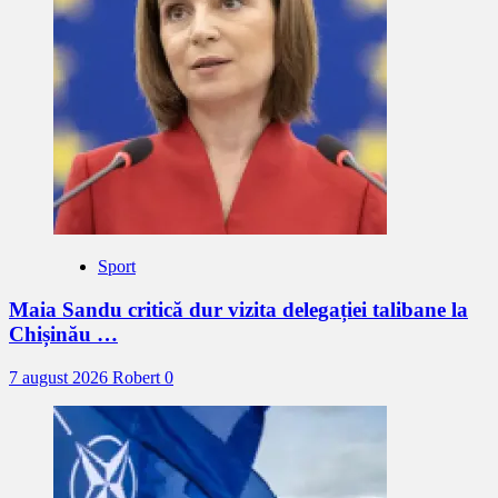
Sport
Maia Sandu critică dur vizita delegației talibane la
Chișinău …
7 august 2026
Robert
0