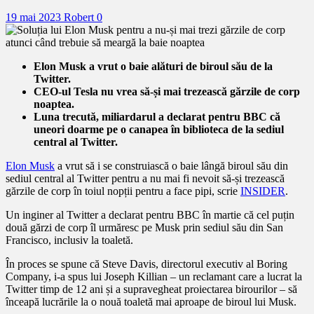
19 mai 2023
Robert
0
Elon Musk a vrut o baie alături de biroul său de la
Twitter.
CEO-ul Tesla nu vrea să-și mai trezească gărzile de corp
noaptea.
Luna trecută, miliardarul a declarat pentru BBC că
uneori doarme pe o canapea în biblioteca de la sediul
central al Twitter.
Elon Musk
a vrut să i se construiască o baie lângă biroul său din
sediul central al Twitter pentru a nu mai fi nevoit să-și trezească
gărzile de corp în toiul nopții pentru a face pipi, scrie
INSIDER
.
Un inginer al Twitter a declarat pentru BBC în martie că cel puțin
două gărzi de corp îl urmăresc pe Musk prin sediul său din San
Francisco, inclusiv la toaletă.
În proces se spune că Steve Davis, directorul executiv al Boring
Company, i-a spus lui Joseph Killian – un reclamant care a lucrat la
Twitter timp de 12 ani și a supravegheat proiectarea birourilor – să
înceapă lucrările la o nouă toaletă mai aproape de biroul lui Musk.