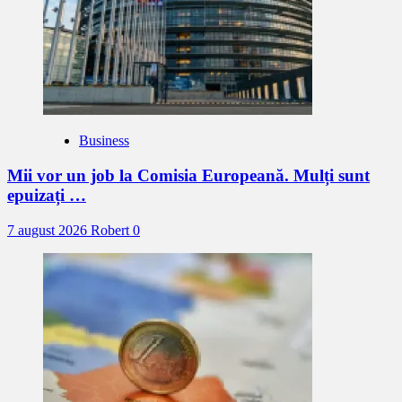
Business
Mii vor un job la Comisia Europeană. Mulți sunt
epuizați …
7 august 2026
Robert
0