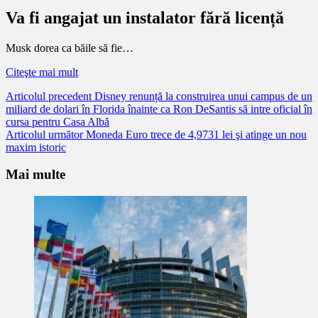
Va fi angajat un instalator fără licență
Musk dorea ca băile să fie…
Citeşte mai mult
Citește
Articolul precedent
Disney renunță la construirea unui campus de un
miliard de dolari în Florida înainte ca Ron DeSantis să intre oficial în
mai
cursa pentru Casa Albă
mult
Articolul următor
Moneda Euro trece de 4,9731 lei şi atinge un nou
maxim istoric
Mai multe