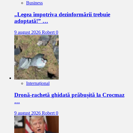
Business
„Legea împotriva dezinformării trebuie
adoptată!” …
9 august 2026
Robert
0
Internațional
Dronă-rachetă ghidată prăbușită la Crocmaz
…
9 august 2026
Robert
0