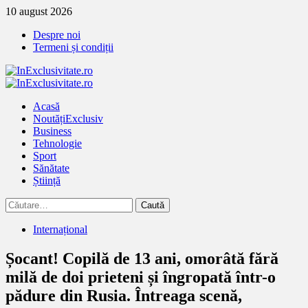
Treci
10 august 2026
la
Despre noi
continut
Termeni și condiții
Primary
Menu
Acasă
Noutăți
Exclusiv
Business
Tehnologie
Sport
Sănătate
Știință
Caută
după:
Internațional
Șocant! Copilă de 13 ani, omorâtă fără
milă de doi prieteni și îngropată într-o
pădure din Rusia. Întreaga scenă,