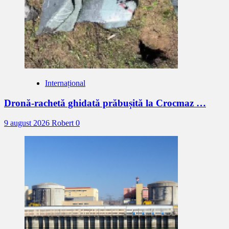
Internațional
Dronă-rachetă ghidată prăbușită la Crocmaz …
9 august 2026
Robert
0