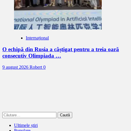
Internațional
O echipă din Rusia a câștigat pentru a treia oară
consecutiv Olimpiada …
9 august 2026
Robert
0
Caută
după:
Ultimele știri
Populare