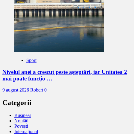
Sport
Nivelul apei a crescut peste așteptări, iar Unitatea 2
mai poate funcțio …
9 august 2026
Robert
0
Categorii
Business
Noutăți
Povești
Internațional