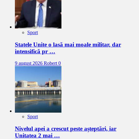
Sport
Statele Unite o lasă mai moale militar, dar
intensifică pr …
9 august 2026
Robert
0
Sport
Nivelul apei a crescut peste așteptări, iar
Unitatea 2 mai …