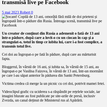
transmisă live pe Facebook
5 mai 2023
Robert
0
Un creator de conţinut din Rusia a ademenit o fată de 13 ani
într-o pădure, după care a lovit-o cu un ciocan în cap şi a
strangulat-o, totul în timp ce iubita lui, care i-a fost complice, a
transmis totul live.
Cei doi au îngropat-o pe fată în pădure, după care au mărturisit
fapta.
Bloggerul, în vârstă de 16 ani, și iubita sa, în vârstă de 15 ani, au
îngropat-o pe Vasilisa Faizova, în vârstă de 13 ani, într-un mormânt
pe care l-au săpat anterior în pădurea din Sankt Petersburg.
Victima credea că merge la un picnic cu cei doi, potrivit mamei fetei.
Videoclipul grafic cu uciderea s-a răspândit pe rețelele sociale, iar
imagini blurate au fost publicate pe site-urile de presă, inclusiv
Zvezda, un canal deținut de Ministerul rus al Apărării.