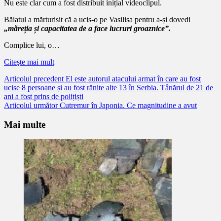
Nu este clar cum a fost distribuit inițial videoclipul.
Băiatul a mărturisit că a ucis-o pe Vasilisa pentru a-și dovedi
„măreția și capacitatea de a face lucruri groaznice”.
Complice lui, o…
Citeşte mai mult
Citește
Articolul precedent
El este autorul atacului armat în care au fost
ucise 8 persoane și au fost rănite alte 13 în Serbia. Tânărul de 21 de
mai
ani a fost prins de polițiști
mult
Articolul următor
Cutremur în Japonia. Ce magnitudine a avut
Mai multe