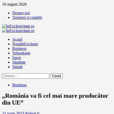
Treci
10 august 2026
la
Despre noi
continut
Termeni și condiții
Primary
Menu
Acasă
Noutăți
Exclusiv
Business
Tehnologie
Sport
Sănătate
Știință
Caută
după:
Business
„România va fi cel mai mare producător
din UE”
21 iunie 2023
Robert
0