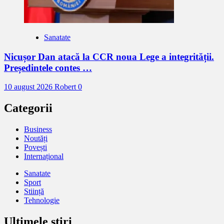
Sanatate
Nicușor Dan atacă la CCR noua Lege a integrității.
Președintele contes …
10 august 2026
Robert
0
Categorii
Business
Noutăți
Povești
Internațional
Sanatate
Sport
Stiință
Tehnologie
Ultimele știri