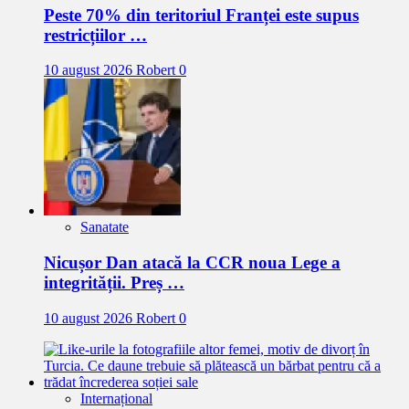
Peste 70% din teritoriul Franței este supus
restricțiilor …
10 august 2026
Robert
0
Sanatate
Nicușor Dan atacă la CCR noua Lege a
integrității. Preș …
10 august 2026
Robert
0
Internațional