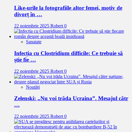
Like-urile la fotografiile altor femei, motiv de
divorț în …
22 noiembrie 2025
Robert
0
Sanatate
Infecția cu Clostridium difficile: Ce trebuie să
știe fie …
22 noiembrie 2025
Robert
0
Noutăți
Zelenski: „Nu voi trăda Ucraina”. Mesajul cătr
…
22 noiembrie 2025
Robert
0