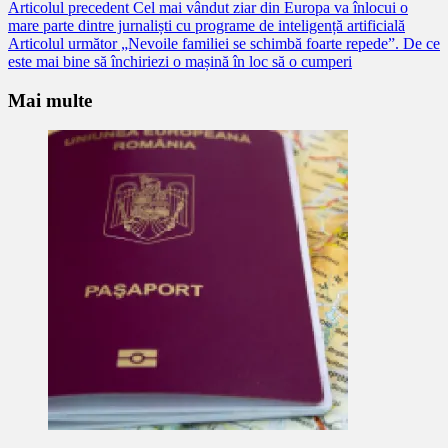
Citește
Articolul precedent
Cel mai vândut ziar din Europa va înlocui o
mare parte dintre jurnaliști cu programe de inteligență artificială
mai
Articolul următor
„Nevoile familiei se schimbă foarte repede”. De ce
mult
este mai bine să închiriezi o mașină în loc să o cumperi
Mai multe