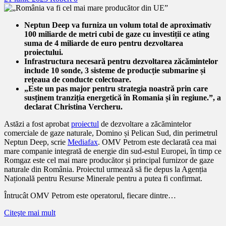
Neptun Deep va furniza un volum total de aproximativ
100 miliarde de metri cubi de gaze
cu investiții ce ating
suma de 4 miliarde de euro pentru dezvoltarea
proiectului.
Infrastructura necesară pentru dezvoltarea zăcămintelor
include 10 sonde, 3 sisteme de producție submarine și
rețeaua de conducte colectoare.
„Este un pas major pentru strategia noastră prin care
susținem tranziția energetică în Romania și în regiune.”, a
declarat Christina Vercheru.
Astăzi a fost aprobat
proiectul
de dezvoltare a zăcămintelor
comerciale de gaze naturale, Domino și Pelican Sud, din perimetrul
Neptun Deep, scrie
Mediafax
. OMV Petrom este declarată cea mai
mare companie integrată de energie din sud-estul Europei, în timp ce
Romgaz este cel mai mare producător și principal furnizor de gaze
naturale din România. Proiectul urmează să fie depus la Agenția
Națională pentru Resurse Minerale pentru a putea fi confirmat.
Întrucât OMV Petrom este operatorul, fiecare dintre…
Citeşte mai mult