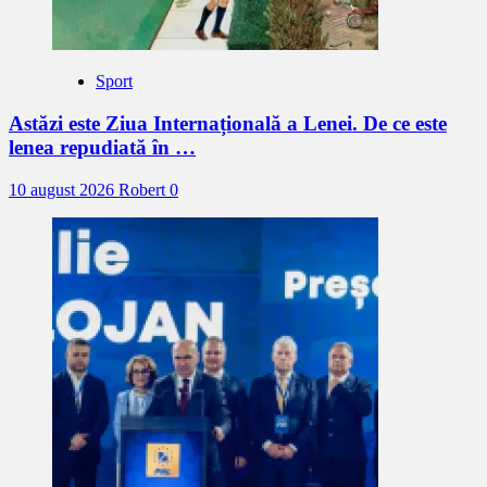
Sport
Astăzi este Ziua Internațională a Lenei. De ce este
lenea repudiată în …
10 august 2026
Robert
0