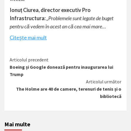
Ionuț Ciurea, director executiv Pro
Infrastructura:
„Problemele sunt legate de buget
pentru că vedem în acest an că cea mai mare…
Citeşte mai mult
Citește
Articolul precedent
Boeing și Google donează pentru inaugurarea lui
mai
Trump
mult
Articolul următor
The Holme are 40 de camere, terenuri de tenis și o
bibliotecă
Mai multe