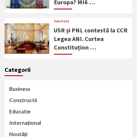
Europa? MI6 …
Sanatate
USR și PNL contestă la CCR
Legea ANI. Curtea
Constituțion …
Categorii
Business
Constructii
Educatie
Internațional
Noutăți