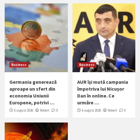
Business
Business
Germania generează
AUR își mută campania
aproape un sfert din
împotriva lui Nicușor
economia Uniunii
Dan în online. Ce
Europene, potrivi …
urmăre …
6 august 2026
Robert
0
6 august 2026
Robert
0