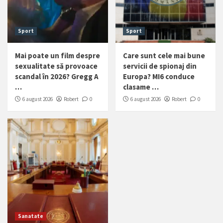
Sport
Sport
Mai poate un film despre
Care sunt cele mai bune
sexualitate să provoace
servicii de spionaj din
scandal în 2026? Gregg A
Europa? MI6 conduce
…
clasame …
6 august 2026
Robert
0
6 august 2026
Robert
0
Sanatate