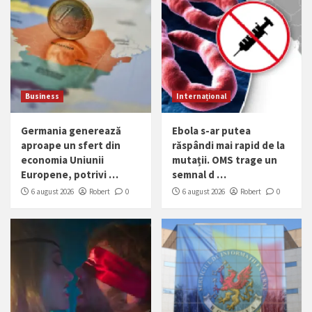
Business
Internațional
Germania generează
Ebola s-ar putea
aproape un sfert din
răspândi mai rapid de la
economia Uniunii
mutații. OMS trage un
Europene, potrivi …
semnal d …
6 august 2026
Robert
0
6 august 2026
Robert
0