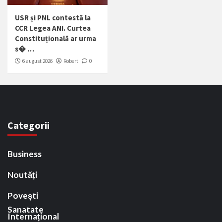
USR și PNL contestă la
CCR Legea ANI. Curtea
Constituțională ar urma
s� …
6 august 2026
Robert
0
Categorii
Business
Noutăți
Povești
Sanatate
Internațional