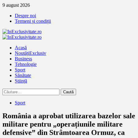
Treci
9 august 2026
la
Despre noi
continut
Termeni și condiții
Primary
Menu
Acasă
Noutăți
Exclusiv
Business
Tehnologie
Sport
Sănătate
Știință
Caută
după:
Sport
România a aprobat utilizarea bazelor sale
militare pentru „operațiunile militare
defensive” din Strâmtoarea Ormuz, ca