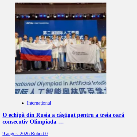
Internațional
O echipă din Rusia a câștigat pentru a treia oară
consecutiv Olimpiada …
9 august 2026
Robert
0