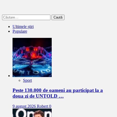
Caută
după:
Ultimele știri
Populare
Sport
Peste 130.000 de oameni au participat la a
doua zi de UNTOLD …
9 august 2026
Robert
0