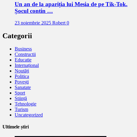
Un an de la apariția lui Mesia de pe Tik-Tok.
Șocul contin …
23 noiembrie 2025
Robert
0
Categorii
Business
Constructii
Educatie
Internațional
Noutăți
Politica
Povești
Sanatate
Sport
Stiință
Tehnologie
Turism
Uncategorized
Ultimele știri