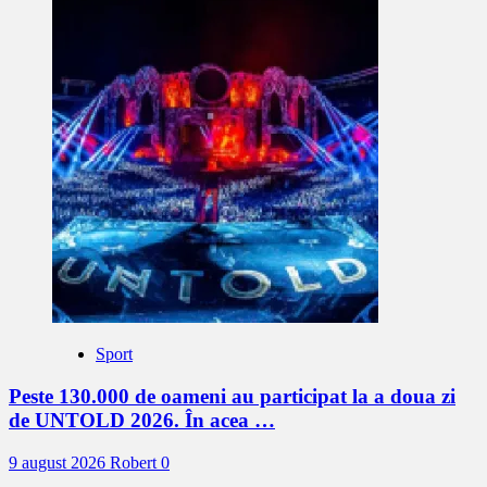
Sport
Peste 130.000 de oameni au participat la a doua zi
de UNTOLD 2026. În acea …
9 august 2026
Robert
0