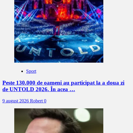
Sport
Peste 130.000 de oameni au participat la a doua zi
de UNTOLD 2026. În acea …
9 august 2026
Robert
0