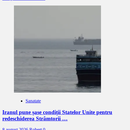
Sanatate
Iranul pune șase condiții Statelor Unite pentru
redeschiderea Strâmtorii …
8 august 2026
Robert
0