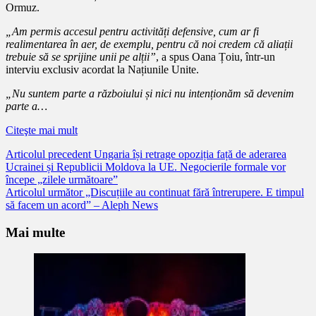
Ormuz.
„Am permis accesul pentru activități defensive, cum ar fi
realimentarea în aer, de exemplu, pentru că noi credem că aliații
trebuie să se sprijine unii pe alții”
, a spus Oana Țoiu, într-un
interviu exclusiv acordat la Națiunile Unite.
„Nu suntem parte a războiului și nici nu intenționăm să devenim
parte a…
Citeşte mai mult
Citește
Articolul precedent
Ungaria își retrage opoziția față de aderarea
Ucrainei și Republicii Moldova la UE. Negocierile formale vor
mai
începe „zilele următoare”
mult
Articolul următor
„Discuțiile au continuat fără întrerupere. E timpul
să facem un acord” – Aleph News
Mai multe