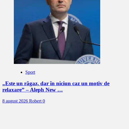
Sport
„Este un răgaz, dar în niciun caz un motiv de
relaxare” – Aleph New …
8 august 2026
Robert
0