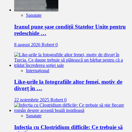
Sanatate
Iranul pune șase condiții Statelor Unite pentru
redeschide …
8 august 2026
Robert
0
Internațional
Like-urile la fotografiile altor femei, motiv de
divorț în …
22 noiembrie 2025
Robert
0
Sanatate
Infecția cu Clostridium difficile: Ce trebuie să