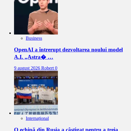
Business
OpenAI a întrerupt dezvoltarea noului model
A.I. „Astra� …
9 august 2026
Robert
0
Internațional
O echipă din Rusia a câștigat pentru a treia