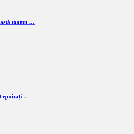
ceastă toamn …
t epuizați …