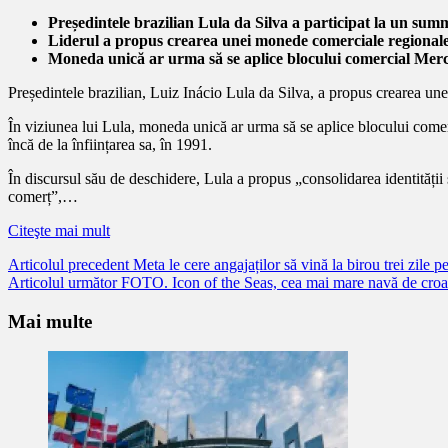
Președintele brazilian Lula da Silva a participat la un summit
Liderul a propus crearea unei monede comerciale regional
Moneda unică ar urma să se aplice blocului comercial Merc
Președintele brazilian, Luiz Inácio Lula da Silva, a propus crearea unei
În viziunea lui Lula, moneda unică ar urma să se aplice blocului come
încă de la înființarea sa, în 1991.
În discursul său de deschidere, Lula a propus „consolidarea identităț
comerț”,…
Citeşte mai mult
Citește
Articolul precedent
Meta le cere angajaților să vină la birou trei zil
Articolul următor
FOTO. Icon of the Seas, cea mai mare navă de croaz
mai
mult
Mai multe