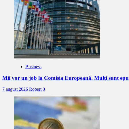
Business
Mii vor un job la Comisia Europeană. Mulți sunt epu
7 august 2026
Robert
0