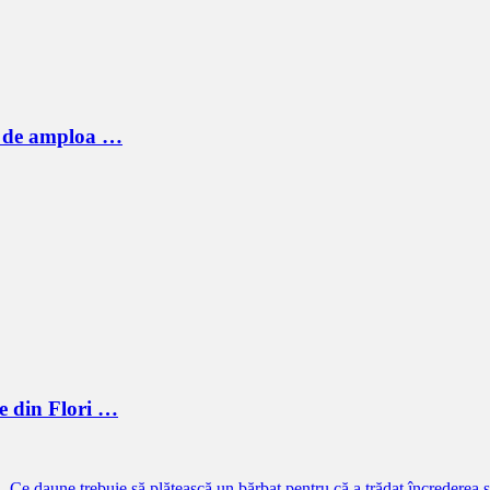
ic de amploa …
e din Flori …