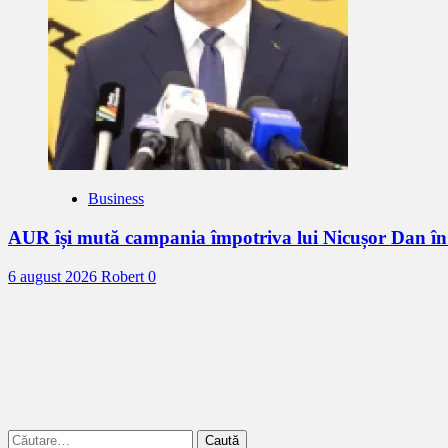
Business
AUR își mută campania împotriva lui Nicușor Dan în
6 august 2026
Robert
0
Caută