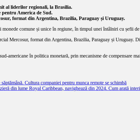
 al liderilor regionali, la Brasilia.
e pentru America de Sud.
osur, format din Argentina, Brazilia, Paraguay și Uruguay.
 monede comune și unice în regiune, în timpul unei întâlniri cu șefii de 
rcial Mercosur, format din Argentina, Brazilia, Paraguay și Uruguay. D
ii sud-americane în politica monetară, prin mecanisme de compensare mai
e pe săptămână. Cultura companiei pentru munca remote se schimbă
ieră din lume Royal Caribbean, navighează din 2024. Cum arată interio