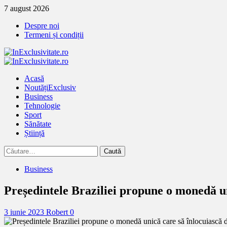
Treci
7 august 2026
la
Despre noi
continut
Termeni și condiții
Primary
Menu
Acasă
Noutăți
Exclusiv
Business
Tehnologie
Sport
Sănătate
Știință
Caută
după:
Business
Președintele Braziliei propune o monedă u
3 iunie 2023
Robert
0