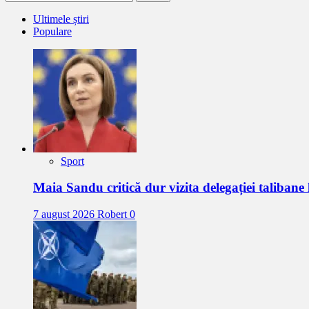
după:
Ultimele știri
Populare
Sport
Maia Sandu critică dur vizita delegației talibane
7 august 2026
Robert
0