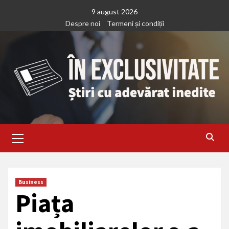
Treci
9 august 2026
la
Despre noi
Termeni și condiții
continut
Primary
Menu
Business
Piața