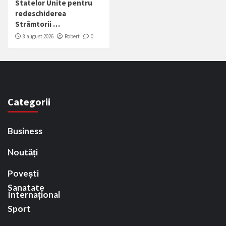
Statelor Unite pentru
redeschiderea
Strâmtorii …
8 august 2026
Robert
0
Categorii
Business
Noutăți
Povești
Sanatate
Internațional
Sport