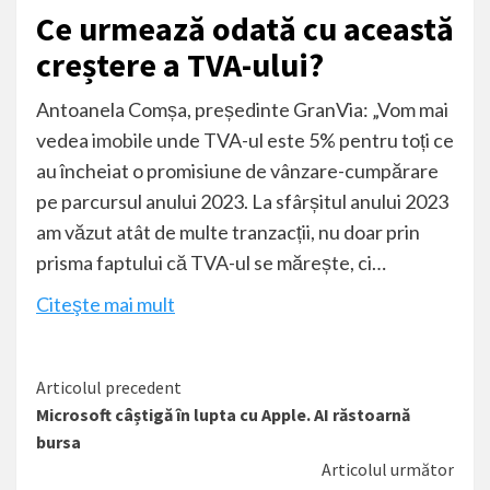
Ce urmează odată cu această
creștere a TVA-ului?
Antoanela Comșa, președinte GranVia: „Vom mai
vedea
imobile
unde TVA-ul este 5% pentru toți ce
au încheiat o promisiune de vânzare-cumpărare
pe parcursul anului 2023. La sfârșitul anului 2023
am văzut atât de multe tranzacții, nu doar prin
prisma faptului că TVA-ul se mărește, ci…
Citeşte mai mult
Citește
Articolul precedent
Microsoft câștigă în lupta cu Apple. AI răstoarnă
mai
bursa
mult
Articolul următor