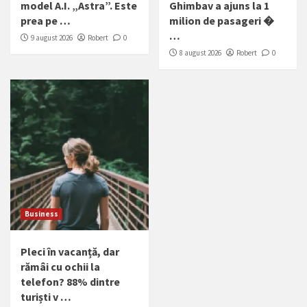
model A.I. „Astra”. Este
Ghimbav a ajuns la 1
prea pe …
milion de pasageri �
…
9 august 2026
Robert
0
8 august 2026
Robert
0
Business
Pleci în vacanță, dar
rămâi cu ochii la
telefon? 88% dintre
turiști v …