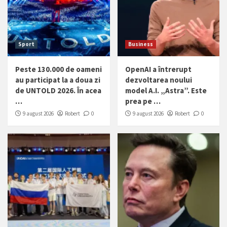
Sport
Business
Peste 130.000 de oameni
OpenAI a întrerupt
au participat la a doua zi
dezvoltarea noului
de UNTOLD 2026. În acea
model A.I. „Astra”. Este
…
prea pe …
9 august 2026
Robert
0
9 august 2026
Robert
0