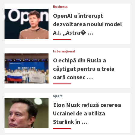
Business
OpenAI a întrerupt
dezvoltarea noului model
A.I. „Astra� …
Internațional
O echipă din Rusia a
câștigat pentru a treia
oară consec …
Sport
Elon Musk refuză cererea
Ucrainei de a utiliza
Starlink în …