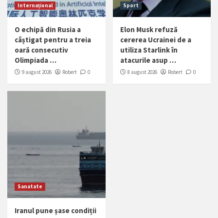
Internațional
Sport
O echipă din Rusia a
Elon Musk refuză
câștigat pentru a treia
cererea Ucrainei de a
oară consecutiv
utiliza Starlink în
Olimpiada …
atacurile asup …
9 august 2026
Robert
0
8 august 2026
Robert
0
Sanatate
Iranul pune șase condiții