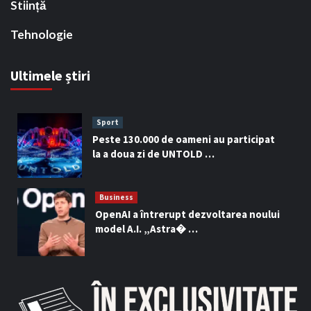
Stiință
Tehnologie
Ultimele știri
Sport
Peste 130.000 de oameni au participat
la a doua zi de UNTOLD …
Business
OpenAI a întrerupt dezvoltarea noului
model A.I. „Astra� …