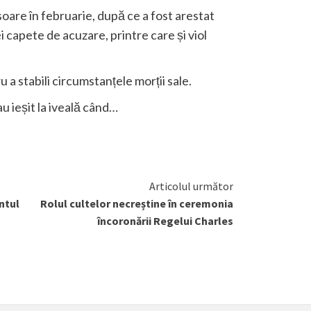
soare în februarie, după ce a fost arestat
i capete de acuzare, printre care și viol
 a stabili circumstanțele morții sale.
u ieșit la iveală când…
Articolul următor
ntul
Rolul cultelor necreștine în ceremonia
încoronării Regelui Charles