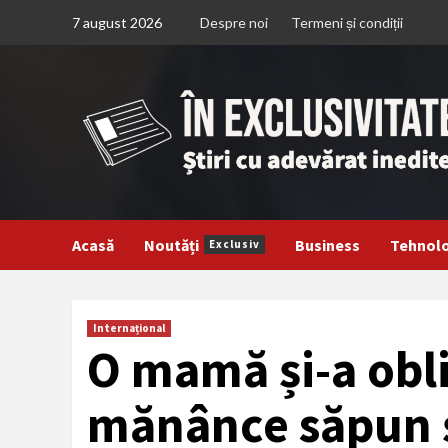
Treci
7 august 2026
Despre noi
Termeni și condiții
la
continut
Acasă
Noutăți
Business
Tehnol
Exclusiv
Internațional
O mamă și-a obli
mănânce săpun ș