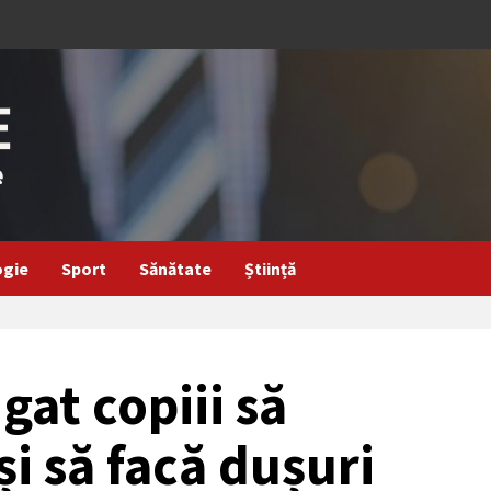
ogie
Sport
Sănătate
Știință
gat copiii să
i să facă dușuri