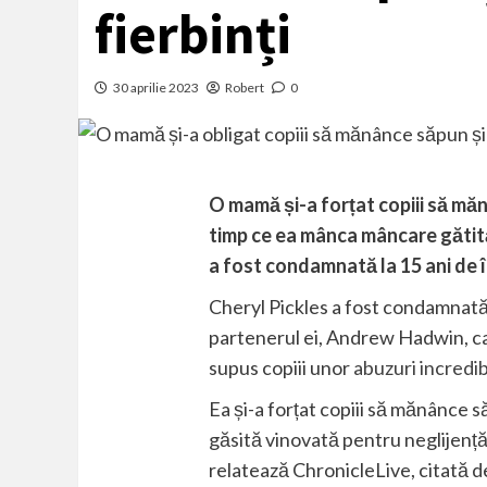
fierbinți
30 aprilie 2023
Robert
0
O mamă și-a forțat copiii să mănâ
timp ce ea mânca mâncare gătită î
a fost condamnată la 15 ani de 
Cheryl Pickles a fost condamnată 
partenerul ei, Andrew Hadwin, car
supus copiii unor
abuzuri incredib
Ea și-a forțat copiii să mănânce să
găsită vinovată pentru neglijență f
relatează ChronicleLive, citată 