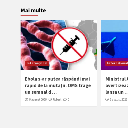
Mai multe
Internațional
Internațional
Ebola s-ar putea răspândi mai
Ministrul 
rapid de la mutații. OMS trage
avertizeaz
un semnal d …
lansa un 
6 august 2026
Robert
0
6 august 2026