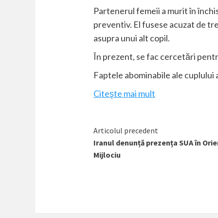
Partenerul femeii a murit în închi
preventiv. El fusese acuzat de tre
asupra unui alt copil.
În prezent, se fac cercetări pentru
Faptele abominabile ale cuplului a
Citeşte mai mult
Citește
Articolul precedent
Iranul denunță prezența SUA în Orie
mai
Mijlociu
mult