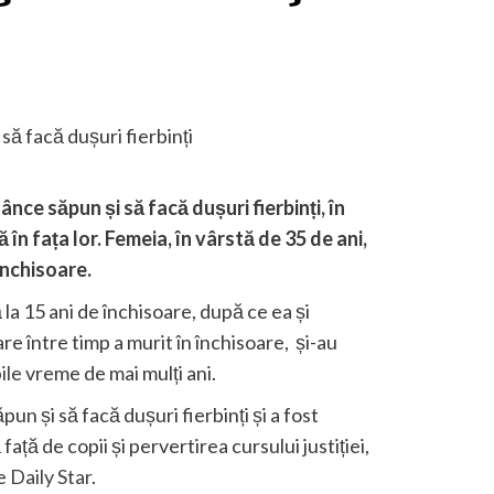
nce săpun și să facă dușuri fierbinți, în
n fața lor. Femeia, în vârstă de 35 de ani,
închisoare.
la 15 ani de închisoare, după ce ea și
e între timp a murit în închisoare, și-au
ile
vreme de mai mulți ani.
pun și să facă dușuri fierbinți și a fost
ață de copii și pervertirea cursului justiției,
de
Daily Star
.