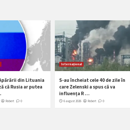
Internațional
Apărării din Lituania
S-au încheiat cele 40 de zile în
ă că Rusia ar putea
care Zelenski a spus că va
…
influența R …
Robert
0
6 august 2026
Robert
0