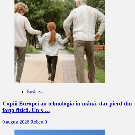
Business
Copiii Europei au tehnologia în mână, dar pierd din
forța fizică. Un s …
9 august 2026
Robert
0