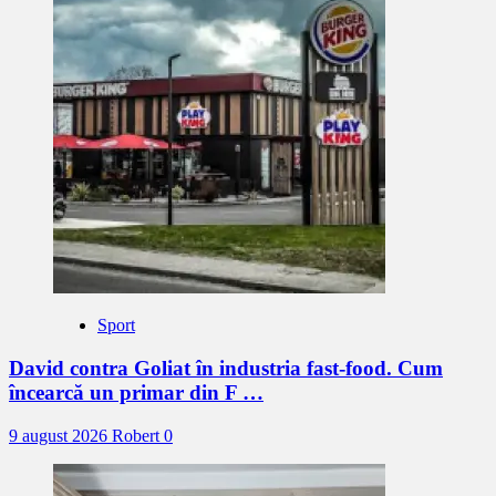
Sport
David contra Goliat în industria fast-food. Cum
încearcă un primar din F …
9 august 2026
Robert
0