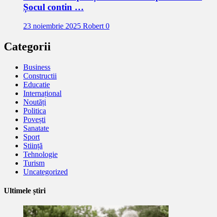
Șocul contin …
23 noiembrie 2025
Robert
0
Categorii
Business
Constructii
Educatie
Internațional
Noutăți
Politica
Povești
Sanatate
Sport
Stiință
Tehnologie
Turism
Uncategorized
Ultimele știri