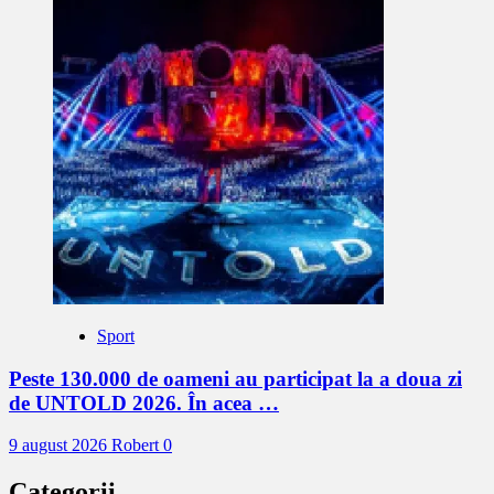
Sport
Peste 130.000 de oameni au participat la a doua zi
de UNTOLD 2026. În acea …
9 august 2026
Robert
0
Categorii