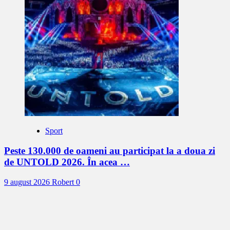
Sport
Peste 130.000 de oameni au participat la a doua zi
de UNTOLD 2026. În acea …
9 august 2026
Robert
0