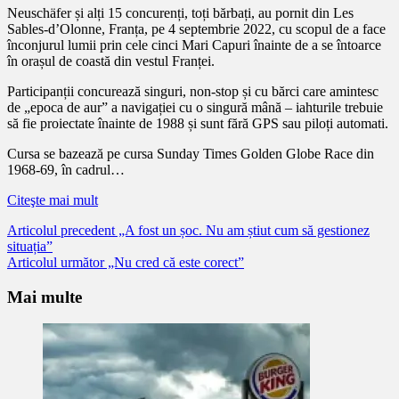
Neuschäfer și alți 15 concurenți, toți bărbați, au pornit din Les
Sables-d’Olonne, Franța, pe 4 septembrie 2022, cu scopul de a face
înconjurul lumii prin cele cinci Mari Capuri înainte de a se întoarce
în orașul de coastă din vestul Franței.
Participanții concurează singuri, non-stop și cu bărci care amintesc
de „epoca de aur” a navigației cu o singură mână – iahturile trebuie
să fie proiectate înainte de 1988 și sunt fără GPS sau piloți automati.
Cursa se bazează pe cursa Sunday Times Golden Globe Race din
1968-69, în cadrul…
Citeşte mai mult
Citește
Articolul precedent
„A fost un șoc. Nu am știut cum să gestionez
situația”
mai
Articolul următor
„Nu cred că este corect”
mult
Mai multe