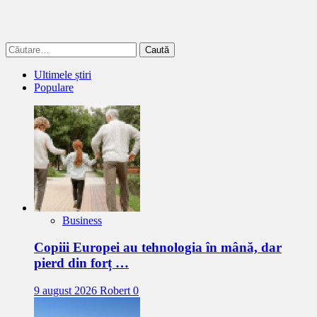
Caută
după:
Ultimele știri
Populare
Business
Copiii Europei au tehnologia în mână, dar
pierd din forț …
9 august 2026
Robert
0