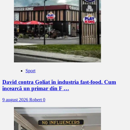
Sport
David contra Goliat în industria fast-food. Cum
încearcă un primar din F …
9 august 2026
Robert
0