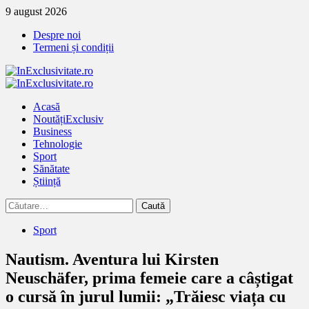
Treci
9 august 2026
la
Despre noi
continut
Termeni și condiții
Primary
Menu
Acasă
Noutăți
Exclusiv
Business
Tehnologie
Sport
Sănătate
Știință
Caută
după:
Sport
Nautism. Aventura lui Kirsten
Neuschäfer, prima femeie care a câștigat
o cursă în jurul lumii: „Trăiesc viața cu