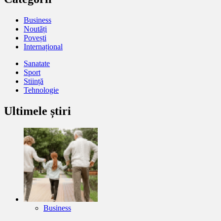
Business
Noutăți
Povești
Internațional
Sanatate
Sport
Stiință
Tehnologie
Ultimele știri
Business