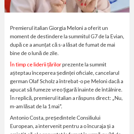
Premierul italian Giorgia Meloni a oferit un
moment de destindere la summitul G7 de la Evian,
după ce a anunțat că s-a lăsat de fumat de mai
bine de o lună de zile.
În timp ce liderii țărilor
prezente la summit
așteptau începerea ședinței oficiale, cancelarul
german Olaf Scholz a întrebat-o pe Meloni dacă a
apucat să fumeze vreo țigară înainte de întâlnire.
În replică, premierul italian a răspuns direct: „Nu,
m-am lăsat de la 1 mai”.
Antonio Costa, președintele Consiliului
European, a intervenit pentru a o încuraja și a