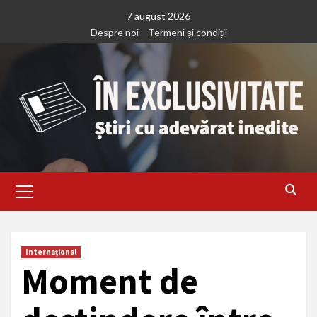
Treci
7 august 2026
la
Despre noi
Termeni și condiții
continut
Primary
Menu
Internațional
Moment de