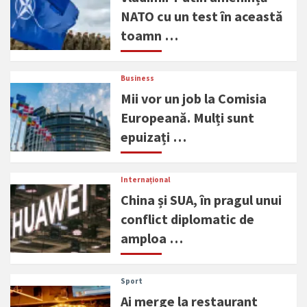
NATO cu un test în această
toamn …
Business
Mii vor un job la Comisia
Europeană. Mulți sunt
epuizați …
Internațional
China și SUA, în pragul unui
conflict diplomatic de
amploa …
Sport
Ai merge la restaurant