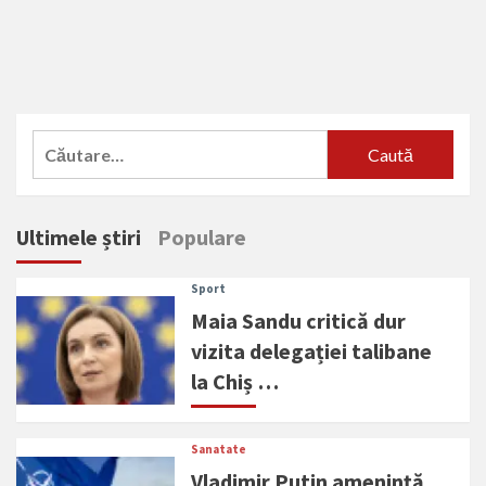
Caută
după:
Ultimele știri
Populare
Sport
Maia Sandu critică dur
vizita delegației talibane
la Chiș …
Sanatate
Vladimir Putin amenință