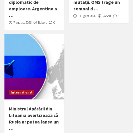
diplomatic de
mutații. OMS trage un
amploare. Argentina a
semnal d …
…
6 august 2026
Robert
0
7 august 2026
Robert
0
Internațional
Ministrul Apărării din
Lituania avertizează că
Rusia ar putea lansa un
…