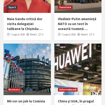
Sport
Sanatate
Maia Sandu critică dur
Vladimir Putin amenință
vizita delegației
NATO cu un test în
talibane la Chișinău …
această toamnă …
7 august 2026
Robert
0
7 august 2026
Robert
0
Business
Internațional
Mii vor un job la Comisia
China și SUA, în pragul