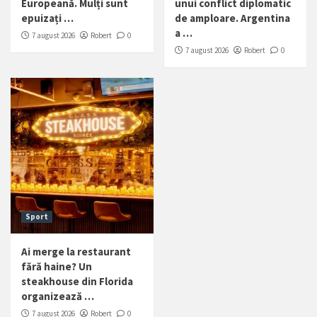
Europeană. Mulți sunt
unui conflict diplomatic
epuizați …
de amploare. Argentina
a …
7 august 2026
Robert
0
7 august 2026
Robert
0
Sport
Ai merge la restaurant
fără haine? Un
steakhouse din Florida
organizează …
7 august 2026
Robert
0