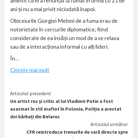
amintit că el a renunțat la fumat în urmă cu 21 de
ani și nu a mai privit niciodată înapoi.
Obiceiurile Giorgiei Meloni de a fuma erau de
notorietate în cercurile diplomatice, fiind
considerate de ea însăși un mod de a se relaxa
sau de a interacționa informal cu alți lideri.
În…
Citeşte mai mult
Citește
Articolul precedent
Un artist rus și critic al lui Vladimir Putin a fost
mai
asasinat în stil mafiot în Polonia. Poliția a arestat
mult
doi bărbați din Belarus
Articolul următor
CFR reintroduce trenurile de vară directe spre