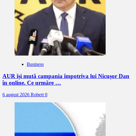
Business
AUR își mută campania împotriva lui Nicușor Dan
în online. Ce urmăre …
6 august 2026
Robert
0