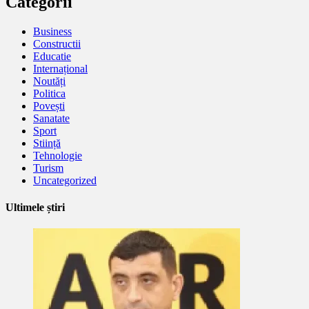
Categorii
Business
Constructii
Educatie
Internațional
Noutăți
Politica
Povești
Sanatate
Sport
Stiință
Tehnologie
Turism
Uncategorized
Ultimele știri