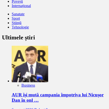
Povești
Internațional
Sanatate
Sport
Stiință
Tehnologie
Ultimele știri
Business
AUR își mută campania împotriva lui Nicușor
Dan în onl …