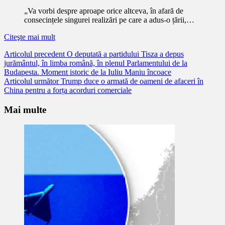
„Va vorbi despre aproape orice altceva, în afară de
consecințele singurei realizări pe care a adus-o țării,…
Citeşte mai mult
Citește
Articolul precedent
O deputată a partidului Tisza a depus
jurământul, în limba română, în plenul Parlamentului de la
mai
Budapesta. Moment istoric de la Iuliu Maniu încoace
mult
Articolul următor
Trump duce o armată de oameni de afaceri în
China pentru a forța acorduri comerciale
Mai multe