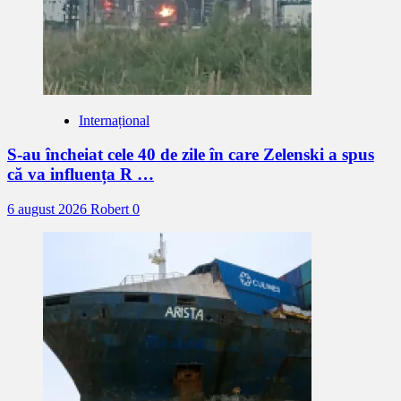
Internațional
S-au încheiat cele 40 de zile în care Zelenski a spus
că va influența R …
6 august 2026
Robert
0