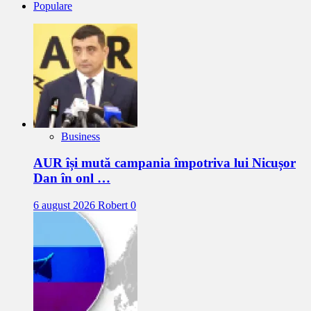
Populare
Business
AUR își mută campania împotriva lui Nicușor
Dan în onl …
6 august 2026
Robert
0