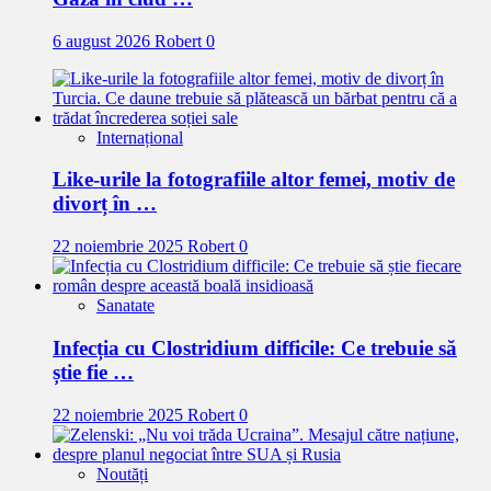
6 august 2026
Robert
0
Internațional
Like-urile la fotografiile altor femei, motiv de
divorț în …
22 noiembrie 2025
Robert
0
Sanatate
Infecția cu Clostridium difficile: Ce trebuie să
știe fie …
22 noiembrie 2025
Robert
0
Noutăți