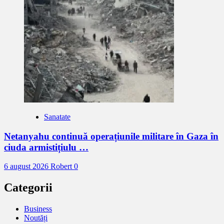
Sanatate
Netanyahu continuă operațiunile militare în Gaza în
ciuda armistițiulu …
6 august 2026
Robert
0
Categorii
Business
Noutăți