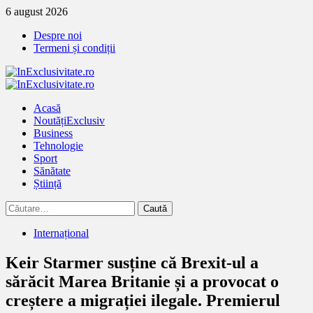
Treci
6 august 2026
la
Despre noi
continut
Termeni și condiții
Primary
Menu
Acasă
Noutăți
Exclusiv
Business
Tehnologie
Sport
Sănătate
Știință
Caută
după:
Internațional
Keir Starmer susține că Brexit-ul a
sărăcit Marea Britanie și a provocat o
creștere a migrației ilegale. Premierul