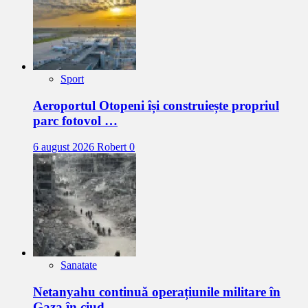
Sport
Aeroportul Otopeni își construiește propriul
parc fotovol …
6 august 2026
Robert
0
Sanatate
Netanyahu continuă operațiunile militare în
Gaza în ciud …