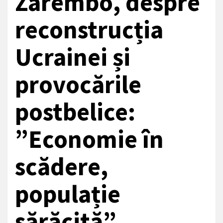
Zarembo, despre
reconstrucția
Ucrainei și
provocările
postbelice:
”Economie în
scădere,
populație
sărăcită”