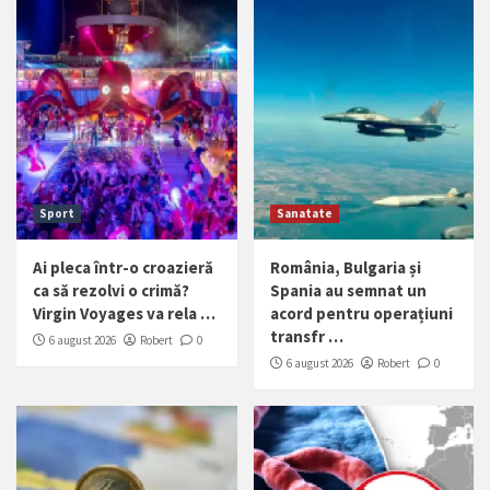
Sport
Sanatate
Ai pleca într-o croazieră
România, Bulgaria și
ca să rezolvi o crimă?
Spania au semnat un
Virgin Voyages va rela …
acord pentru operațiuni
transfr …
6 august 2026
Robert
0
6 august 2026
Robert
0