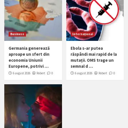
Business
Internațional
Germania generează
Ebola s-ar putea
aproape un sfert din
răspândi mai rapid de la
economia Uniunii
mutații. OMS trage un
Europene, potrivi …
semnal d …
6 august 2026
Robert
0
6 august 2026
Robert
0