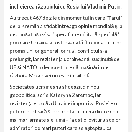
încheierea războiului cu Rusia lui Vladimir Putin.
Au trecut 467 de zile
din momentul în care
”Țarul”
de la Kremlin a sfidat
întreaga opinie mondială și a
declanșat
așa-zisa ”operațiune militară specială”
prin care Ucraina a fost invadată. În ciuda tuturor
promisiunilor generalilor ruși, conflictul s-a
prelungit, iar rezistența ucraineană, susținută de
UE și NATO, a demonstrate că mașinăria de
război a Moscovei nu este infailibilă.
Societatea ucraineană sfidează din nou
geopolitica, scrie Kateryna Zarembo, iar
rezistența eroică a Ucrainei împotriva Rusiei
– o
putere nucleară și proprietarul uneia dintre cele
mai mari armate ale lumii – ”a dat o lovitură acelor
admiratori de mari puteri care se așteptau ca