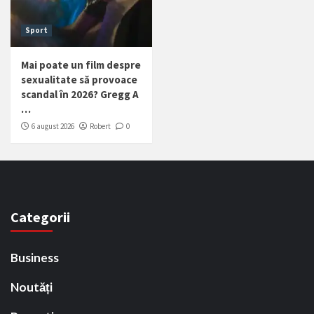
Sport
Mai poate un film despre
sexualitate să provoace
scandal în 2026? Gregg A
…
6 august 2026
Robert
0
Categorii
Business
Noutăți