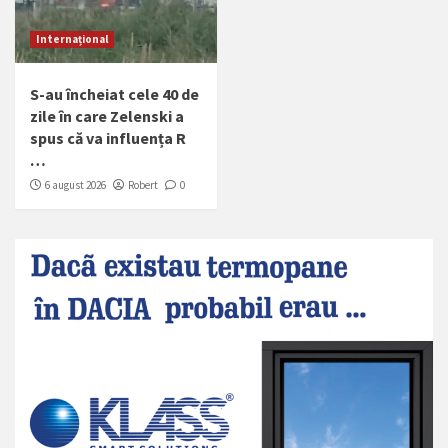
Internațional
S-au încheiat cele 40 de
zile în care Zelenski a
spus că va influența R
…
6 august 2026
Robert
0