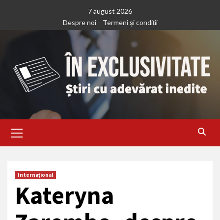
Treci
7 august 2026
la
Despre noi
Termeni și condiții
continut
Primary
Menu
Internațional
Kateryna