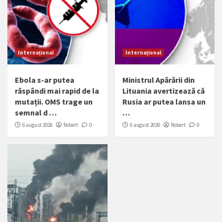
Internațional
Internațional
Ebola s-ar putea
Ministrul Apărării din
răspândi mai rapid de la
Lituania avertizează că
mutații. OMS trage un
Rusia ar putea lansa un
semnal d …
…
6 august 2026
Robert
0
6 august 2026
Robert
0