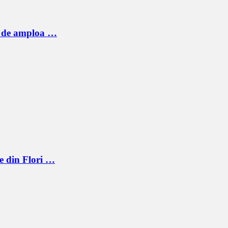
ic de amploa …
e din Flori …