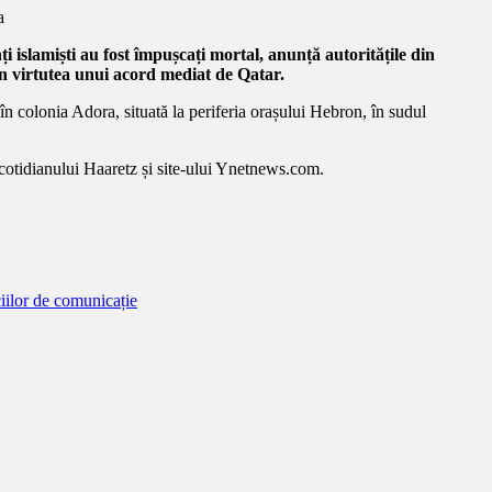
ți islamiști au fost împușcați mortal, anunță autoritățile din
în virtutea unui acord mediat de Qatar.
 în colonia Adora, situată la periferia orașului Hebron, în sudul
it cotidianului Haaretz și site-ului Ynetnews.com.
ciilor de comunicație