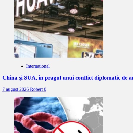
Internațional
China și SUA, în pragul unui conflict diplomatic de
7 august 2026
Robert
0