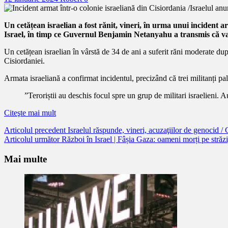
Un cetățean israelian a fost rănit, vineri, în urma unui incident ar
Israel, în timp ce Guvernul Benjamin Netanyahu a transmis că va l
Un cetățean israelian în vârstă de 34 de ani a suferit răni moderate după
Cisiordaniei.
Armata israeliană a confirmat incidentul, precizând că trei militanți pal
”Teroriștii au deschis focul spre un grup de militari israelieni. Au
Citeşte mai mult
Citește
Articolul precedent
Israelul răspunde, vineri, acuzaţiilor de genocid /
Articolul următor
Război în Israel | Fâșia Gaza: oameni morți pe străzi
mai
mult
Mai multe