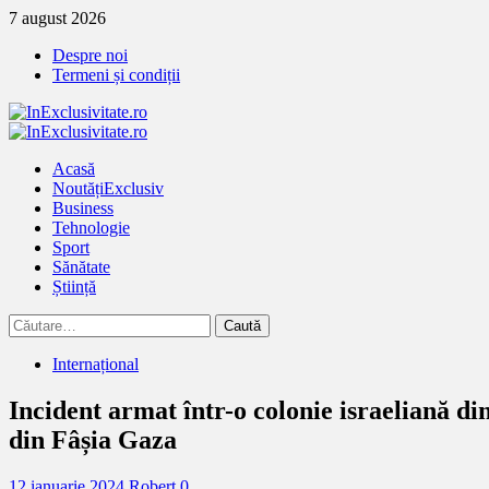
Treci
7 august 2026
la
Despre noi
continut
Termeni și condiții
Primary
Menu
Acasă
Noutăți
Exclusiv
Business
Tehnologie
Sport
Sănătate
Știință
Caută
după:
Internațional
Incident armat într-o colonie israeliană d
din Fâșia Gaza
12 ianuarie 2024
Robert
0