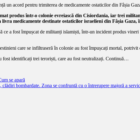
mat produs într-o colonie evreiască din Cisiordania, iar trei militan
ivra medicamente destinate ostaticilor israelieni din Fâșia Gaza, 
 ce a fost împușcat de militanți islamiști, într-un incident produs vineri
estinieni care se infiltraseră în colonie au fost împușcați mortal, potriv
 fost identificați trei teroriști, care au fost neutralizați. Continuă…
 Cum se apară
, clădiri bombardate. Zona se confruntă cu o întrerupere majoră a servi