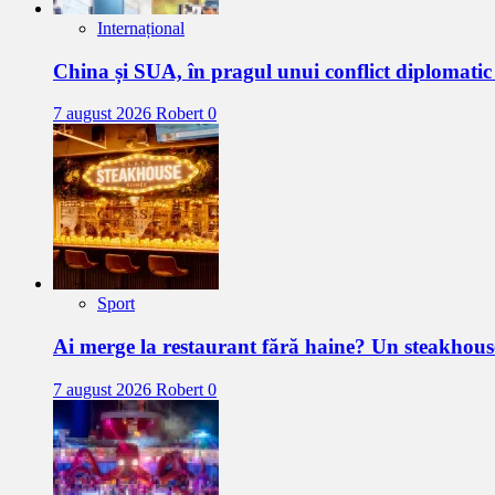
Internațional
China și SUA, în pragul unui conflict diplomat
7 august 2026
Robert
0
Sport
Ai merge la restaurant fără haine? Un steakhous
7 august 2026
Robert
0