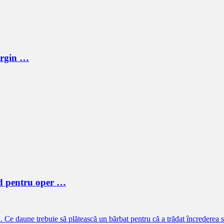
Virgin …
d pentru oper …