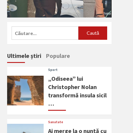
Caută
după:
Ultimele știri
Populare
Sport
„Odiseea” lui
Christopher Nolan
transformă insula sicil
…
Sanatate
Ai merge la o nuntă cu