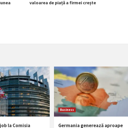
ziunea
valoarea de piață a firmei crește
Business
 job la Comisia
Germania generează aproape