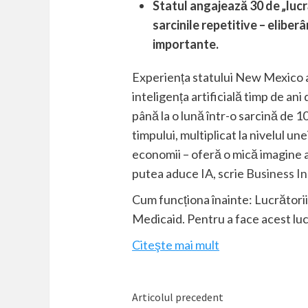
Statul angajează 30 de
„
lucr
sarcinile repetitive – eliber
importante.
Experiența statului New Mexico ar
inteligența artificială timp de an
până la o lună într-o sarcină de 
timpului, multiplicat la nivelul une
economii – oferă o mică imagine a
putea aduce IA, scrie
Business In
Cum funcționa înainte: Lucrătorii d
Medicaid. Pentru a face acest lu
Citeşte mai mult
Citește
Articolul precedent