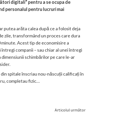
ători digitali” pentru a se ocupa de
ând personalul pentru lucruri mai
 putea arăta calea după ce a folosit deja
i de zile, transformând un proces care dura
10 minute. Acest tip de economisire a
i întregi companii – sau chiar al unei întregi
 dimensiunii schimbărilor pe care le-ar
sider
.
in spitale înscriau nou-născuții calificați în
cru, completau fizic…
Articolul următor