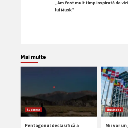
„Am fost mult timp inspirată de vi
mai
lui Musk”
mult
Mai multe
Business
Business
Pentagonul declasifică a
Mii vor un