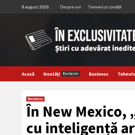
Treci
8 august 2026
Despre noi
Termeni și condiții
la
continut
Acasă
Noutăți
Business
Tehnol
Exclusiv
Business
În New Mexico, „
cu inteligență ar