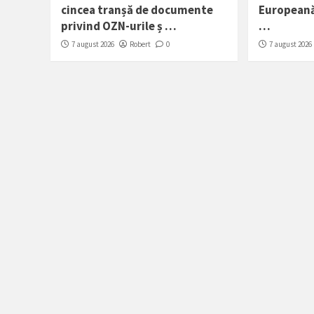
cincea tranșă de documente
Europeană
privind OZN-urile ș …
…
7 august 2026
Robert
0
7 august 2026