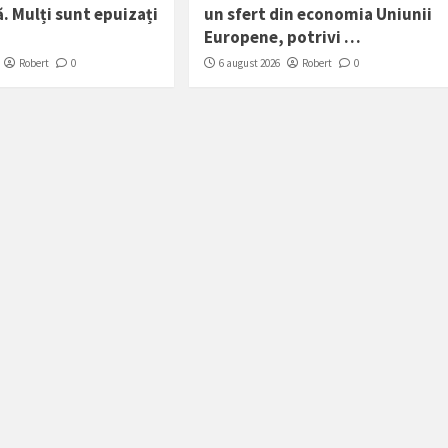
. Mulți sunt epuizați
un sfert din economia Uniunii
Europene, potrivi …
Robert
0
6 august 2026
Robert
0