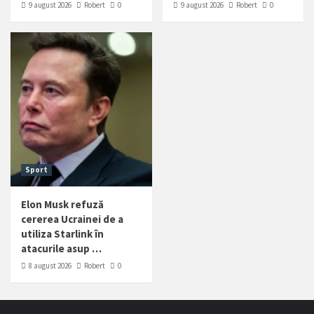
9 august 2026
Robert
0
9 august 2026
Robert
0
Sport
Elon Musk refuză
cererea Ucrainei de a
utiliza Starlink în
atacurile asup …
8 august 2026
Robert
0