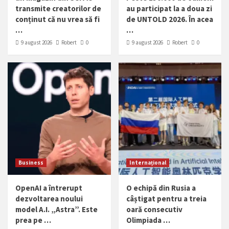
transmite creatorilor de
au participat la a doua zi
conținut că nu vrea să fi
de UNTOLD 2026. În acea
…
…
9 august 2026
Robert
0
9 august 2026
Robert
0
Business
Internațional
OpenAI a întrerupt
O echipă din Rusia a
dezvoltarea noului
câștigat pentru a treia
model A.I. „Astra”. Este
oară consecutiv
prea pe …
Olimpiada …