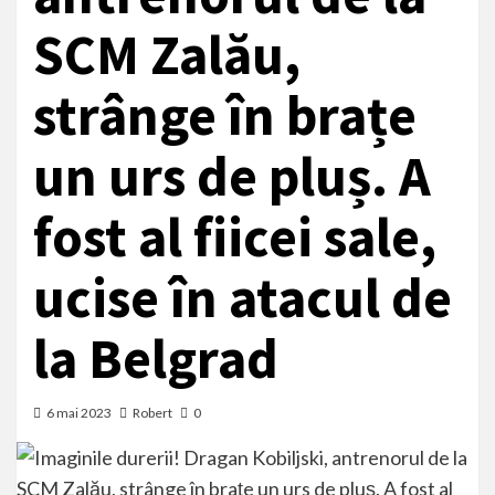
SCM Zalău,
strânge în brațe
un urs de pluș. A
fost al fiicei sale,
ucise în atacul de
la Belgrad
6 mai 2023
Robert
0