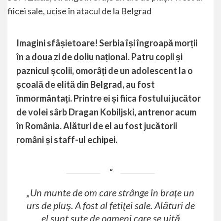
Imagini sfâșietoare! Serbia își îngroapă morții
în a doua zi de doliu național. Patru copii și
paznicul școlii, omorâți de un adolescent la o
școală de elită din Belgrad, au fost
înmormântați. Printre ei și fiica fostului jucător
de volei sârb Dragan Kobiljski, antrenor acum
în România. Alături de el au fost jucătorii
români și staff-ul echipei.
„Un munte de om care strânge în braţe un
urs de pluş. A fost al fetiţei sale. Alături de
el sunt sute de oameni care se uită