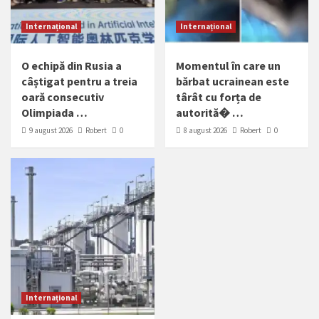
Internațional
Internațional
O echipă din Rusia a
Momentul în care un
câștigat pentru a treia
bărbat ucrainean este
oară consecutiv
târât cu forța de
Olimpiada …
autorită� …
9 august 2026
Robert
0
8 august 2026
Robert
0
Internațional