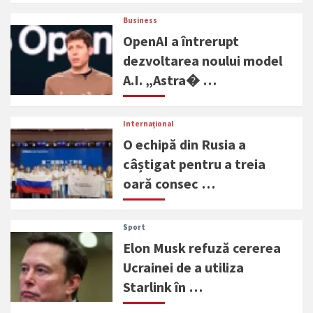
Business
OpenAI a întrerupt
dezvoltarea noului model
A.I. „Astra� …
Internațional
O echipă din Rusia a
câștigat pentru a treia
oară consec …
Sport
Elon Musk refuză cererea
Ucrainei de a utiliza
Starlink în …