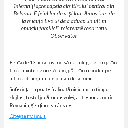
înlemniţi spre capela cimitirului central din
Belgrad. E felul lor de a-şi lua rămas bun de
la micuţa Eva şi de a aduce un ultim
omagiu familiei”, relatează reporterul
Observator.
Fetița de 13 ani
a fost ucisă de colegul ei
, cu puțin
timp înainte de ore. Acum, părinții o conduc pe
ultimul drum, într-un ocean de lacrimi.
Suferința nu poate fi alinată nicicum. În timpul
slujbei, fostul jucător de volei, antrenor acum în
România, și-a ținut strâns de…
Citeşte mai mult