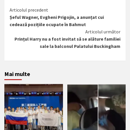
Citește
Articolul precedent
Șeful Wagner, Evgheni Prigojin, a anunțat cui
mai
cedează pozițiile ocupate în Bahmut
mult
Articolul următor
Prințul Harry nu a fost invitat să se alăture familiei
sale la balconul Palatului Buckingham
Mai multe