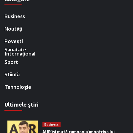
Business
Noutăți
Povești
Sanatate
Internațional
Sport
Stiință
Tehnologie
Ultimele știri
Business
AUR își mută campania împotriva lui