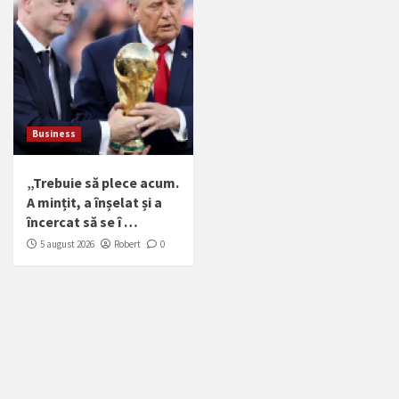
Business
„Trebuie să plece acum.
A mințit, a înșelat și a
încercat să se î …
5 august 2026
Robert
0