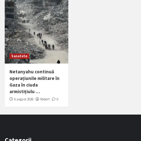
Sanatate
Netanyahu continuă
operațiunile militare în
Gaza în ciuda
armistițiulu …
6 august 2026
Robert
0
Categorii