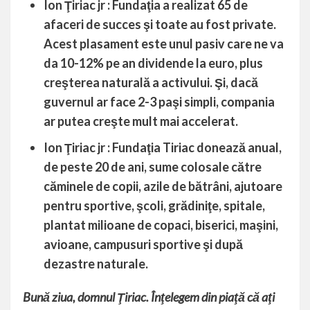
Ion Ţiriac jr : Fundaţia a realizat 65 de
afaceri de succes şi toate au fost private.
Acest plasament este unul pasiv care ne va
da 10-12% pe an dividende la euro, plus
creşterea naturală a activului. Şi, dacă
guvernul ar face 2-3 paşi simpli, compania
ar putea creşte mult mai accelerat.
Ion Ţiriac jr : Fundaţia Tiriac donează anual,
de peste 20 de ani, sume colosale către
căminele de copii, azile de bătrâni, ajutoare
pentru sportive, şcoli, grădiniţe, spitale,
plantat milioane de copaci, biserici, maşini,
avioane, campusuri sportive şi după
dezastre naturale.
Bună ziua, domnul Ţiriac.
Înţelegem din piaţă că aţi