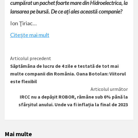
cumpărat un pachet foarte mare din Hidroelectrica, la
lansarea pe bursă. De ce aţi ales această companie?
Ion Ţiriac…
Citeşte mai mult
Citește
Articolul precedent
Săptămâna de lucru de 4 zile e testată de tot mai
mai
multe companii din România. Oana Botolan: Viitorul
mult
este flexibil
Articolul următor
IRCC nu a depășit ROBOR, rămâne sub 6% până la
sfârșitul anului. Unde va fi inflația la final de 2023
Mai multe