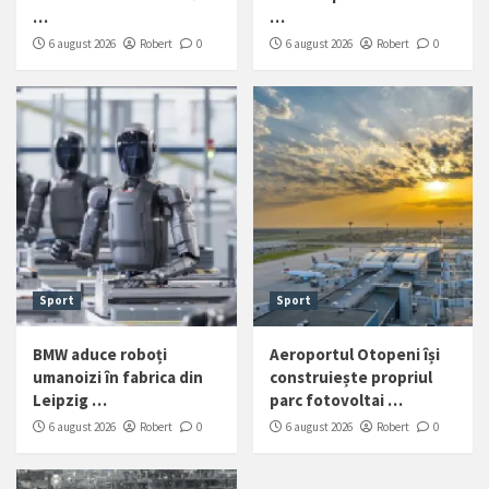
…
…
6 august 2026
Robert
0
6 august 2026
Robert
0
Sport
Sport
BMW aduce roboți
Aeroportul Otopeni își
umanoizi în fabrica din
construiește propriul
Leipzig …
parc fotovoltai …
6 august 2026
Robert
0
6 august 2026
Robert
0