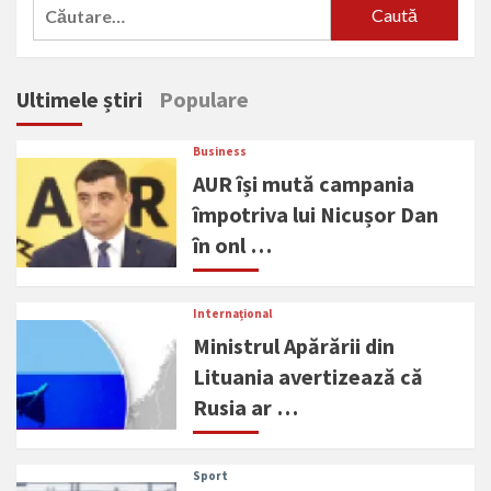
Caută
după:
Ultimele știri
Populare
Business
AUR își mută campania
împotriva lui Nicușor Dan
în onl …
Internațional
Ministrul Apărării din
Lituania avertizează că
Rusia ar …
Sport