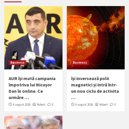
Business
Business
AUR își mută campania
își inversează polii
împotriva lui Nicușor
magnetici și intră într-
Dan în online. Ce
un nou ciclu de activita
urmăre …
…
6 august 2026
Robert
0
6 august 2026
Robert
0