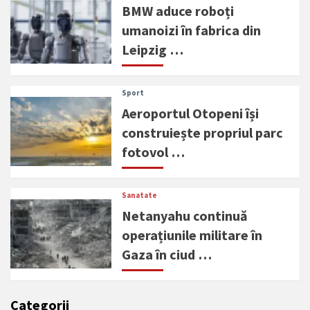
BMW aduce roboți
umanoizi în fabrica din
Leipzig …
Sport
Aeroportul Otopeni își
construiește propriul parc
fotovol …
Sanatate
Netanyahu continuă
operațiunile militare în
Gaza în ciud …
Categorii