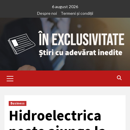
Treci
6 august 2026
la
Despre noi
Termeni și condiții
continut
Primary
Menu
Business
Hidroelectrica