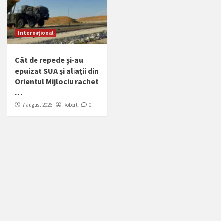
Internațional
Cât de repede și-au
epuizat SUA și aliații din
Orientul Mijlociu rachet
…
7 august 2026
Robert
0