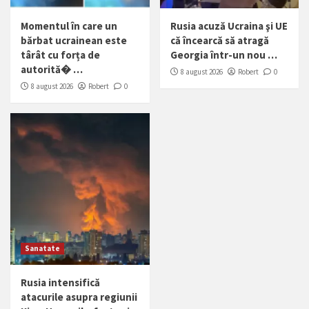
Momentul în care un
Rusia acuză Ucraina şi UE
bărbat ucrainean este
că încearcă să atragă
târât cu forța de
Georgia într-un nou …
autorită� …
8 august 2026
Robert
0
8 august 2026
Robert
0
Sanatate
Rusia intensifică
atacurile asupra regiunii