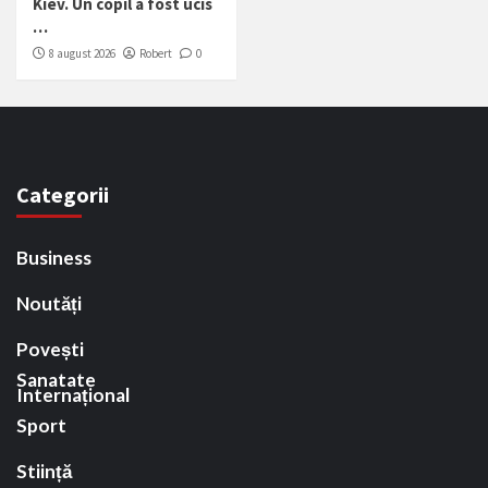
Kiev. Un copil a fost ucis
…
8 august 2026
Robert
0
Categorii
Business
Noutăți
Povești
Sanatate
Internațional
Sport
Stiință