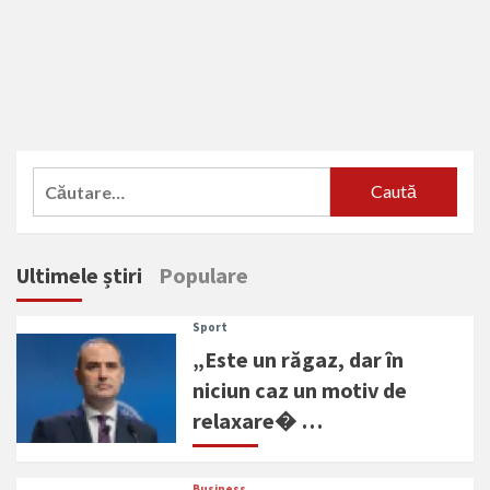
Caută
după:
Ultimele știri
Populare
Sport
„Este un răgaz, dar în
niciun caz un motiv de
relaxare� …
Business