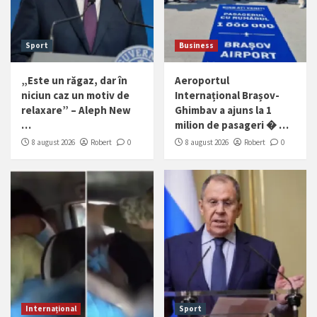
Sport
Business
„Este un răgaz, dar în
Aeroportul
niciun caz un motiv de
Internațional Brașov-
relaxare” – Aleph New
Ghimbav a ajuns la 1
…
milion de pasageri � …
8 august 2026
Robert
0
8 august 2026
Robert
0
Internațional
Sport