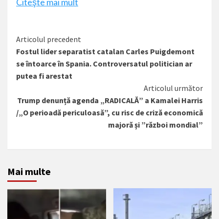
Citeşte mai mult
Citește
Articolul precedent
Fostul lider separatist catalan Carles Puigdemont
mai
se întoarce în Spania. Controversatul politician ar
mult
putea fi arestat
Articolul următor
Trump denunță agenda „RADICALĂ” a Kamalei Harris
/„O perioadă periculoasă”, cu risc de criză economică
majoră și ”război mondial”
Mai multe