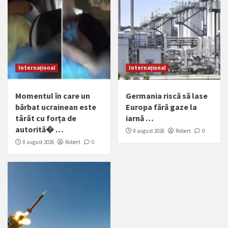
Internațional
Internațional
Momentul în care un
Germania riscă să lase
bărbat ucrainean este
Europa fără gaze la
târât cu forța de
iarnă …
autorită� …
8 august 2026
Robert
0
8 august 2026
Robert
0