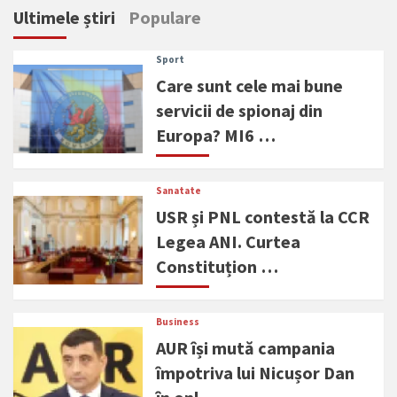
Ultimele știri
Populare
Sport
Care sunt cele mai bune
servicii de spionaj din
Europa? MI6 …
Sanatate
USR și PNL contestă la CCR
Legea ANI. Curtea
Constituțion …
Business
AUR își mută campania
împotriva lui Nicușor Dan