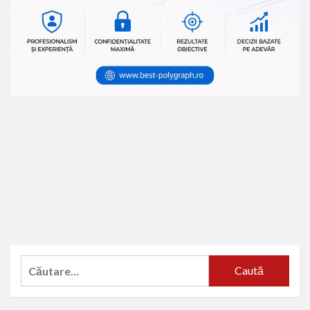
Caută
după: