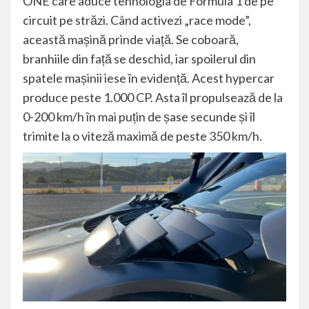
ONE care aduce tehnologia de Formula 1 de pe
circuit pe străzi. Când activezi „race mode”,
această mașină prinde viață. Se coboară,
branhiile din față se deschid, iar spoilerul din
spatele mașinii iese în evidență. Acest hypercar
produce peste 1.000 CP. Asta îl propulsează de la
0-200 km/h în mai puțin de șase secunde și îl
trimite la o viteză maximă de peste 350 km/h.