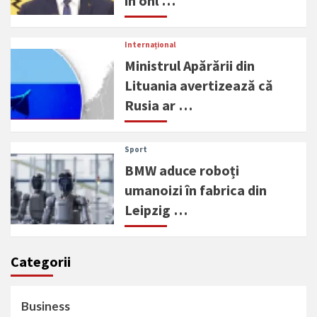
în onl …
Internațional
Ministrul Apărării din
Lituania avertizează că
Rusia ar …
Sport
BMW aduce roboți
umanoizi în fabrica din
Leipzig …
Categorii
Business