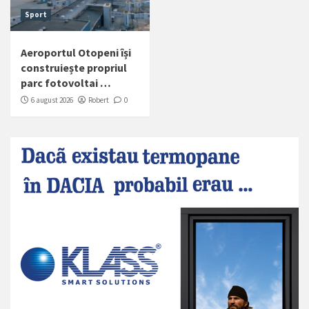
Sport
Aeroportul Otopeni își
construiește propriul
parc fotovoltai …
6 august 2026
Robert
0