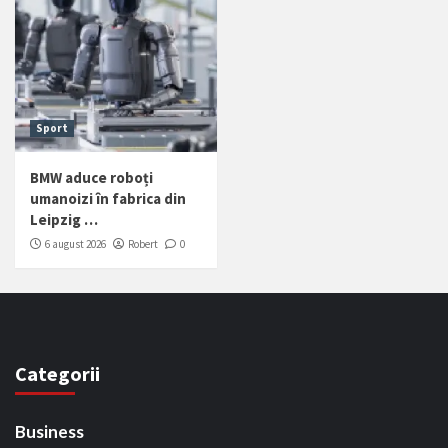
Sport
BMW aduce roboți
umanoizi în fabrica din
Leipzig …
6 august 2026
Robert
0
Categorii
Business