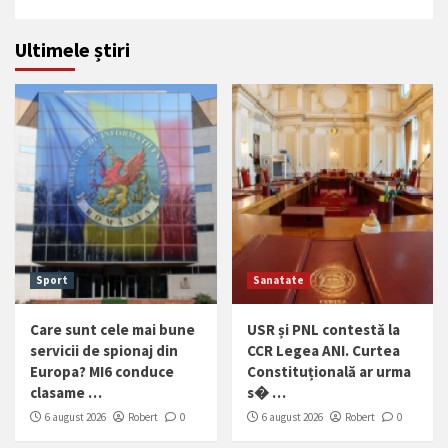
Ultimele știri
Sport
Sanatate
Care sunt cele mai bune
USR și PNL contestă la
servicii de spionaj din
CCR Legea ANI. Curtea
Europa? MI6 conduce
Constituțională ar urma
clasame …
s� …
6 august 2026
Robert
0
6 august 2026
Robert
0