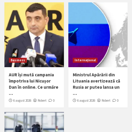
Business
Internațional
AUR își mută campania
Ministrul Apărării din
împotriva lui Nicușor
Lituania avertizează că
Dan în online. Ce urmăre
Rusia ar putea lansa un
…
…
6 august 2026
Robert
0
6 august 2026
Robert
0