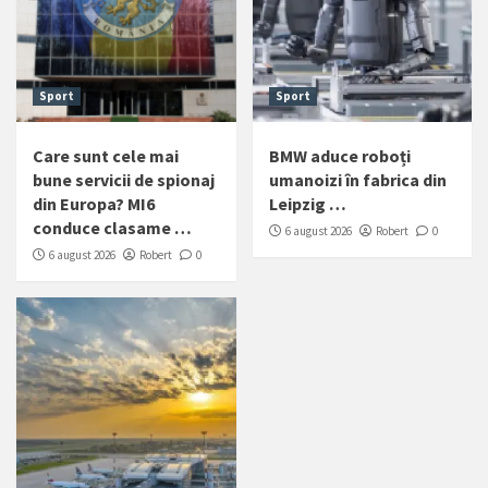
Sport
Sport
Care sunt cele mai
BMW aduce roboți
bune servicii de spionaj
umanoizi în fabrica din
din Europa? MI6
Leipzig …
conduce clasame …
6 august 2026
Robert
0
6 august 2026
Robert
0