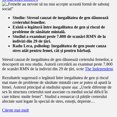
Studiu: Stresul cauzat de inegalitatea de gen dăunează
creierului femeilor.
Există o legătură între inegalitatea de gen și riscul de
probleme de sănătate mintală.
Studiul a examinat peste 7.800 de scanări RMN de la
indivizi din 29 de țări.
Radu Leca, psiholog: Inegalitatea de gen poate cauza
stres atât pentru femei, cât și pentru bărbați.
Stresul cauzat de inegalitatea de gen dăunează creierului femeilor, a
descoperit un nou studiu. Autorii cercetării au examinat peste 7.800
de scanări RMN de la indivizi din 29 de țări, scrie
The Independent
.
Rezultatele sugerează o legătură între inegalitatea de gen și riscul
mai mare de probleme de sănătate mintală care ar putea să apară la
femei. Autorul principal al studiului spune așa: „Unele diferențe de
sex în structura creierului sunt asociate cu mediul social dificil în
care trăiesc multe femei”. Studiul a remarcat că părțile creierului
afectate sunt legate în special de stres, emoții, depresie…
Citeşte mai mult