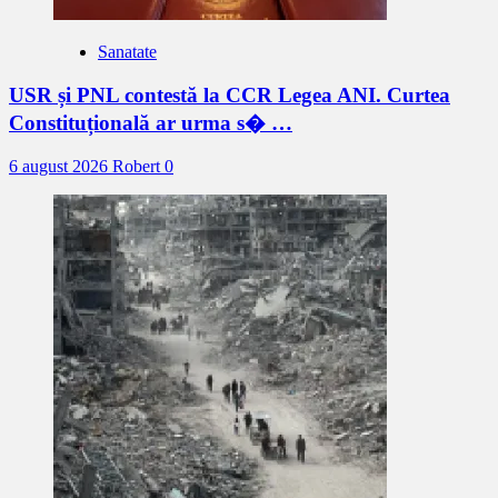
Sanatate
USR și PNL contestă la CCR Legea ANI. Curtea
Constituțională ar urma s� …
6 august 2026
Robert
0