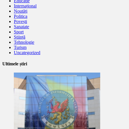
Educatie
Internațional
Noutăți
Politica
Povești
Sanatate
Sport
Stiință
Tehnologie
Turism
Uncategorized
Ultimele știri