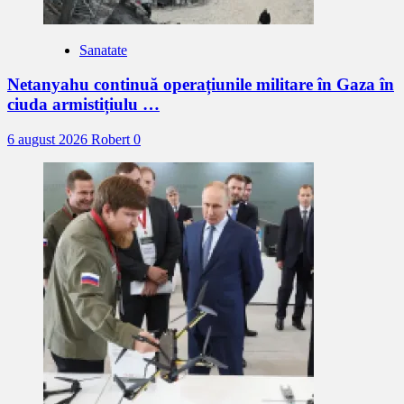
Sanatate
Netanyahu continuă operațiunile militare în Gaza în
ciuda armistițiulu …
6 august 2026
Robert
0