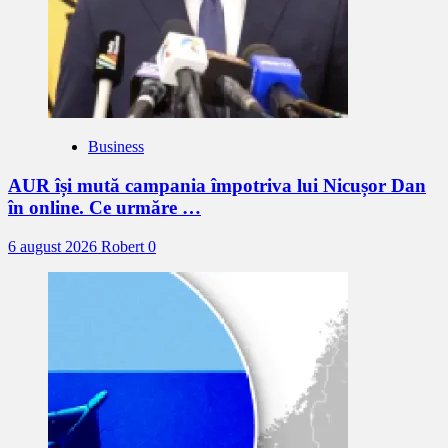
Business
AUR își mută campania împotriva lui Nicușor Dan
în online. Ce urmăre …
6 august 2026
Robert
0