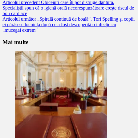
Citește
Articolul precedent
Obiceiuri care îți pot distruge dantura.
Specialiștii spun că o igienă orală necorespunzătoare crește riscul de
mai
boli cardiace
mult
Articolul următor
„Spirală continuă de boală”. Tori Spelling și copiii
ei părăsesc locuința după ce a fost descoperită o infecție cu
„mucegai extrem”
Mai multe