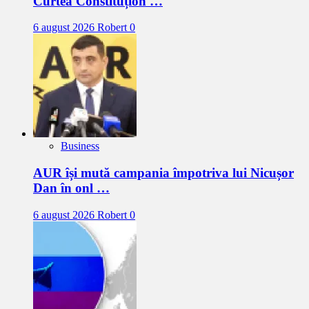
Curtea Constituțion …
6 august 2026
Robert
0
Business
AUR își mută campania împotriva lui Nicușor
Dan în onl …
6 august 2026
Robert
0