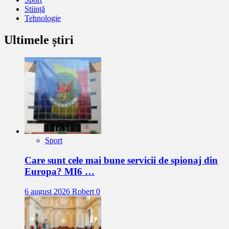
Stiință
Tehnologie
Ultimele știri
Sport
Care sunt cele mai bune servicii de spionaj din
Europa? MI6 …
6 august 2026
Robert
0