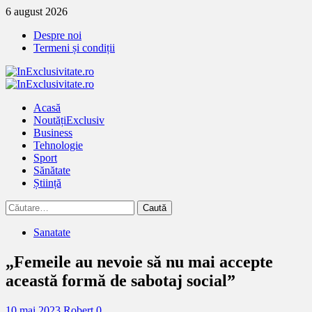
Treci
6 august 2026
la
Despre noi
continut
Termeni și condiții
Primary
Menu
Acasă
Noutăți
Exclusiv
Business
Tehnologie
Sport
Sănătate
Știință
Caută
după:
Sanatate
„Femeile au nevoie să nu mai accepte
această formă de sabotaj social”
10 mai 2023
Robert
0