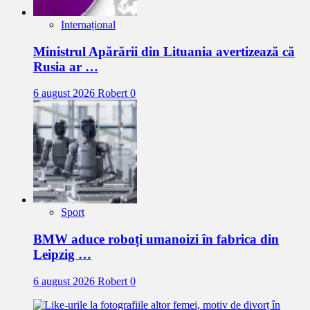
Internațional
Ministrul Apărării din Lituania avertizează că
Rusia ar …
6 august 2026
Robert
0
Sport
BMW aduce roboți umanoizi în fabrica din
Leipzig …
6 august 2026
Robert
0