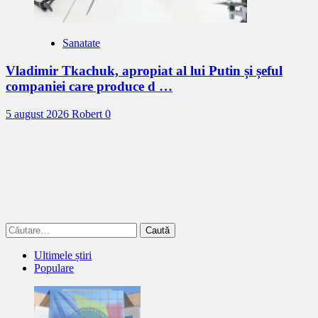
Sanatate
Vladimir Tkachuk, apropiat al lui Putin și șeful
companiei care produce d …
5 august 2026
Robert
0
Caută
după:
Ultimele știri
Populare