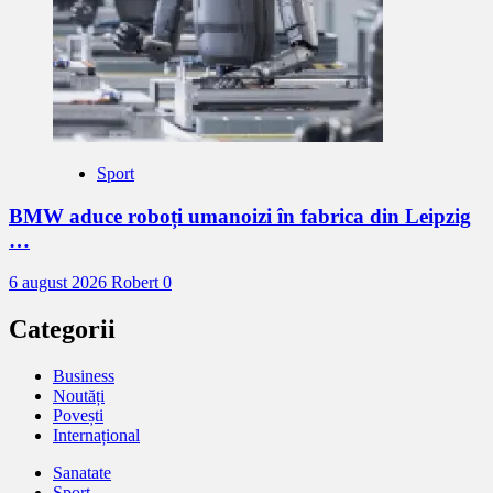
Sport
BMW aduce roboți umanoizi în fabrica din Leipzig
…
6 august 2026
Robert
0
Categorii
Business
Noutăți
Povești
Internațional
Sanatate
Sport