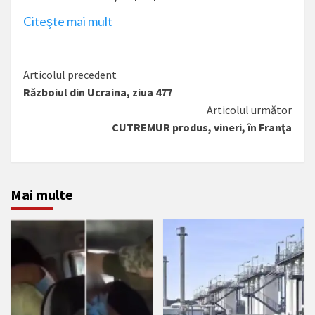
Citeşte mai mult
Citește
Articolul precedent
Războiul din Ucraina, ziua 477
mai
Articolul următor
mult
CUTREMUR produs, vineri, în Franţa
Mai multe