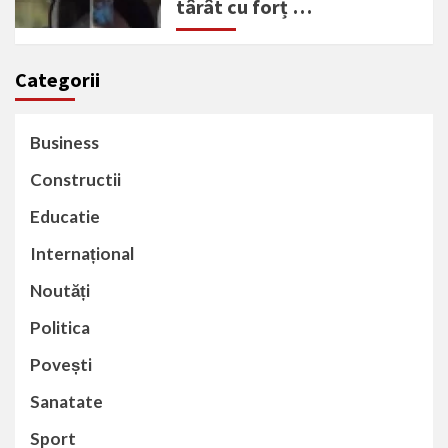
târât cu forț …
Categorii
Business
Constructii
Educatie
Internațional
Noutăți
Politica
Povești
Sanatate
Sport