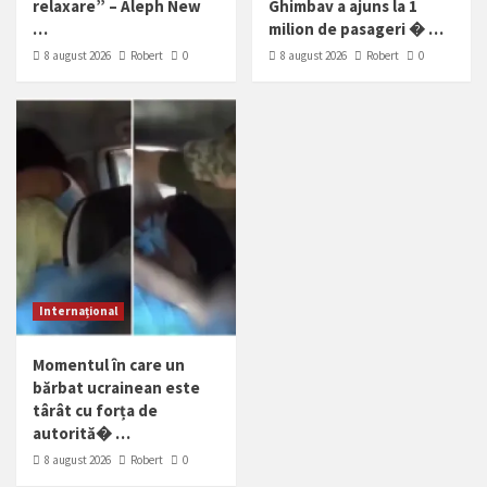
relaxare” – Aleph New
Ghimbav a ajuns la 1
…
milion de pasageri � …
8 august 2026
Robert
0
8 august 2026
Robert
0
Internațional
Momentul în care un
bărbat ucrainean este
târât cu forța de
autorită� …
8 august 2026
Robert
0