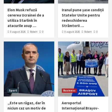
Elon Musk refuză
Iranul pune șase condiții
cererea Ucrainei de a
Statelor Unite pentru
utiliza Starlink în
redeschiderea
atacurile asup …
Strâmtorii …
8 august 2026
Robert
0
8 august 2026
Robert
0
Sport
Business
„Este un răgaz, dar în
Aeroportul
niciun caz un motiv de
Internațional Brașov-