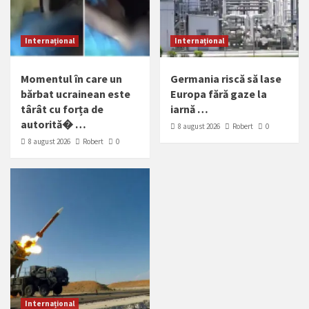
Internațional
Internațional
Momentul în care un
Germania riscă să lase
bărbat ucrainean este
Europa fără gaze la
târât cu forța de
iarnă …
autorită� …
8 august 2026
Robert
0
8 august 2026
Robert
0
Internațional