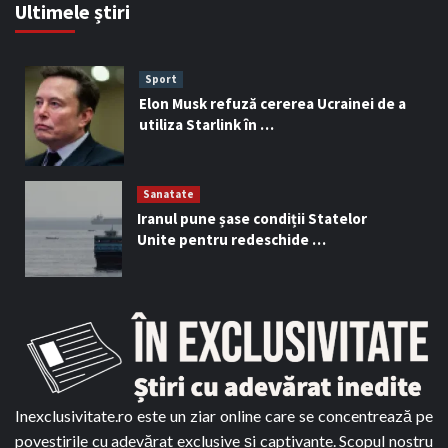
Ultimele știri
Sport
Elon Musk refuză cererea Ucrainei de a
utiliza Starlink în …
Sanatate
Iranul pune șase condiții Statelor
Unite pentru redeschide …
Inexclusivitate.ro este un ziar online care se concentrează pe
povestirile cu adevărat exclusive și captivante. Scopul nostru