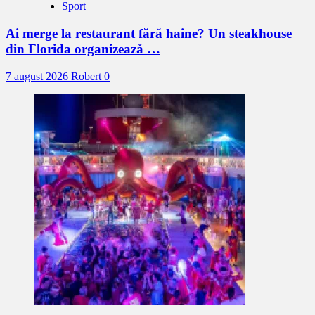
Sport
Ai merge la restaurant fără haine? Un steakhouse
din Florida organizează …
7 august 2026
Robert
0