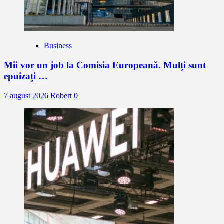
Business
Mii vor un job la Comisia Europeană. Mulți sunt
epuizați …
7 august 2026
Robert
0