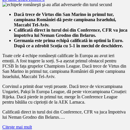
Dacă trece de Virtus din San Marino in primul tur,
campioana României dă peste campioana Israelului,
Maccabi Tel-Aviv.
Calificată direct in turul doi din Conference, CFR va juca
împotriva lui Neman Grodno din Belarus.
Germania este prima echipă calificată in optimi la Euro.
După ce a zdrobit Scoția cu 5-1 în meciul de deschidere.
Toate cele 4 echipe românești calificate în Europa au avut ieri
emoții. A fost tragere la sorți. S-a așezat primul obstacol pentru
FCSB în fața grupelor Champions League. Dacă trece de Virtus din
San Marino in primul tur, campioana României dă peste campioana
Israelului, Maccabi Tel-Aviv.
Corvinul a primit doar vești proaste. Dacă trece de vicecampioana
Ungariei, Pakși în Europa League, dă peste vicecampioana Croației:
Rijeka. Dacă pierde in primul tur, merge în Conference League
pentru bătălia cu ciprioții de la AEK Larnaca.
Calificată direct in turul doi din Conference, CFR va juca împotriva
lui Neman Grodno din Belarus….
Citeşte mai mult