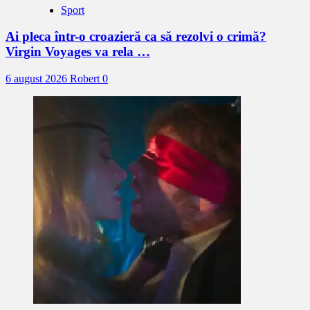
Sport
Ai pleca într-o croazieră ca să rezolvi o crimă?
Virgin Voyages va rela …
6 august 2026
Robert
0