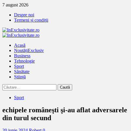
Treci
7 august 2026
la
Despre noi
continut
Termeni și condiții
Primary
Menu
Acasă
Noutăți
Exclusiv
Business
Tehnologie
Sport
Sănătate
Știință
Caută
după:
Sport
echipele româneşti şi-au aflat adversarele
din turul secund
20 iunie 2024
Robert
0