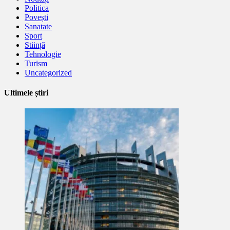
Politica
Povești
Sanatate
Sport
Stiință
Tehnologie
Turism
Uncategorized
Ultimele știri