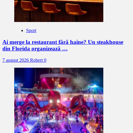
Sport
Ai merge la restaurant fără haine? Un steakhouse
din Florida organizează …
7 august 2026
Robert
0