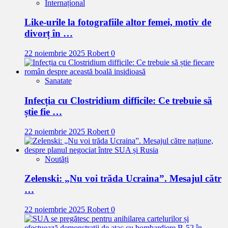
Internațional
Like-urile la fotografiile altor femei, motiv de
divorț în …
22 noiembrie 2025
Robert
0
Sanatate
Infecția cu Clostridium difficile: Ce trebuie să
știe fie …
22 noiembrie 2025
Robert
0
Noutăți
Zelenski: „Nu voi trăda Ucraina”. Mesajul cătr
…
22 noiembrie 2025
Robert
0