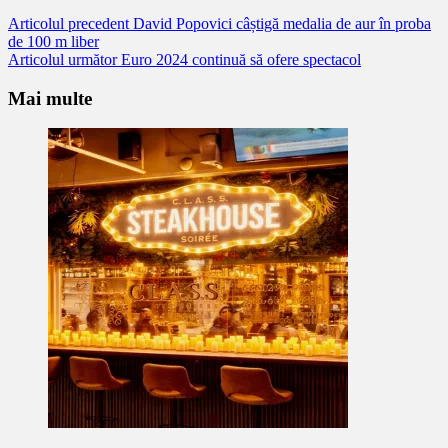
Citește
Articolul precedent
David Popovici câștigă medalia de aur în proba
de 100 m liber
mai
Articolul următor
Euro 2024 continuă să ofere spectacol
mult
Mai multe