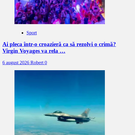
Sport
Ai pleca într-o croazieră ca să rezolvi o crimă?
Virgin Voyages va rela …
6 august 2026
Robert
0