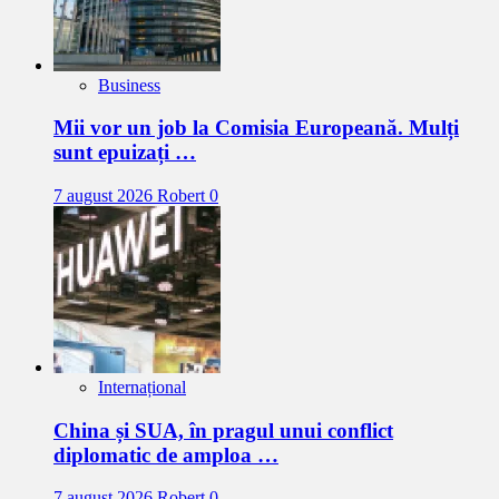
Business
Mii vor un job la Comisia Europeană. Mulți
sunt epuizați …
7 august 2026
Robert
0
Internațional
China și SUA, în pragul unui conflict
diplomatic de amploa …
7 august 2026
Robert
0