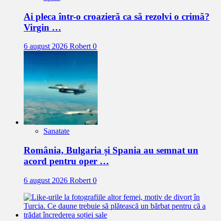
Ai pleca într-o croazieră ca să rezolvi o crimă?
Virgin …
6 august 2026
Robert
0
Sanatate
România, Bulgaria și Spania au semnat un
acord pentru oper …
6 august 2026
Robert
0