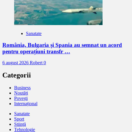
Sanatate
România, Bulgaria și Spania au semnat un acord
pentru operațiuni transfr …
6 august 2026
Robert
0
Categorii
Business
Noutăți
Povești
Internațional
Sanatate
Sport
Stiință
Tehnologie