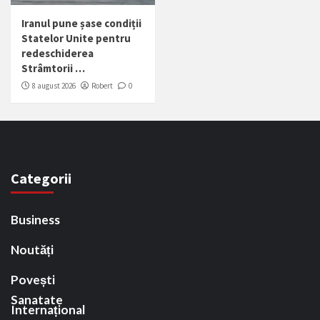
Iranul pune șase condiții
Statelor Unite pentru
redeschiderea
Strâmtorii …
8 august 2026
Robert
0
Categorii
Business
Noutăți
Povești
Sanatate
Internațional