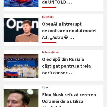
de UNTOLD …
Business
OpenAI a întrerupt
dezvoltarea noului model
A.I. „Astra� …
Internațional
O echipă din Rusia a
câștigat pentru a treia
oară consec …
Sport
Elon Musk refuză cererea
Ucrainei de a utiliza