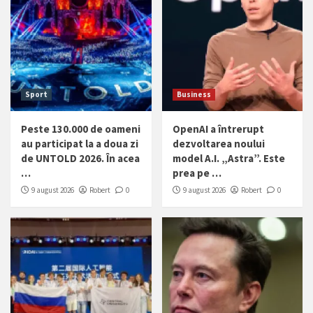
Sport
Business
Peste 130.000 de oameni
OpenAI a întrerupt
au participat la a doua zi
dezvoltarea noului
de UNTOLD 2026. În acea
model A.I. „Astra”. Este
…
prea pe …
9 august 2026
Robert
0
9 august 2026
Robert
0