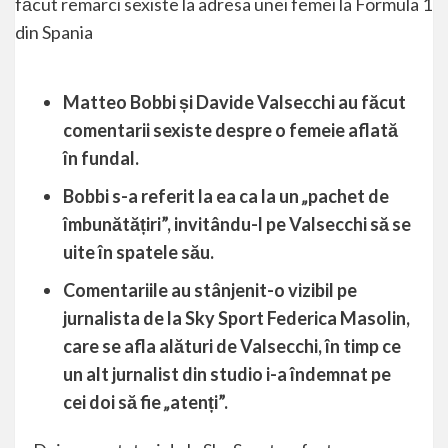
Matteo Bobbi și Davide Valsecchi au făcut
comentarii sexiste despre o femeie aflată
în fundal.
Bobbi s-a referit la ea ca la un
„
pachet de
îmbunătățiri”, invitându-l pe Valsecchi să se
uite în spatele său.
Comentariile au stânjenit-o vizibil pe
jurnalista de la Sky Sport Federica Masolin,
care se afla alături de Valsecchi, în timp ce
un alt jurnalist din studio i-a îndemnat pe
cei doi să fie
„
atenți”.