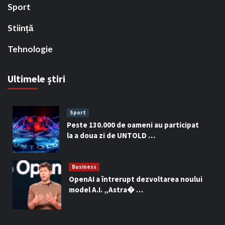
Sport
Stiință
Tehnologie
Ultimele știri
Sport
Peste 130.000 de oameni au participat
la a doua zi de UNTOLD …
Business
OpenAI a întrerupt dezvoltarea noului
model A.I. „Astra� …