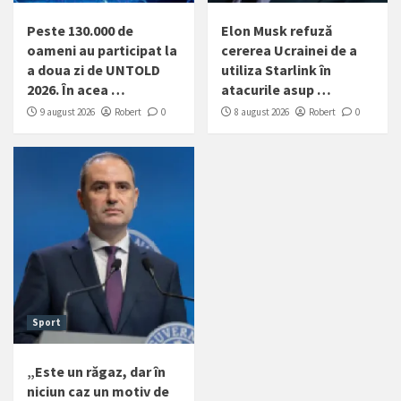
Peste 130.000 de
Elon Musk refuză
oameni au participat la
cererea Ucrainei de a
a doua zi de UNTOLD
utiliza Starlink în
2026. În acea …
atacurile asup …
9 august 2026
Robert
0
8 august 2026
Robert
0
Sport
„Este un răgaz, dar în
niciun caz un motiv de