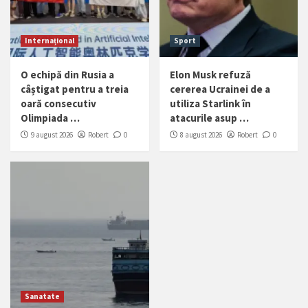
Internațional
Sport
O echipă din Rusia a
Elon Musk refuză
câștigat pentru a treia
cererea Ucrainei de a
oară consecutiv
utiliza Starlink în
Olimpiada …
atacurile asup …
9 august 2026
Robert
0
8 august 2026
Robert
0
Sanatate