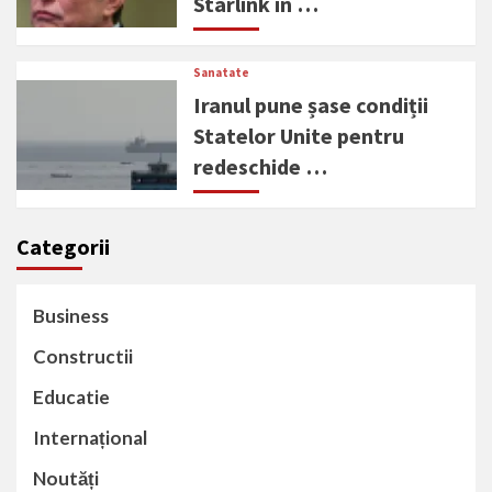
Starlink în …
Sanatate
Iranul pune șase condiții
Statelor Unite pentru
redeschide …
Categorii
Business
Constructii
Educatie
Internațional
Noutăți