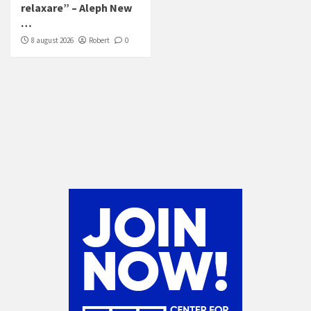
relaxare” – Aleph New
…
8 august 2026
Robert
0