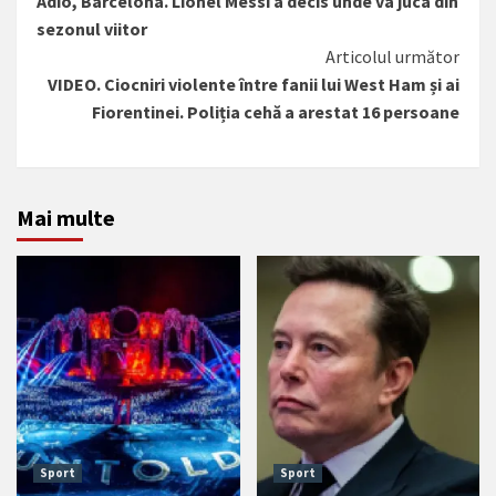
Adio, Barcelona. Lionel Messi a decis unde va juca din
mai
sezonul viitor
mult
Articolul următor
VIDEO. Ciocniri violente între fanii lui West Ham și ai
Fiorentinei. Poliția cehă a arestat 16 persoane
Mai multe
Sport
Sport