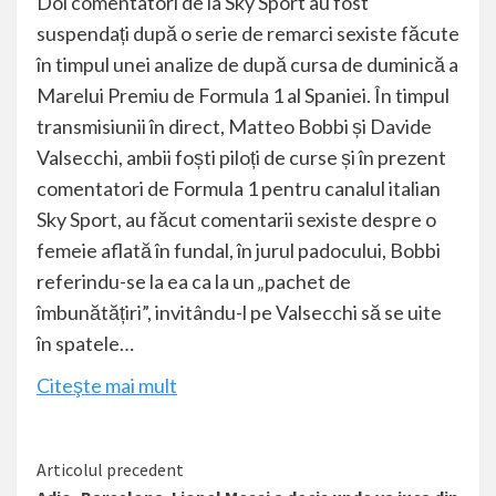
Doi comentatori de la Sky Sport au fost
suspendați după o serie de remarci sexiste făcute
în timpul unei analize de după cursa de duminică a
Marelui Premiu de Formula 1 al Spaniei. În timpul
transmisiunii în direct, Matteo Bobbi și Davide
Valsecchi, ambii foști piloți de curse și în prezent
comentatori de Formula 1 pentru canalul italian
Sky Sport, au făcut comentarii sexiste despre o
femeie aflată în fundal, în jurul padocului, Bobbi
referindu-se la ea ca la un
„
pachet de
îmbunătățiri”, invitându-l pe Valsecchi să se uite
în spatele…
Citeşte mai mult
Citește
Articolul precedent