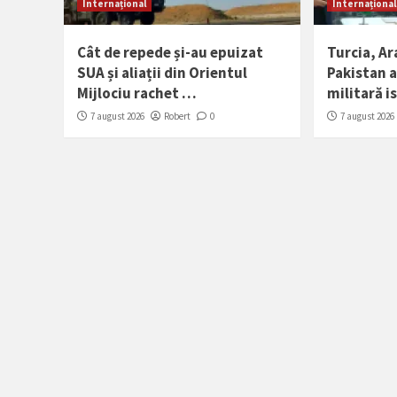
Internațional
Internațional
Cât de repede și-au epuizat
Turcia, Ar
SUA și aliații din Orientul
Pakistan a
Mijlociu rachet …
militară i
7 august 2026
Robert
0
7 august 2026