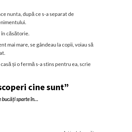
ace
nunta,
după ce s-a separat de
enimentului.
 în căsătorie.
nt mai mare, se gândeau la copii, voiau să
at.
o casă și o fermă s-a stins pentru ea, scrie
scoperi cine sunt”
 bucăți sparte în…