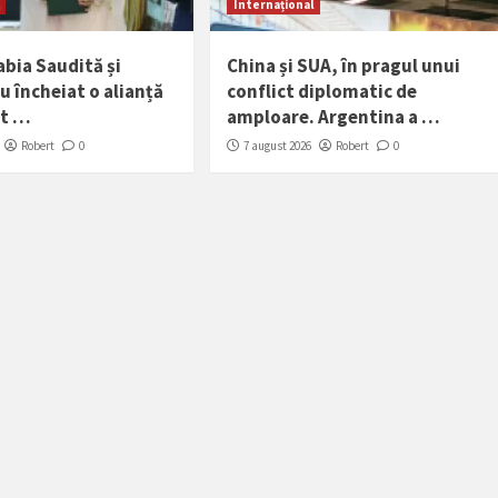
Internațional
abia Saudită și
China și SUA, în pragul unui
u încheiat o alianță
conflict diplomatic de
st …
amploare. Argentina a …
Robert
0
7 august 2026
Robert
0