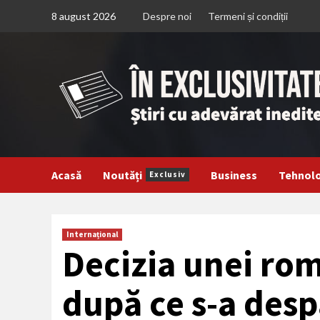
Treci
8 august 2026
Despre noi
Termeni și condiții
la
continut
Acasă
Noutăți
Business
Tehnol
Exclusiv
Internațional
Decizia unei ro
după ce s-a despă