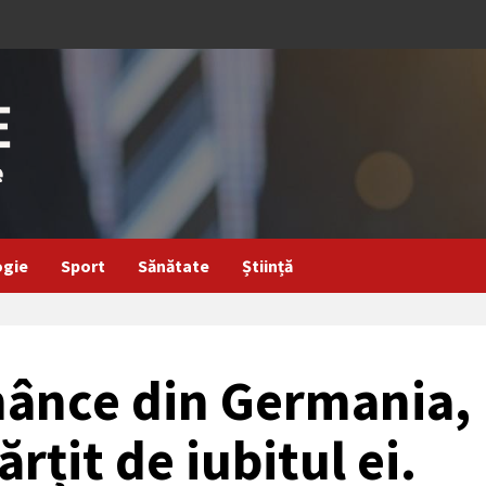
ogie
Sport
Sănătate
Știință
mânce din Germania,
rțit de iubitul ei.