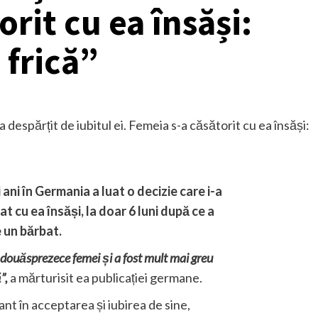
rit cu ea însăși:
 frică”
ani în Germania a luat o decizie care i-a
t cu ea însăși, la doar 6 luni după ce a
 un bărbat.
 douăsprezece femei și a fost mult mai greu
”,
a mărturisit ea publicației germane.
nt în acceptarea și iubirea de sine,