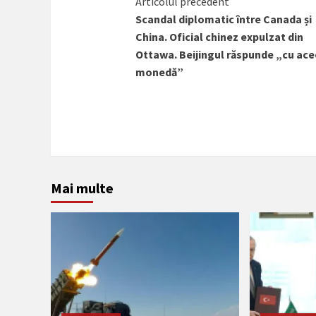
Citește
Articolul precedent
Scandal diplomatic între Canada și
mai
China. Oficial chinez expulzat din
mult
Ottawa. Beijingul răspunde „cu ace
monedă”
Mai multe