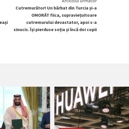
Articolul următor
Cutremurător! Un bărbat din Turcia și-a
OMORÂT fiica, supraviețuitoare
eași
cutremurului devastator, apoi s-a
sinucis. Își pierduse soția și încă doi copii