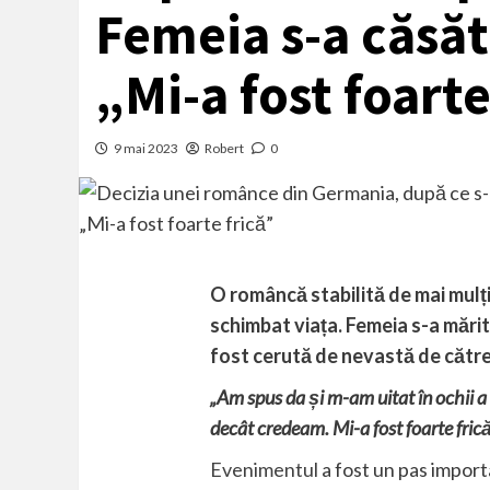
Femeia s-a căsăto
„Mi-a fost foarte
9 mai 2023
Robert
0
O româncă stabilită de mai mulți 
schimbat viața. Femeia s-a mărita
fost cerută de nevastă de către
„Am spus da și m-am uitat în ochii a
decât credeam. Mi-a fost foarte frică
Evenimentul
a fost un pas importa