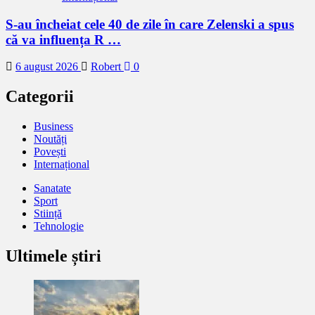
S-au încheiat cele 40 de zile în care Zelenski a spus
că va influența R …
6 august 2026
Robert
0
Categorii
Business
Noutăți
Povești
Internațional
Sanatate
Sport
Stiință
Tehnologie
Ultimele știri