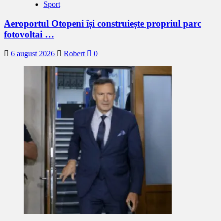
Sport
Aeroportul Otopeni își construiește propriul parc
fotovoltai …
6 august 2026
Robert
0