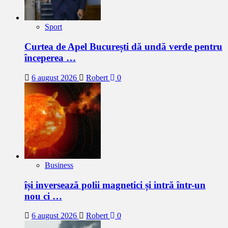
Sport
Curtea de Apel București dă undă verde pentru
începerea …
6 august 2026
Robert
0
Business
își inversează polii magnetici și intră într-un
nou ci …
6 august 2026
Robert
0