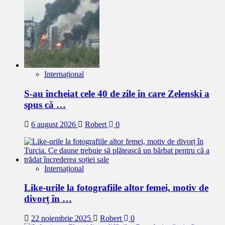
Internațional
S-au încheiat cele 40 de zile în care Zelenski a
spus că …
6 august 2026
Robert
0
Internațional
Like-urile la fotografiile altor femei, motiv de
divorț în …
22 noiembrie 2025
Robert
0