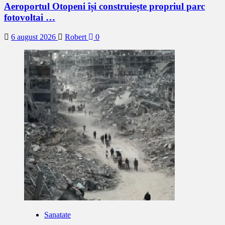
Aeroportul Otopeni își construiește propriul parc
fotovoltai …
6 august 2026
Robert
0
Sanatate