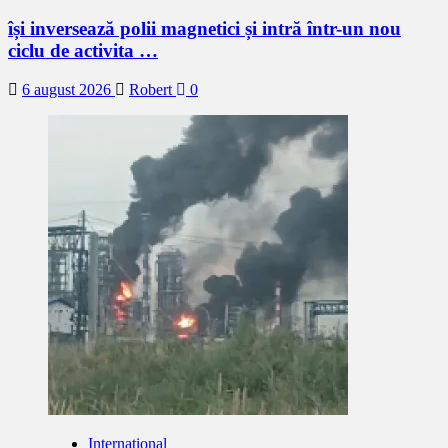
își inversează polii magnetici și intră într-un nou
ciclu de activita …
6 august 2026
Robert
0
Internațional