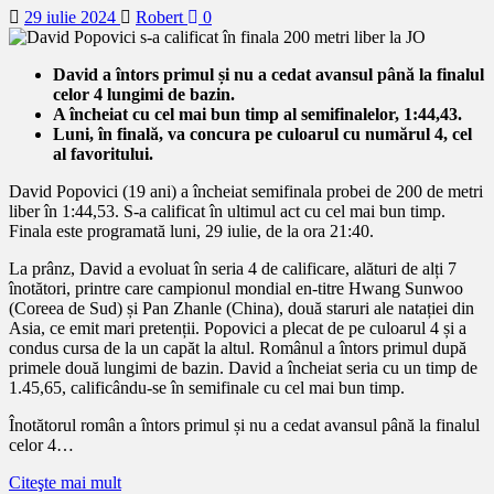
29 iulie 2024
Robert
0
David a întors primul și nu a cedat avansul până la finalul
celor 4 lungimi de bazin.
A încheiat cu cel mai bun timp al semifinalelor, 1:44,43.
Luni, în finală, va concura pe culoarul cu numărul 4, cel
al favoritului.
David Popovici (19 ani) a încheiat semifinala probei de 200 de metri
liber în 1:44,53. S-a calificat în ultimul act cu cel mai bun timp.
Finala este programată luni, 29 iulie, de la ora 21:40.
La prânz, David a evoluat în seria 4 de calificare, alături de alți 7
înotători, printre care campionul mondial en-titre Hwang Sunwoo
(Coreea de Sud) și Pan Zhanle (China), două staruri ale natației din
Asia, ce emit mari pretenții. Popovici a plecat de pe culoarul 4 și a
condus cursa de la un capăt la altul. Românul a întors primul după
primele două lungimi de bazin. David a încheiat seria cu un timp de
1.45,65, calificându-se în semifinale cu cel mai bun timp.
Înotătorul român a întors primul și nu a cedat avansul până la finalul
celor 4…
Citeşte mai mult