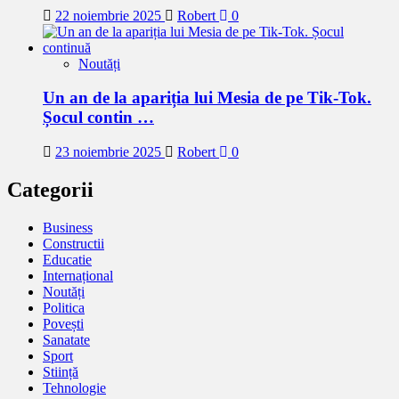
22 noiembrie 2025
Robert
0
Noutăți
Un an de la apariția lui Mesia de pe Tik-Tok.
Șocul contin …
23 noiembrie 2025
Robert
0
Categorii
Business
Constructii
Educatie
Internațional
Noutăți
Politica
Povești
Sanatate
Sport
Stiință
Tehnologie