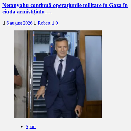
Netanyahu continuă operațiunile militare în Gaza în
ciuda armistițiulu …
6 august 2026
Robert
0
Sport