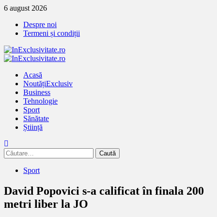
Treci
6 august 2026
la
Despre noi
continut
Termeni și condiții
Primary
Menu
Acasă
Noutăți
Exclusiv
Business
Tehnologie
Sport
Sănătate
Știință
Caută
după:
Sport
David Popovici s-a calificat în finala 200
metri liber la JO