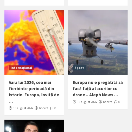
Internațional
Sport
Vara lui 2026, cea mai
Europa nu e pregătită să
fierbinte perioadă din
facă față atacurilor cu
istorie. Europa, lovită de
drone – Aleph News …
…
10 august 2026
Robert
0
10 august 2026
Robert
0