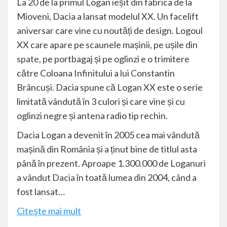
La 20 de la primul Logan ieșit din fabrica de la
Mioveni, Dacia a lansat modelul XX. Un facelift
aniversar care vine cu noutăți de design. Logoul
XX care apare pe scaunele mașinii, pe ușile din
spate
, pe portbagaj și pe oglinzi e o trimitere
către Coloana Infinitului a lui Constantin
Brâncuși. Dacia spune că Logan XX este o serie
limitată vândută în 3 culori și care vine și cu
oglinzi negre și antena radio tip rechin.
Dacia Logan a devenit în 2005 cea mai vândută
mașină din România și a ținut bine de titlul asta
până în prezent. Aproape 1.300.000 de Loganuri
a vândut
Dacia
în toată lumea din 2004, când a
fost lansat…
Citeşte mai mult