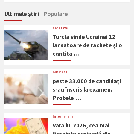
Ultimele știri
Populare
Sanatate
Turcia vinde Ucrainei 12
lansatoare de rachete şi o
cantita …
Business
peste 33.000 de candidați
s-au înscris la examen.
Probele …
Internațional
Vara lui 2026, cea mai
fierbinte perioadă din