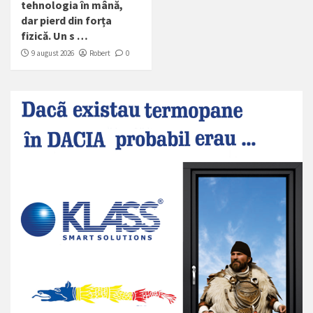
tehnologia în mână,
dar pierd din forța
fizică. Un s …
9 august 2026
Robert
0