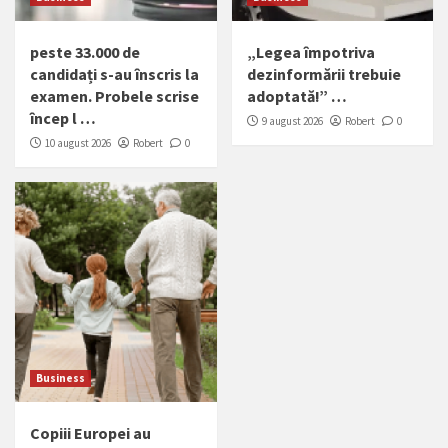
peste 33.000 de
„Legea împotriva
candidați s-au înscris la
dezinformării trebuie
examen. Probele scrise
adoptată!” …
încep l …
9 august 2026
Robert
0
10 august 2026
Robert
0
Business
Copiii Europei au