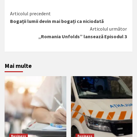
Citește
Articolul precedent
Bogații lumii devin mai bogați ca niciodată
mai
Articolul următor
mult
„Romania Unfolds” lansează Episodul 3
Mai multe
Business
Business