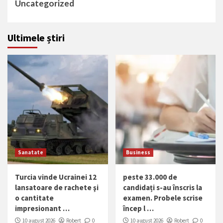
Uncategorized
Ultimele știri
Sanatate
Business
Turcia vinde Ucrainei 12
peste 33.000 de
lansatoare de rachete şi
candidați s-au înscris la
o cantitate
examen. Probele scrise
impresionant …
încep l …
10 august 2026
Robert
0
10 august 2026
Robert
0