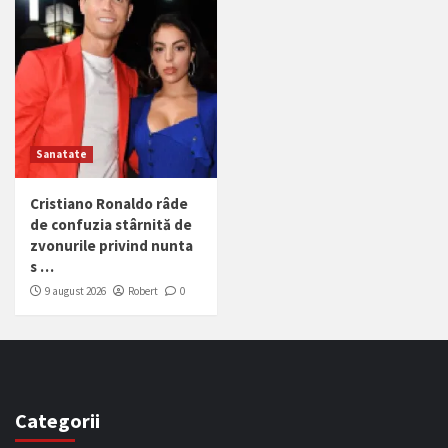
Sanatate
Cristiano Ronaldo râde
de confuzia stârnită de
zvonurile privind nunta
s …
9 august 2026
Robert
0
Categorii