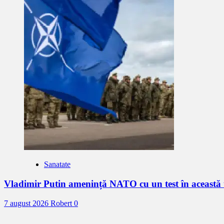
Sanatate
Vladimir Putin amenință NATO cu un test în aceast
7 august 2026
Robert
0