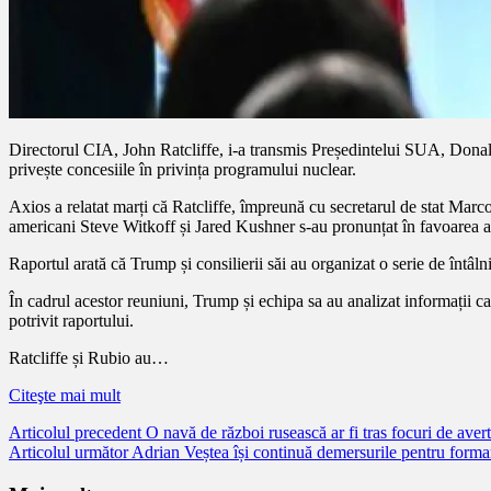
Directorul CIA, John Ratcliffe, i-a transmis Președintelui SUA, Donald 
privește concesiile în privința programului nuclear.
Axios a relatat marți că Ratcliffe, împreună cu secretarul de stat Marc
americani Steve Witkoff și Jared Kushner s-au pronunțat în favoarea a
Raportul arată că Trump și consilierii săi au organizat o serie de întâlni
În cadrul acestor reuniuni, Trump și echipa sa au analizat informații ca
potrivit raportului.
Ratcliffe și Rubio au…
Citeşte mai mult
Citește
Articolul precedent
O navă de război rusească ar fi tras focuri de aver
Articolul următor
Adrian Veștea își continuă demersurile pentru formar
mai