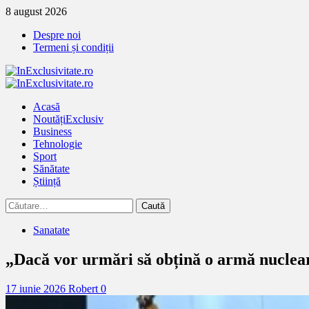
Treci
8 august 2026
la
Despre noi
continut
Termeni și condiții
Primary
Menu
Acasă
Noutăți
Exclusiv
Business
Tehnologie
Sport
Sănătate
Știință
Caută
după:
Sanatate
„Dacă vor urmări să obțină o armă nuclear
17 iunie 2026
Robert
0