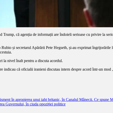
Trump, că agenția de informații are îndoieli serioase cu privire la seri
o Rubio și secretarul Apărării Pete Hegseth, și-au exprimat îngrijorările 
cestuia.
ri la nivel înalt pentru a discuta acordul.
re indicau că oficialii iranieni discutau intern despre acord într-un mod 
tisment în apropierea unui iaht britanic, în Canalul Mânecii. Ce spune Mi
ea Guvernului, în ciuda opoziției politice