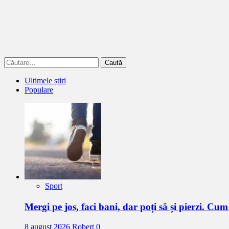
Caută
după:
Ultimele știri
Populare
Sport
Mergi pe jos, faci bani, dar poți să și pierzi. 
8 august 2026
Robert
0