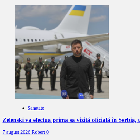
Sanatate
Zelenski va efectua prima sa vizită oficială în Serbia,
7 august 2026
Robert
0