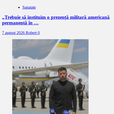
Sanatate
„Trebuie să instituim o prezență militară americană
permanentă în …
7 august 2026
Robert
0