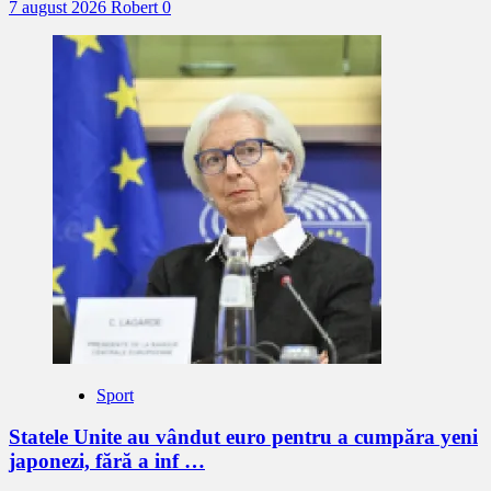
7 august 2026
Robert
0
Sport
Statele Unite au vândut euro pentru a cumpăra yeni
japonezi, fără a inf …