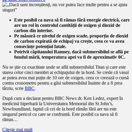
Este posibil ca nava să fi rămas fără energie electrică, care
are un rol în controlul cantității de oxigen și dioxid de
carbon din interior.
Pe măsură ce nivelul de oxigen scade, proporția de dioxid
de carbon expirată de echipaj va crește, ceea ce va avea
consecințe potențial fatale.
Potrivit căpitanului Ramsey, dacă submersibilul se află pe
fundul mării, temperatura apei va fi de aproximativ 0C.
Nu se știe cu exactitate unde se află submersibilul Titan și care este
starea celor cinci membri ai echipajului de la bord. Se crede că vasul
ar putea avea mai puțin de 10 ore de oxigen, ceea ce creează o cursă
contra cronometru pentru a găsi submersibilul înainte de a fi prea
târziu, scrie
BBC
.
După cum a declarat pentru BBC News dr. Ken Ledez, expert în
medicină hiperbară la Universitatea Memorial din St John’s,
Newfoundland, faptul că cei de la bord rămân fără aer nu este
singurul pericol cu care se confruntă. Este posibil ca nava să fi
rămas…
Citeşte mai mult