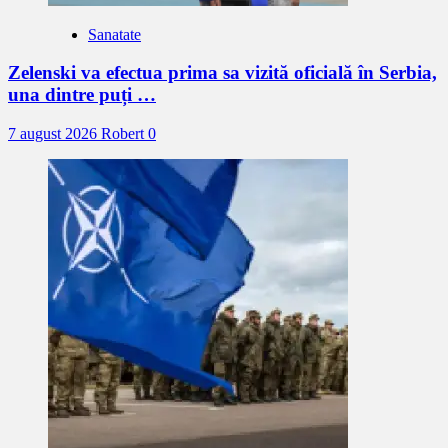
Sanatate
Zelenski va efectua prima sa vizită oficială în Serbia,
una dintre puți …
7 august 2026
Robert
0