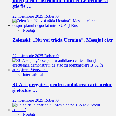
Infecția cu Clostridium difficile: Ce trebuie să
știe fie …
22 noiembrie 2025
Robert
0
Noutăți
Zelenski: „Nu voi trăda Ucraina”. Mesajul cătr
…
22 noiembrie 2025
Robert
0
Internațional
SUA se pregătesc pentru anihilarea cartelurilor
și efectue …
22 noiembrie 2025
Robert
0
Noutăți