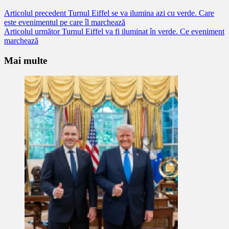
Citește
Articolul precedent
Turnul Eiffel se va ilumina azi cu verde. Care
este evenimentul pe care îl marchează
mai
Articolul următor
Turnul Eiffel va fi iluminat în verde. Ce eveniment
mult
marchează
Mai multe