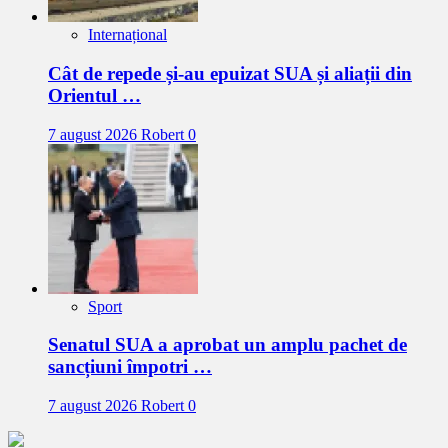
Internațional
Cât de repede și-au epuizat SUA și aliații din
Orientul …
7 august 2026
Robert
0
Sport
Senatul SUA a aprobat un amplu pachet de
sancțiuni împotri …
7 august 2026
Robert
0