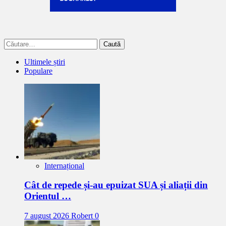
Caută
după:
Ultimele știri
Populare
Internațional
Cât de repede și-au epuizat SUA și aliații din
Orientul …
7 august 2026
Robert
0