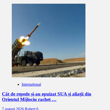
Internațional
Cât de repede și-au epuizat SUA și aliații din
Orientul Mijlociu rachet …
7 august 2026
Robert
0