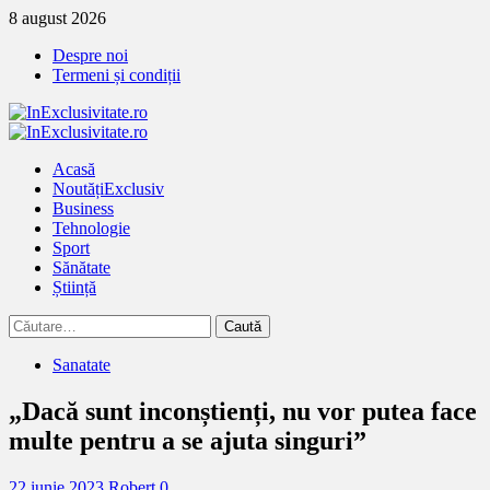
Treci
8 august 2026
la
Despre noi
continut
Termeni și condiții
Primary
Menu
Acasă
Noutăți
Exclusiv
Business
Tehnologie
Sport
Sănătate
Știință
Caută
după:
Sanatate
„Dacă sunt inconștienți, nu vor putea face
multe pentru a se ajuta singuri”
22 iunie 2023
Robert
0