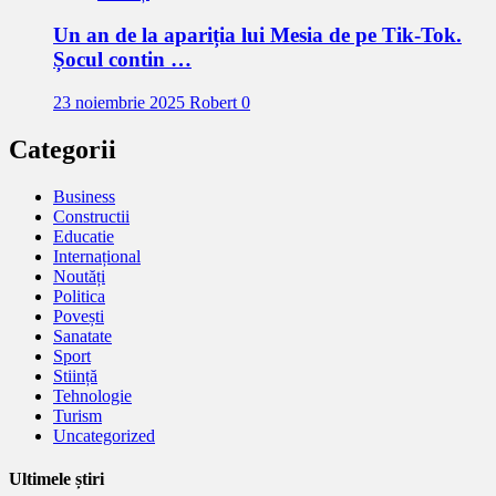
Un an de la apariția lui Mesia de pe Tik-Tok.
Șocul contin …
23 noiembrie 2025
Robert
0
Categorii
Business
Constructii
Educatie
Internațional
Noutăți
Politica
Povești
Sanatate
Sport
Stiință
Tehnologie
Turism
Uncategorized
Ultimele știri