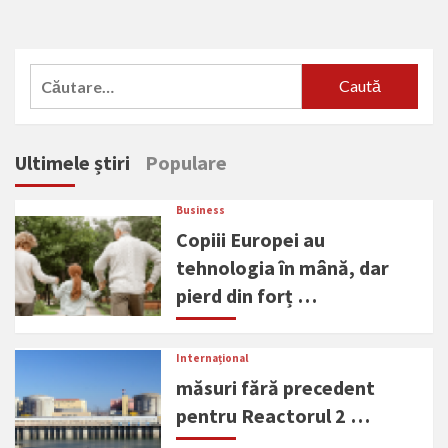
Caută
după:
Ultimele știri
Populare
Business
Copiii Europei au
tehnologia în mână, dar
pierd din forț …
Internațional
măsuri fără precedent
pentru Reactorul 2 …