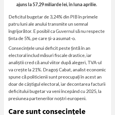
ajuns la 57,29 miliarde lei, în luna aprilie.
Deficitul bugetar de 3,24% din
PIB
în primele
patru luni ale anului transmite un semnal
îngrijorător. E posibil ca
Guvernul
să nu respecte
ținta de 5%, pe care și-a asumat-o.
Consecințele unui deficit peste țintă în an
electoral includ măsuri fiscale drastice, iar
analiștii cred că anul viitor după alegeri, TVA-ul
va crește la 21%. Dragoș Cabat, analist economic
spune că politicienii sunt preocupați în acest an
doar de câștigul electoral, iar decontarea facturii
deficitului bugetar va veni începând cu 2025, la
presiunea partenerilor noștri europeni.
Care sunt consecințele