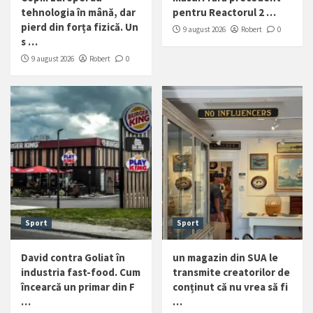
tehnologia în mână, dar
pentru Reactorul 2 …
pierd din forța fizică. Un
9 august 2026
Robert
0
s …
9 august 2026
Robert
0
Sport
Sport
David contra Goliat în
un magazin din SUA le
industria fast-food. Cum
transmite creatorilor de
încearcă un primar din F
conținut că nu vrea să fi
…
…