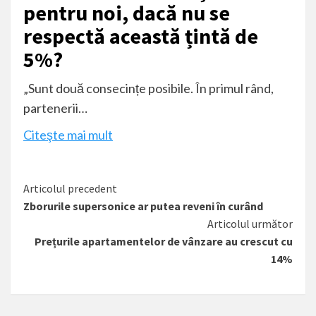
pentru noi, dacă nu se
respectă această țintă de
5%?
„Sunt două consecințe posibile. În primul rând,
partenerii…
Citeşte mai mult
Citește
Articolul precedent
Zborurile supersonice ar putea reveni în curând
mai
Articolul următor
mult
Prețurile apartamentelor de vânzare au crescut cu
14%