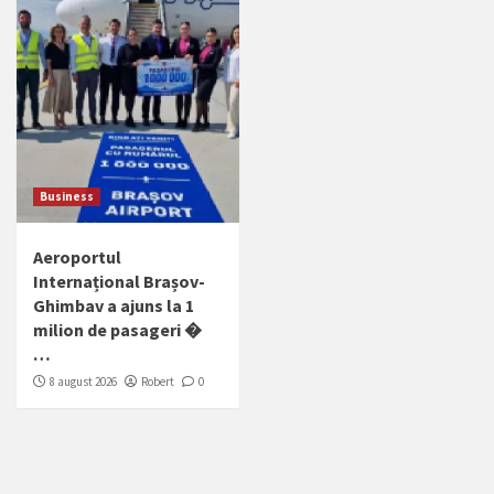
Business
Aeroportul
Internațional Brașov-
Ghimbav a ajuns la 1
milion de pasageri �
…
8 august 2026
Robert
0