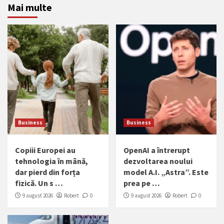
Mai multe
Business
Business
Copiii Europei au
OpenAI a întrerupt
tehnologia în mână,
dezvoltarea noului
dar pierd din forța
model A.I. „Astra”. Este
fizică. Un s …
prea pe …
9 august 2026
Robert
0
9 august 2026
Robert
0