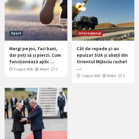
Sport
Internațional
Mergi pe jos, faci bani,
Cât de repede și-au
dar poți să și pierzi. Cum
epuizat SUA și aliații din
funcționează aplic …
Orientul Mijlociu rachet
…
8 august 2026
Robert
0
7 august 2026
Robert
0