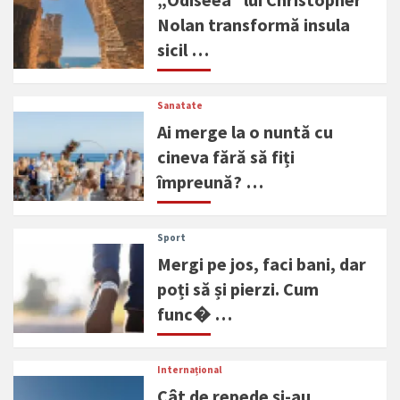
Nolan transformă insula
sicil …
Sanatate
Ai merge la o nuntă cu
cineva fără să fiți
împreună? …
Sport
Mergi pe jos, faci bani, dar
poți să și pierzi. Cum
func� …
Internațional
Cât de repede și-au