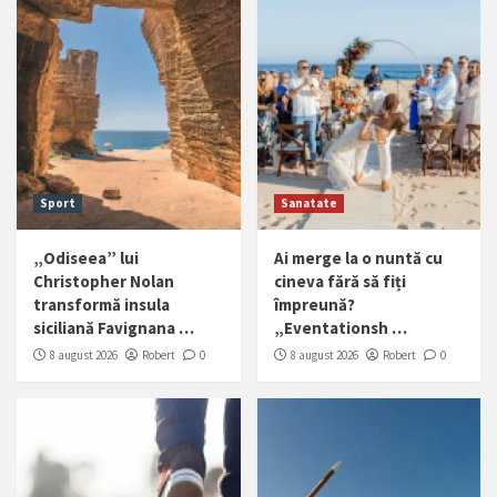
Sport
Sanatate
„Odiseea” lui
Ai merge la o nuntă cu
Christopher Nolan
cineva fără să fiți
transformă insula
împreună?
siciliană Favignana …
„Eventationsh …
8 august 2026
Robert
0
8 august 2026
Robert
0