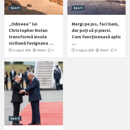
Sport
Sport
„Odiseea” lui
Mergi pe jos, faci bani,
Christopher Nolan
dar poți să și pierzi.
transformă insula
Cum funcționează aplic
siciliană Favignana …
…
8 august 2026
Robert
0
8 august 2026
Robert
0
Sport