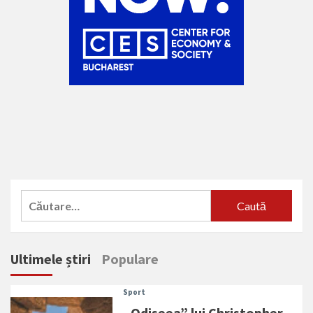
Caută
după:
Ultimele știri
Populare
Sport
„Odiseea” lui Christopher