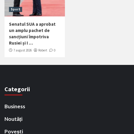
Sport
Senatul SUA a aprobat
un amplu pachet de
sancțiuni împotriva
Rusiei și I …
7 august 2026
Robert
0
Categorii
Business
Noutăți
Povești