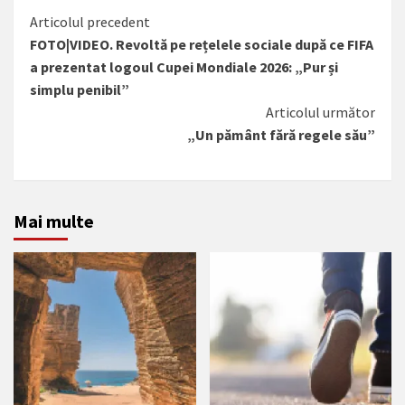
Citește
Articolul precedent
FOTO|VIDEO. Revoltă pe rețelele sociale după ce FIFA
mai
a prezentat logoul Cupei Mondiale 2026: „Pur și
mult
simplu penibil”
Articolul următor
„Un pământ fără regele său”
Mai multe