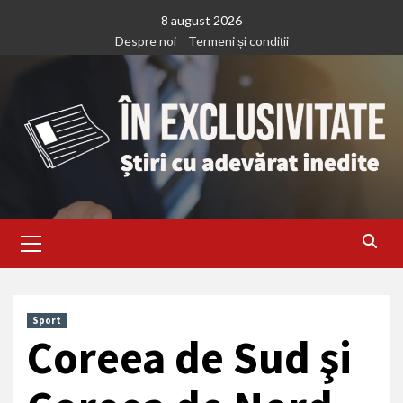
Treci
8 august 2026
la
Despre noi
Termeni și condiții
continut
Primary
Menu
Sport
Coreea de Sud şi