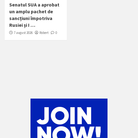
Senatul SUA a aprobat
un amplu pachet de
sancțiuni împotriva
Rusiei și I …
7 august 2026
Robert
0