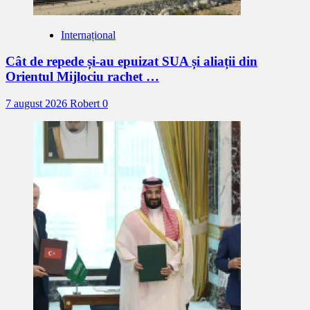
Internațional
Cât de repede și-au epuizat SUA și aliații din
Orientul Mijlociu rachet …
7 august 2026
Robert
0