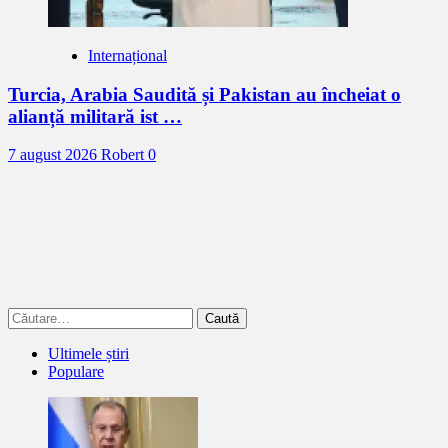
Internațional
Turcia, Arabia Saudită și Pakistan au încheiat o
alianță militară ist …
7 august 2026
Robert
0
Caută
după:
Ultimele știri
Populare