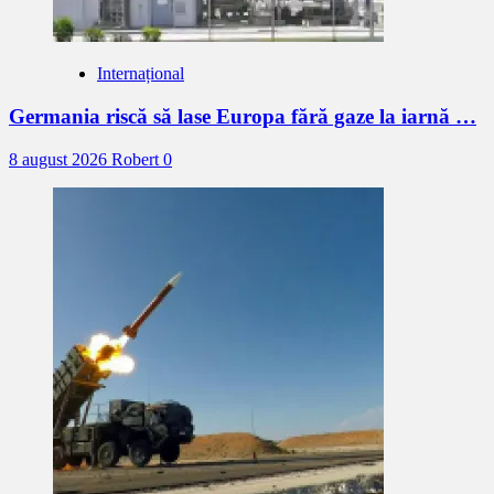
Internațional
Germania riscă să lase Europa fără gaze la iarnă …
8 august 2026
Robert
0