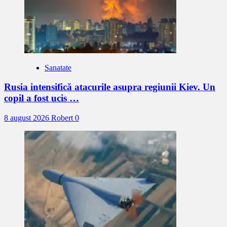
Sanatate
Rusia intensifică atacurile asupra regiunii Kiev. Un
copil a fost ucis …
8 august 2026
Robert
0