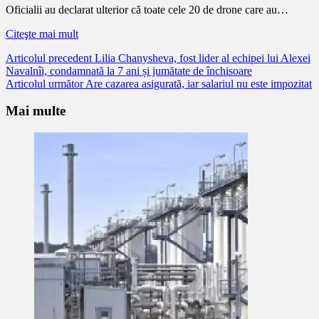
Oficialii au declarat ulterior că toate cele 20 de drone care au…
Citeşte mai mult
Citește
Articolul precedent
Lilia Chanysheva, fost lider al echipei lui Alexei
Navalnîi, condamnată la 7 ani și jumătate de închisoare
mai
Articolul următor
Are cazarea asigurată, iar salariul nu este impozitat
mult
Mai multe