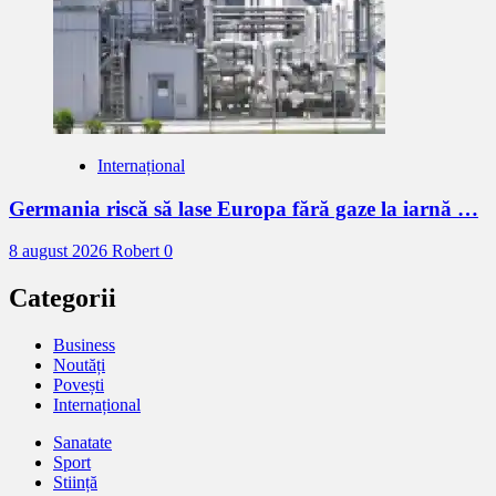
Internațional
Germania riscă să lase Europa fără gaze la iarnă …
8 august 2026
Robert
0
Categorii
Business
Noutăți
Povești
Internațional
Sanatate
Sport
Stiință