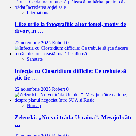
Internațional
Like-urile la fotografiile altor femei, motiv de
divorț în …
22 noiembrie 2025
Robert
0
Sanatate
Infecția cu Clostridium difficile: Ce trebuie să
știe fie …
22 noiembrie 2025
Robert
0
Noutăți
Zelenski: „Nu voi trăda Ucraina”. Mesajul cătr
…
22 noiembrie 2025
Robert
0