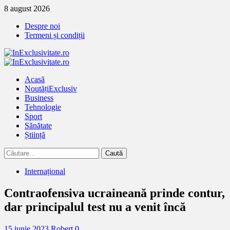
Treci
8 august 2026
la
Despre noi
continut
Termeni și condiții
Primary
Menu
Acasă
Noutăți
Exclusiv
Business
Tehnologie
Sport
Sănătate
Știință
Caută
după:
Internațional
Contraofensiva ucraineană prinde contur,
dar principalul test nu a venit încă
15 iunie 2023
Robert
0