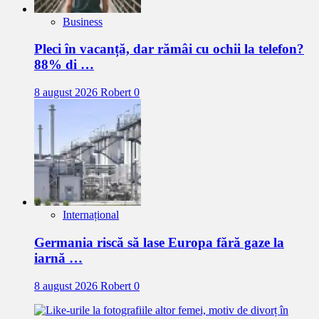
Business
Pleci în vacanță, dar rămâi cu ochii la telefon?
88% di …
8 august 2026
Robert
0
Internațional
Germania riscă să lase Europa fără gaze la
iarnă …
8 august 2026
Robert
0