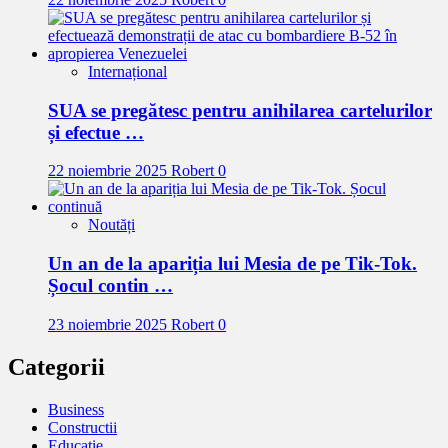
Internațional
SUA se pregătesc pentru anihilarea cartelurilor
și efectue …
22 noiembrie 2025
Robert
0
Noutăți
Un an de la apariția lui Mesia de pe Tik-Tok.
Șocul contin …
23 noiembrie 2025
Robert
0
Categorii
Business
Constructii
Educatie