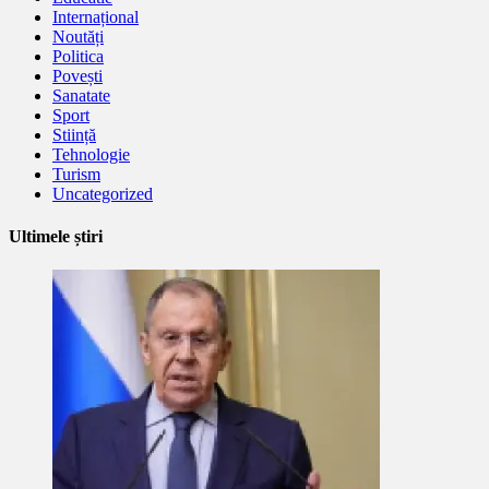
Internațional
Noutăți
Politica
Povești
Sanatate
Sport
Stiință
Tehnologie
Turism
Uncategorized
Ultimele știri