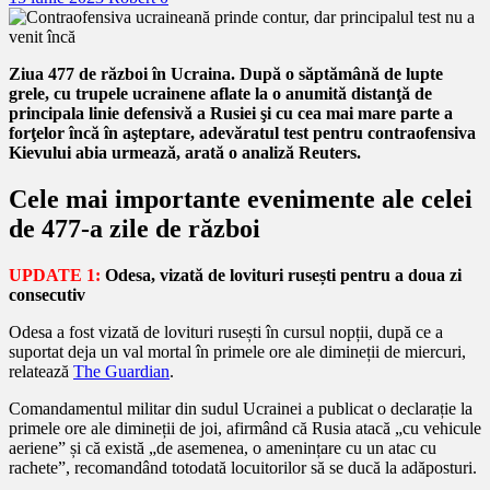
Ziua 477 de război în Ucraina. După o săptămână de lupte
grele, cu trupele ucrainene aflate la o anumită distanţă de
principala linie defensivă a Rusiei şi cu cea mai mare parte a
forţelor încă în aşteptare, adevăratul test pentru contraofensiva
Kievului abia urmează, arată o analiză Reuters.
Cele mai importante evenimente ale celei
de 477-a zile de război
UPDATE 1:
Odesa, vizată de lovituri rusești pentru a doua zi
consecutiv
Odesa a fost vizată de lovituri rusești în cursul nopții, după ce a
suportat deja un val mortal în primele ore ale dimineții de miercuri,
relatează
The Guardian
.
Comandamentul militar din sudul Ucrainei a publicat o declarație la
primele ore ale dimineții de joi, afirmând că Rusia atacă „cu vehicule
aeriene” și că există „de asemenea, o amenințare cu un atac cu
rachete”, recomandând totodată locuitorilor să se ducă la adăposturi.