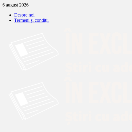
Treci
6 august 2026
la
Despre noi
continut
Termeni și condiții
Primary
Menu