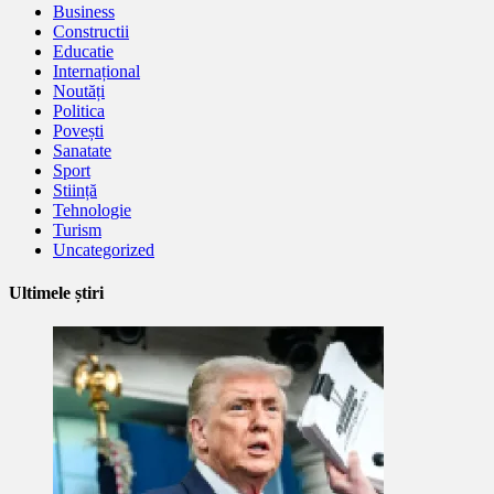
Business
Constructii
Educatie
Internațional
Noutăți
Politica
Povești
Sanatate
Sport
Stiință
Tehnologie
Turism
Uncategorized
Ultimele știri