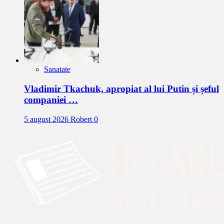
Sanatate
Vladimir Tkachuk, apropiat al lui Putin și șeful
companiei …
5 august 2026
Robert
0