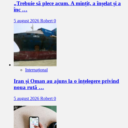
„Trebuie să plece acum. A mințit, a înșelat și a
înc …
5 august 2026
Robert
0
Internațional
Iran și Oman au ajuns la o înțelegere privind
noua rută …
5 august 2026
Robert
0