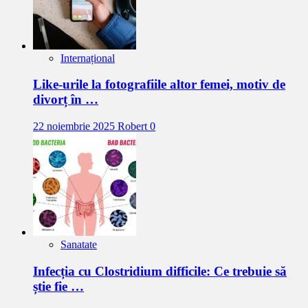
Internațional
Like-urile la fotografiile altor femei, motiv de
divorț în …
22 noiembrie 2025
Robert
0
Sanatate
Infecția cu Clostridium difficile: Ce trebuie să
știe fie …