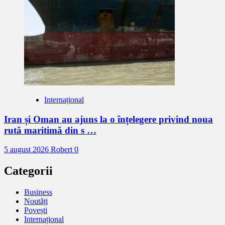
Internațional
Iran și Oman au ajuns la o înțelegere privind noua
rută maritimă din s …
5 august 2026
Robert
0
Categorii
Business
Noutăți
Povești
Internațional