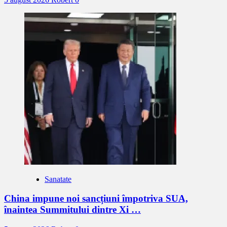
Sanatate
China impune noi sancțiuni împotriva SUA,
înaintea Summitului dintre Xi …