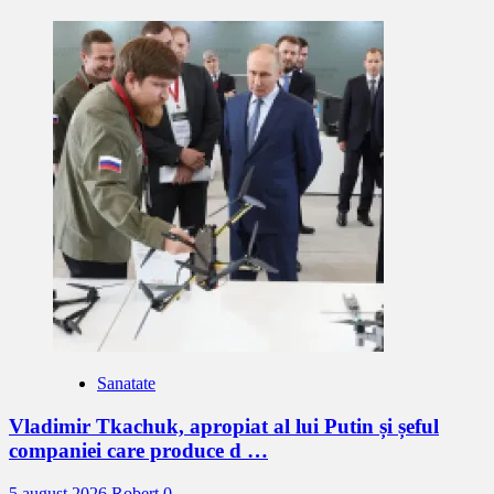
Sanatate
Vladimir Tkachuk, apropiat al lui Putin și șeful
companiei care produce d …
5 august 2026
Robert
0