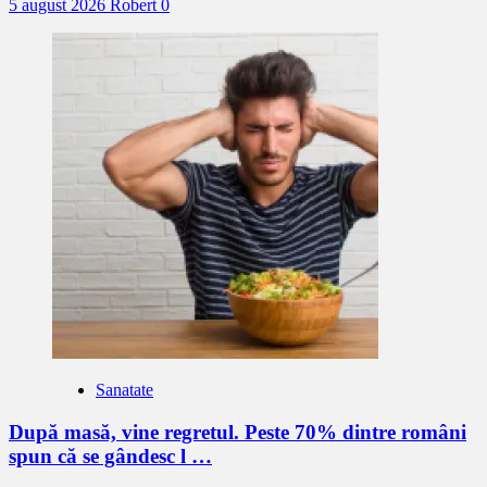
5 august 2026
Robert
0
Sanatate
După masă, vine regretul. Peste 70% dintre români
spun că se gândesc l …