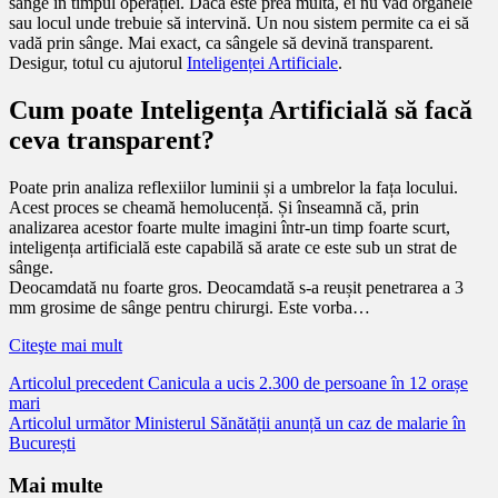
sânge în timpul operației. Dacă este prea multă, ei nu văd organele
sau locul unde trebuie să intervină. Un nou sistem permite ca ei să
vadă prin sânge. Mai exact, ca sângele să devină transparent.
Desigur, totul cu ajutorul
Inteligenței Artificiale
.
Cum poate Inteligența Artificială să facă
ceva transparent?
Poate prin analiza reflexiilor luminii și a umbrelor la fața locului.
Acest proces se cheamă hemolucență. Și înseamnă că, prin
analizarea acestor foarte multe imagini într-un timp foarte scurt,
inteligența artificială este capabilă să arate ce este sub un strat de
sânge.
Deocamdată nu foarte gros. Deocamdată s-a reușit penetrarea a 3
mm grosime de sânge pentru chirurgi. Este vorba…
Citeşte mai mult
Citește
Articolul precedent
Canicula a ucis 2.300 de persoane în 12 orașe
mari
mai
Articolul următor
Ministerul Sănătății anunță un caz de malarie în
mult
București
Mai multe