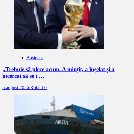
Business
„Trebuie să plece acum. A mințit, a înșelat și a
încercat să se î …
5 august 2026
Robert
0