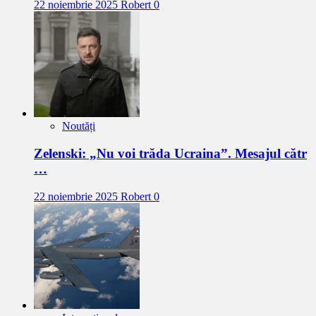
22 noiembrie 2025
Robert
0
Noutăți
Zelenski: „Nu voi trăda Ucraina”. Mesajul cătr
…
22 noiembrie 2025
Robert
0