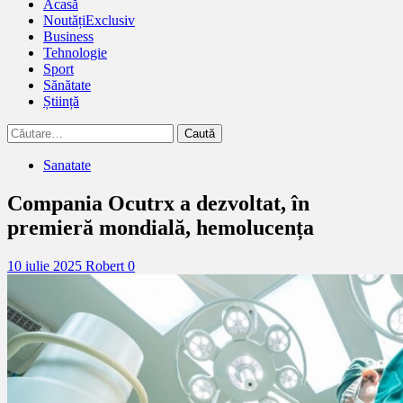
Acasă
Noutăți
Exclusiv
Business
Tehnologie
Sport
Sănătate
Știință
Caută
după:
Sanatate
Compania Ocutrx a dezvoltat, în
premieră mondială, hemolucența
10 iulie 2025
Robert
0