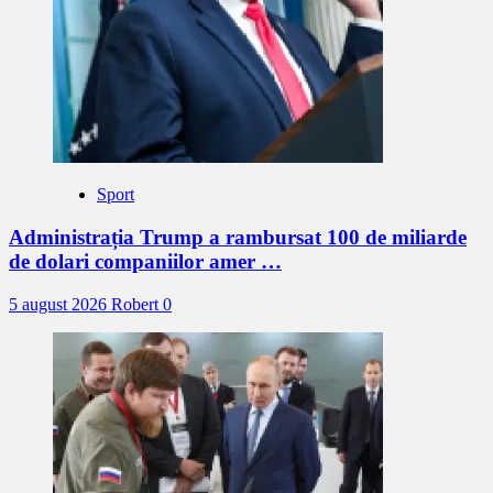
Sport
Administrația Trump a rambursat 100 de miliarde
de dolari companiilor amer …
5 august 2026
Robert
0