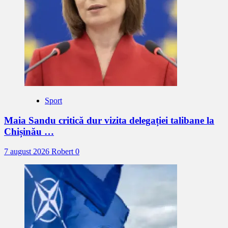
Sport
Maia Sandu critică dur vizita delegației talibane la
Chișinău …
7 august 2026
Robert
0