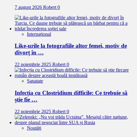
7 august 2026
Robert
0
Internațional
Like-urile la fotografiile altor femei, motiv de
divorț în …
22 noiembrie 2025
Robert
0
Sanatate
Infecția cu Clostridium difficile: Ce trebuie să
știe fie …
22 noiembrie 2025
Robert
0
Noutăți