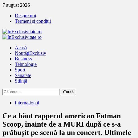
Treci
7 august 2026
la
Despre noi
continut
Termeni și condiții
Primary
Menu
Acasă
Noutăți
Exclusiv
Business
Tehnologie
Sport
Sănătate
Știință
Caută
după:
Internațional
Ce a băut rapperul american Fatman
Scoop, înainte de a MURI după ce s-a
prăbușit pe scenă la un concert. Ultimele