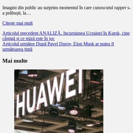
Imagini din public au surprins momentul în care cunoscutul rapper s-
a prăbușit, la…
Citeşte mai mult
Citește
Articolul precedent
ANALIZĂ. Incursiunea Ucrainei în Kursk, cine
câștigă și ce miză este în joc
mai
Articolul următor
După Pavel Durov, Elon Musk ar putea fi
mult
următoarea țintă
Mai multe