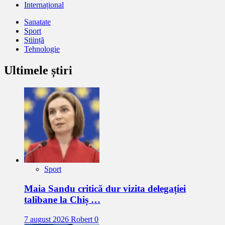
Internațional
Sanatate
Sport
Stiință
Tehnologie
Ultimele știri
Sport
Maia Sandu critică dur vizita delegației
talibane la Chiș …
7 august 2026
Robert
0