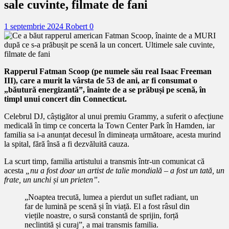
sale cuvinte, filmate de fani
1 septembrie 2024
Robert
0
Rapperul Fatman Scoop (pe numele său real Isaac Freeman
III), care a murit la vârsta de 53 de ani, ar fi consumat o
„băutură energizantă”, înainte de a se prăbuși pe scenă, în
timpl unui concert din Connecticut.
Celebrul DJ, câștigător al unui premiu Grammy, a suferit o afecțiune
medicală în timp ce concerta la Town Center Park în Hamden, iar
familia sa i-a anunțat decesul în dimineața următoare, acesta murind
la spital, fără însă a fi dezvăluită cauza.
La scurt timp, familia artistului a transmis într-un comunicat că
acesta
„nu a fost doar un artist de talie mondială – a fost un tată, un
frate, un unchi și un prieten”
.
„Noaptea trecută, lumea a pierdut un suflet radiant, un
far de lumină pe scenă și în viață. El a fost râsul din
viețile noastre, o sursă constantă de sprijin, forță
neclintită și curaj”, a mai transmis familia.