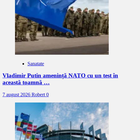
Sanatate
Vladimir Putin amenință NATO cu un test în
această toamnă …
7 august 2026
Robert
0