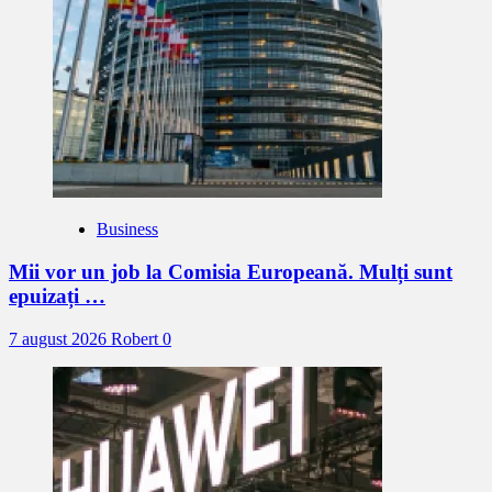
Business
Mii vor un job la Comisia Europeană. Mulți sunt
epuizați …
7 august 2026
Robert
0