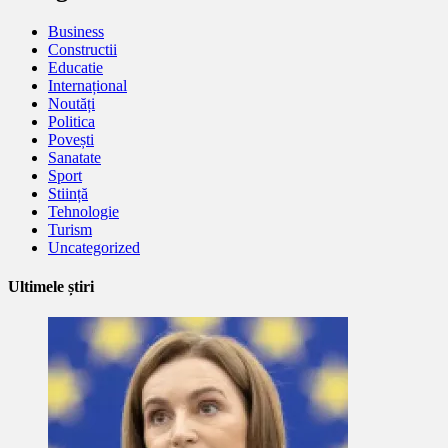
Business
Constructii
Educatie
Internațional
Noutăți
Politica
Povești
Sanatate
Sport
Stiință
Tehnologie
Turism
Uncategorized
Ultimele știri