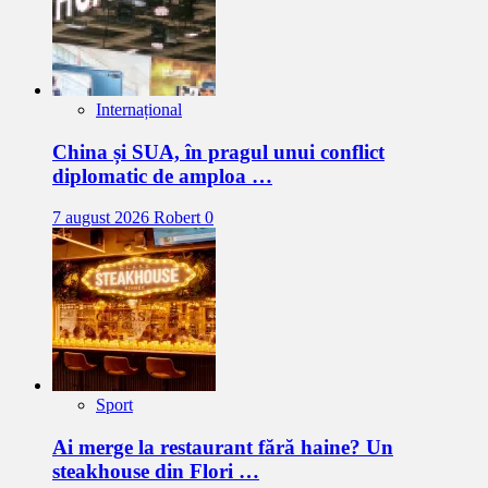
Internațional
China și SUA, în pragul unui conflict
diplomatic de amploa …
7 august 2026
Robert
0
Sport
Ai merge la restaurant fără haine? Un
steakhouse din Flori …