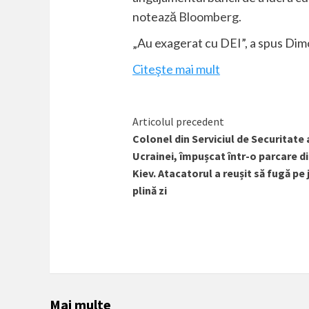
notează
Bloomberg
.
„Au exagerat cu DEI”, a spus Dimon
Citeşte mai mult
Citește
Articolul precedent
Colonel din Serviciul de Securitate 
mai
Ucrainei, împușcat într-o parcare d
mult
Kiev. Atacatorul a reușit să fugă pe j
plină zi
Mai multe