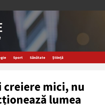
ogie
Sport
Sănătate
Știință
 creiere mici, nu
cționează lumea