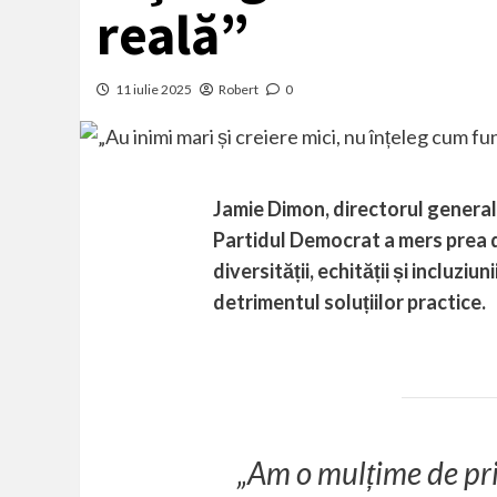
reală”
11 iulie 2025
Robert
0
Jamie Dimon, directorul general
Partidul Democrat a mers prea 
diversității, echității și incluziu
detrimentul soluțiilor practice.
„Am o mulțime de pri