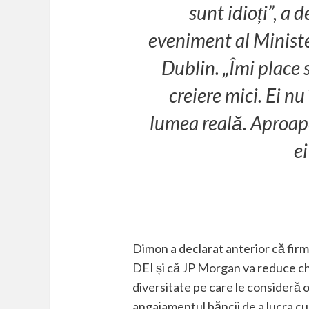
sunt idioți”, a 
eveniment al Ministe
Dublin. „Îmi place 
creiere mici. Ei n
lumea reală. Aproape
ei
Dimon a declarat anterior că fi
DEI și că JP Morgan va reduce che
diversitate pe care le consideră o 
angajamentul băncii de a lucra cu