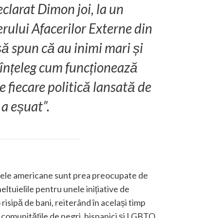
declarat Dimon joi, la un
rului Afacerilor Externe din
să spun că au inimi mari și
u înțeleg cum funcționează
 fiecare politică lansată de
 a eșuat”.
rmele americane sunt prea preocupate de
ltuielile pentru unele inițiative de
risipă de bani, reiterând în același timp
 comunitățile de negri, hispanici și LGBTQ,