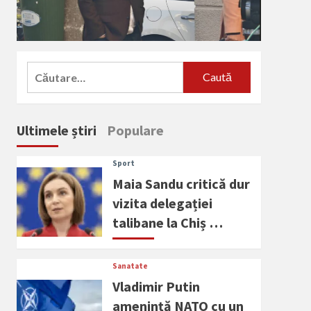
Caută
după:
Ultimele știri
Populare
Sport
Maia Sandu critică dur
vizita delegației
talibane la Chiș …
Sanatate
Vladimir Putin
amenință NATO cu un