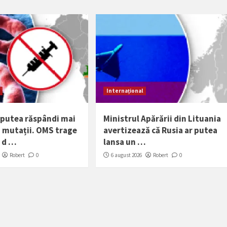
Internațional
r putea răspândi mai
Ministrul Apărării din Lituania
a mutații. OMS trage
avertizează că Rusia ar putea
 d …
lansa un …
Robert
0
6 august 2026
Robert
0