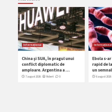
Internațional
Internațional
China și SUA, în pragul unui
Ebola s-a
conflict diplomatic de
rapid de l
amploare. Argentina a …
un semnal
7 august 2026
Robert
0
6 august 2026