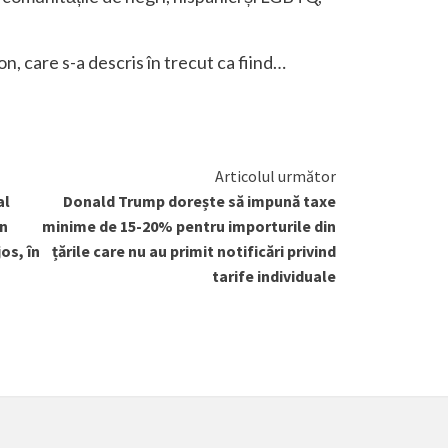
, care s-a descris în trecut ca fiind…
Articolul următor
al
Donald Trump dorește să impună taxe
in
minime de 15-20% pentru importurile din
os, în
țările care nu au primit notificări privind
tarife individuale