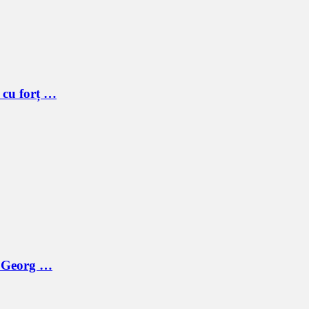
 cu forț …
ă Georg …