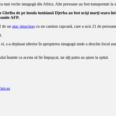
a Ghriba de pe insula tunisiană Djerba au fost ucişi marţi seara înt
ansmite AFP.
02 de un
atac sinucigaş
cu un camion capcană, care a ucis 21 de persoan
t.
 ei, s-a deplasat ulterior în apropierea sinagogii unde a deschis focul asup
lui înainte ca acesta să fie împuşcat, iar alţi patru au ajuns la spital.
atican