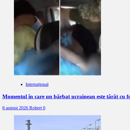
Internațional
Momentul în care un bărbat ucrainean este târât cu 
8 august 2026
Robert
0