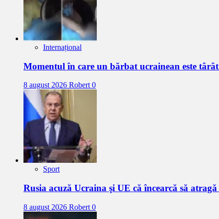
Internațional
Momentul în care un bărbat ucrainean este târât
8 august 2026
Robert
0
Sport
Rusia acuză Ucraina şi UE că încearcă să atrag
8 august 2026
Robert
0