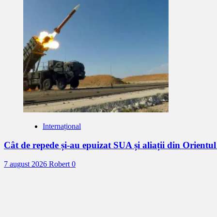
Internațional
Cât de repede și-au epuizat SUA și aliații din Orientu
7 august 2026
Robert
0