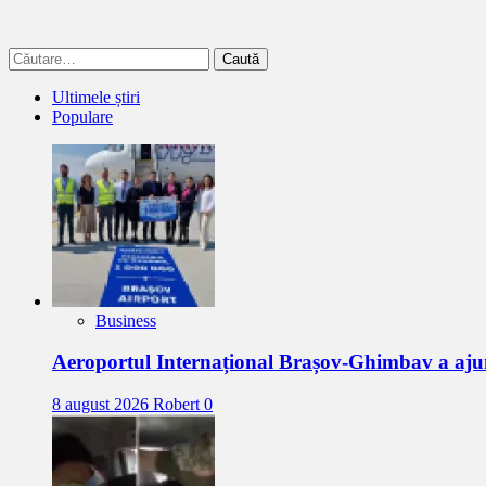
Caută
după:
Ultimele știri
Populare
Business
Aeroportul Internațional Brașov-Ghimbav a ajun
8 august 2026
Robert
0