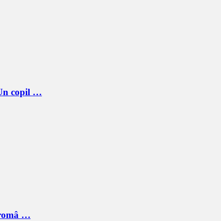
 Un copil …
n româ …