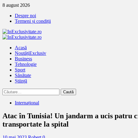
Treci
8 august 2026
la
Despre noi
continut
Termeni și condiții
Primary
Menu
Acasă
Noutăți
Exclusiv
Business
Tehnologie
Sport
Sănătate
Știință
Caută
după:
Internațional
Atac în Tunisia! Un jandarm a ucis patru cr
transportate la spital
10 mai 2023
Robert
0