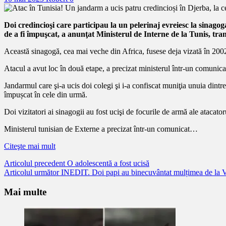
Doi credincioşi care participau la un pelerinaj evreiesc la sinagog
de a fi împuşcat, a anunţat Ministerul de Interne de la Tunis, tr
Această sinagogă, cea mai veche din Africa, fusese deja vizată în 20
Atacul a avut loc în două etape, a precizat ministerul într-un comunica
Jandarmul care şi-a ucis doi colegi şi i-a confiscat muniţia unuia dintre
împușcat în cele din urmă.
Doi vizitatori ai sinagogii au fost ucişi de focurile de armă ale atacatoru
Ministerul tunisian de Externe a precizat într-un comunicat…
Citeşte mai mult
Citește
Articolul precedent
O adolescentă a fost ucisă
Articolul următor
INEDIT. Doi papi au binecuvântat mulțimea de la V
mai
mult
Mai multe