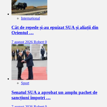
Internațional
Cât de repede și-au epuizat SUA și aliații din
Orientul …
7 august 2026
Robert
0
Sport
Senatul SUA a aprobat un amplu pachet de
sancțiuni împotri …
7 august 2026
Robert
0