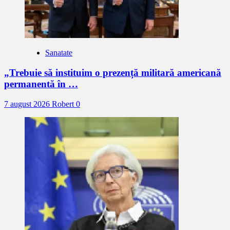
Sanatate
„Trebuie să instituim o prezență militară americană
permanentă în …
7 august 2026
Robert
0