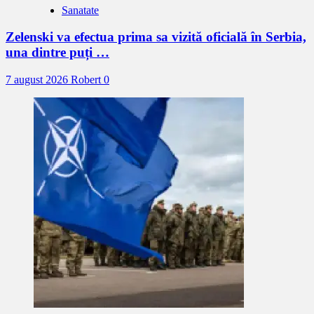
Sanatate
Zelenski va efectua prima sa vizită oficială în Serbia,
una dintre puți …
7 august 2026
Robert
0