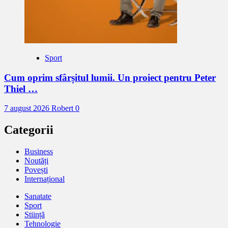
Sport
Cum oprim sfârșitul lumii. Un proiect pentru Peter
Thiel …
7 august 2026
Robert
0
Categorii
Business
Noutăți
Povești
Internațional
Sanatate
Sport
Stiință
Tehnologie