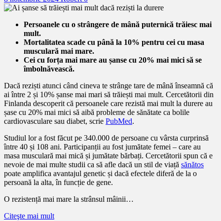
Persoanele cu o strângere de mână puternică trăiesc mai
mult.
Mortalitatea scade cu până la 10% pentru cei cu masa
musculară mai mare.
Cei cu forța mai mare au șanse cu 20% mai mici să se
îmbolnăvească.
Dacă reziști atunci când cineva te strânge tare de mână înseamnă că
ai între 2 și 10% șanse mai mari să trăiești mai mult. Cercetătorii din
Finlanda descoperit că persoanele care rezistă mai mult la durere au
șase cu 20% mai mici să aibă probleme de sănătate ca bolile
cardiovasculare sau diabet, scrie
PubMed
.
Studiul lor a fost făcut pe 340.000 de persoane cu vârsta curprinsă
între 40 și 108 ani. Participanții au fost jumătate femei – care au
masa musculară mai mică și jumătate bărbați. Cercetătorii spun că e
nevoie de mai multe studii ca să afle dacă un stil de viață
sănătos
poate amplifica avantajul genetic și dacă efectele diferă de la o
persoană la alta, în funcție de gene.
O rezistență mai mare la strânsul mâinii…
Citeşte mai mult