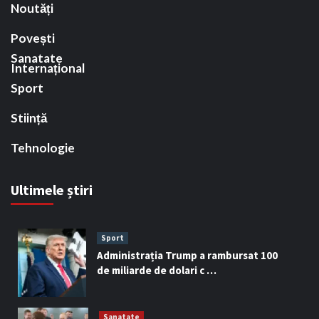
Noutăți
Povești
Sanatate
Internațional
Sport
Stiință
Tehnologie
Ultimele știri
Sport
Administrația Trump a rambursat 100
de miliarde de dolari c …
Sanatate