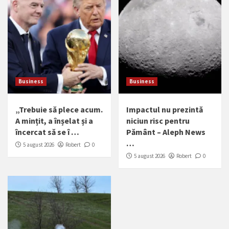
Business
Business
„Trebuie să plece acum.
Impactul nu prezintă
A mințit, a înșelat și a
niciun risc pentru
încercat să se î …
Pământ – Aleph News
…
5 august 2026
Robert
0
5 august 2026
Robert
0