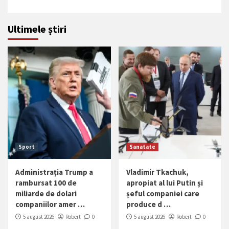
Ultimele știri
Sport
Sanatate
Administrația Trump a
Vladimir Tkachuk,
rambursat 100 de
apropiat al lui Putin și
miliarde de dolari
șeful companiei care
companiilor amer …
produce d …
5 august 2026
Robert
0
5 august 2026
Robert
0