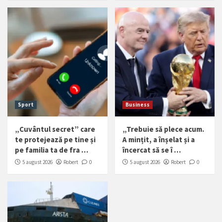
Sport
Business
„Cuvântul secret” care
„Trebuie să plece acum.
te protejează pe tine și
A mințit, a înșelat și a
pe familia ta de fra …
încercat să se î …
5 august 2026
Robert
0
5 august 2026
Robert
0