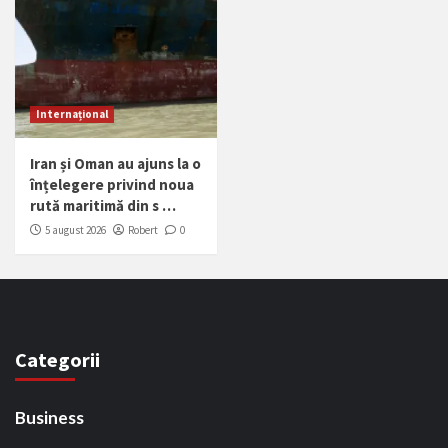
Internațional
Iran și Oman au ajuns la o
înțelegere privind noua
rută maritimă din s …
5 august 2026
Robert
0
Categorii
Business