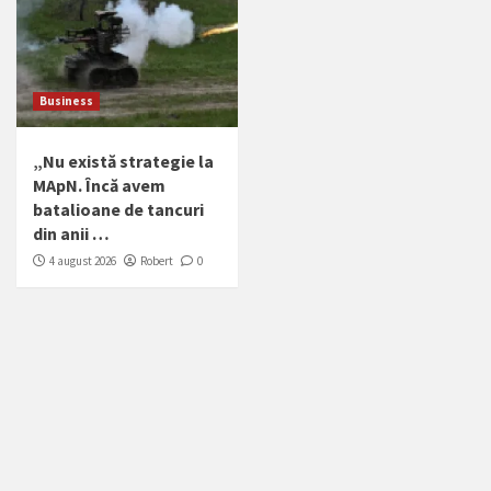
Business
„Nu există strategie la
MApN. Încă avem
batalioane de tancuri
din anii …
4 august 2026
Robert
0