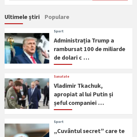
Ultimele știri
Populare
Sport
Administrația Trump a
rambursat 100 de miliarde
de dolari c …
Sanatate
Vladimir Tkachuk,
apropiat al lui Putin și
șeful companiei …
Sport
„Cuvântul secret” care te