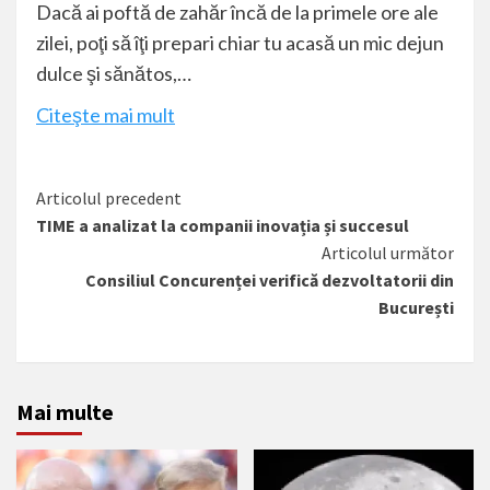
Dacă ai poftă de zahăr încă de la primele ore ale
zilei, poţi să îţi prepari chiar tu acasă un mic dejun
dulce şi sănătos,…
Citeşte mai mult
Citește
Articolul precedent
TIME a analizat la companii inovația și succesul
mai
Articolul următor
mult
Consiliul Concurenței verifică dezvoltatorii din
București
Mai multe