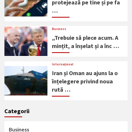
protejează pe tine și pe fa
…
Business
„Trebuie să plece acum. A
mințit, a înșelat și a înc …
Internațional
Iran și Oman au ajuns la o
înțelegere privind noua
rută …
Categorii
Business