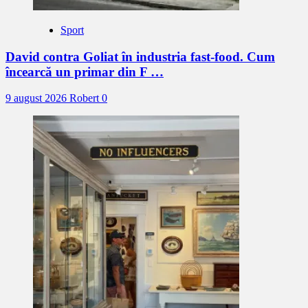
Sport
David contra Goliat în industria fast-food. Cum
încearcă un primar din F …
9 august 2026
Robert
0