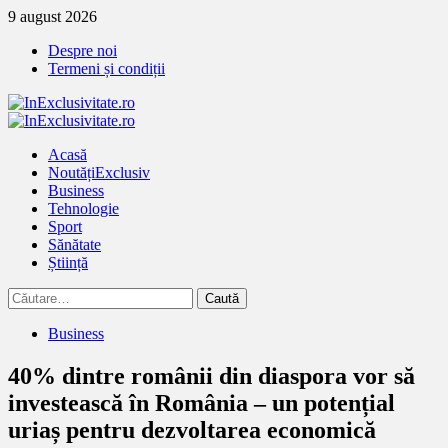
Treci
9 august 2026
la
Despre noi
continut
Termeni și condiții
Primary
Menu
Acasă
Noutăți
Exclusiv
Business
Tehnologie
Sport
Sănătate
Știință
Caută
după:
Business
40% dintre românii din diaspora vor să
investească în România – un potențial
uriaș pentru dezvoltarea economică