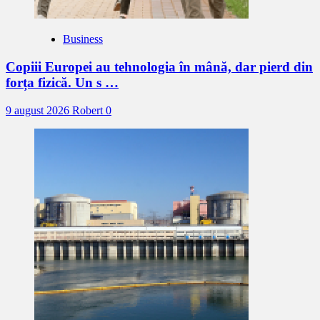
Business
Copiii Europei au tehnologia în mână, dar pierd din
forța fizică. Un s …
9 august 2026
Robert
0