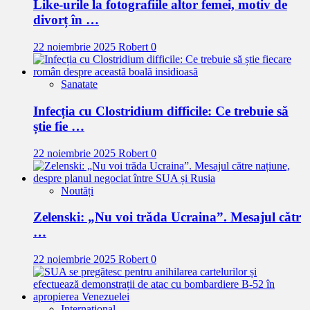
Like-urile la fotografiile altor femei, motiv de
divorț în …
22 noiembrie 2025
Robert
0
Sanatate
Infecția cu Clostridium difficile: Ce trebuie să
știe fie …
22 noiembrie 2025
Robert
0
Noutăți
Zelenski: „Nu voi trăda Ucraina”. Mesajul cătr
…
22 noiembrie 2025
Robert
0
Internațional