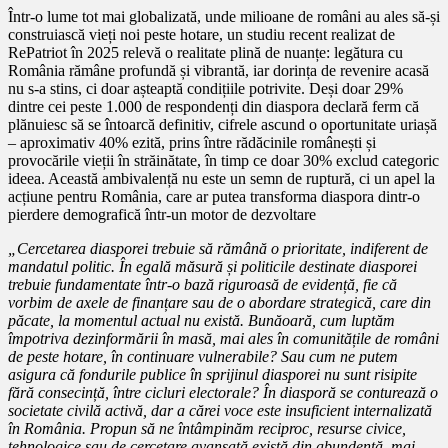
Într-o lume tot mai globalizată, unde milioane de români au ales să-și
construiască vieți noi peste hotare, un studiu recent realizat de
RePatriot în 2025 relevă o realitate plină de nuanțe: legătura cu
România rămâne profundă și vibrantă, iar dorința de revenire acasă
nu s-a stins, ci doar așteaptă condițiile potrivite. Deși doar 29%
dintre cei peste 1.000 de respondenți din diaspora declară ferm că
plănuiesc să se întoarcă definitiv, cifrele ascund o oportunitate uriașă
– aproximativ 40% ezită, prins între rădăcinile românești și
provocările vieții în străinătate, în timp ce doar 30% exclud categoric
ideea. Această ambivalență nu este un semn de ruptură, ci un apel la
acțiune pentru România, care ar putea transforma diaspora dintr-o
pierdere demografică într-un motor de dezvoltare
„Cercetarea diasporei trebuie să rămână o prioritate, indiferent de
mandatul politic. În egală măsură și politicile destinate diasporei
trebuie fundamentate într-o bază riguroasă de evidență, fie că
vorbim de axele de finanțare sau de o abordare strategică, care din
păcate, la momentul actual nu există. Bunăoară, cum luptăm
împotriva dezinformării în masă, mai ales în comunitățile de români
de peste hotare, în continuare vulnerabile? Sau cum ne putem
asigura că fondurile publice în sprijinul diasporei nu sunt risipite
fără consecință, între cicluri electorale? În diasporă se conturează o
societate civilă activă, dar a cărei voce este insuficient internalizată
în România. Propun să ne întâmpinăm reciproc, resurse civice,
tehnologice sau de cercetare avansată există din abundență, mai