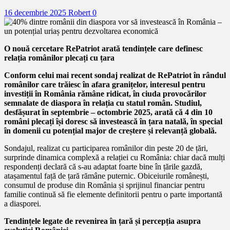
16 decembrie 2025
Robert
0
O nouă cercetare RePatriot arată tendințele care definesc
relația românilor plecați cu țara
Conform celui mai recent sondaj realizat de RePatriot în rândul
românilor care trăiesc în afara granițelor, interesul pentru
investiții în România rămâne ridicat, în ciuda provocărilor
semnalate de diaspora în relația cu statul român. Studiul,
desfășurat în septembrie – octombrie 2025, arată că 4 din 10
români plecați își doresc să investească în țara natală, în special
în domenii cu potențial major de creștere și relevanță globală.
Sondajul, realizat cu participarea românilor din peste 20 de țări,
surprinde dinamica complexă a relației cu România: chiar dacă mulți
respondenți declară că s-au adaptat foarte bine în țările gazdă,
atașamentul față de țară rămâne puternic. Obiceiurile românești,
consumul de produse din România și sprijinul financiar pentru
familie continuă să fie elemente definitorii pentru o parte importantă
a diasporei.
Tendințele legate de revenirea în țară și percepția asupra