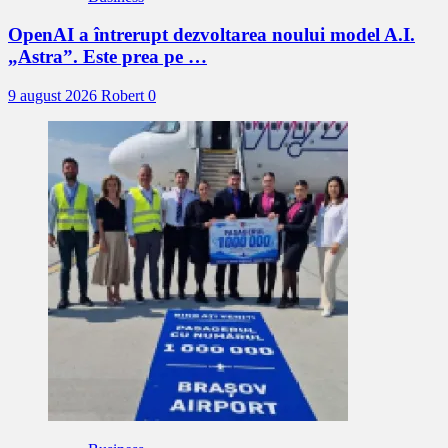
OpenAI a întrerupt dezvoltarea noului model A.I.
„Astra”. Este prea pe …
9 august 2026
Robert
0