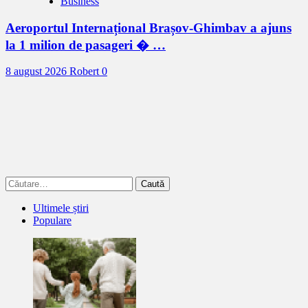
Business
Aeroportul Internațional Brașov-Ghimbav a ajuns
la 1 milion de pasageri � …
8 august 2026
Robert
0
Caută
după:
Ultimele știri
Populare