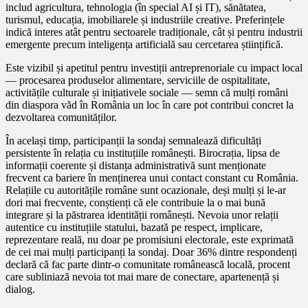
includ agricultura, tehnologia (în special AI și IT), sănătatea,
turismul, educația, imobiliarele și industriile creative. Preferințele
indică interes atât pentru sectoarele tradiționale, cât și pentru industrii
emergente precum inteligența artificială sau cercetarea științifică.
Este vizibil și apetitul pentru investiții antreprenoriale cu impact local
— procesarea produselor alimentare, serviciile de ospitalitate,
activitățile culturale și inițiativele sociale — semn că mulți români
din diaspora văd în România un loc în care pot contribui concret la
dezvoltarea comunităților.
În același timp, participanții la sondaj semnalează dificultăți
persistente în relația cu instituțiile românești. Birocrația, lipsa de
informații coerente și distanța administrativă sunt menționate
frecvent ca bariere în menținerea unui contact constant cu România.
Relațiile cu autoritățile române sunt ocazionale, deși mulți și le-ar
dori mai frecvente, conștienți că ele contribuie la o mai bună
integrare și la păstrarea identității românești. Nevoia unor relații
autentice cu instituțiile statului, bazată pe respect, implicare,
reprezentare reală, nu doar pe promisiuni electorale, este exprimată
de cei mai mulți participanți la sondaj. Doar 36% dintre respondenți
declară că fac parte dintr-o comunitate românească locală, procent
care subliniază nevoia tot mai mare de conectare, apartenență și
dialog.