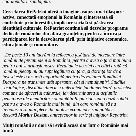
coordonatorii sondajului.
Cercetarea RePatriot oferă o imagine asupra unei diaspore
active, conectată emoțional la România și interesată să
contribuie prin investiții, implicare socială și păstrarea
identității culturale. RePatriot continuă să dezvolte programe
dedicate românilor din afara granițelor, pentru a încuraja
participarea lor la dezvoltarea țării, prin inițiative economice,
educaționale și comunitare.
„De peste 10 ani lucrăm la refacerea țesăturii de încredere între
românii de pretutindeni și România, pentru a avea o țară mai bună
pentru noi și urmașii noștri. Rezultatele acestei cercetări arată că
românii plecați nu au rupt legătura cu țara, și dorința lor de a
investi este o resursă importantă pentru dezvoltarea României.
Diaspora ne transmite atât speranțe, cât și nemulțumiri. Studiile
sociologice, discuțiile directe, conferințele fundamentează proiectele
comune de afaceri și culturale, iar determinarea și acțiunile
generoase ale membrilor comunității Repatriot sunt o bază solidă
pentru a avea o Românie mai bună, din care românii să nu
trebuiască să mai plece din motive economice sau politice.”,
declară
Marius Bostan
, antreprenor în serie și inițiator Repatriot.
Mulți românii ar dori să revină acasă dar într-o Românie mai
bună