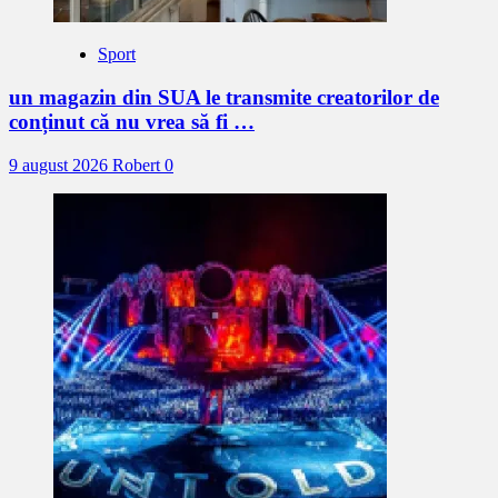
Sport
un magazin din SUA le transmite creatorilor de
conținut că nu vrea să fi …
9 august 2026
Robert
0