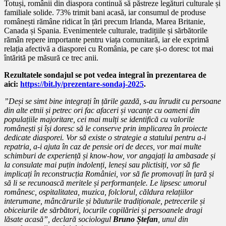
Totuși, românii din diaspora continuă să păstreze legături culturale și
familiale solide. 73% trimit bani acasă, iar consumul de produse
românești rămâne ridicat în țări precum Irlanda, Marea Britanie,
Canada și Spania. Evenimentele culturale, tradițiile și sărbătorile
rămân repere importante pentru viața comunitară, iar ele exprimă
relația afectivă a diasporei cu România, pe care și-o doresc tot mai
întărită pe măsură ce trec anii.
Rezultatele sondajul se pot vedea integral în prezentarea de
aici:
https://bit.ly/prezentare-sondaj-2025
.
”Deși se simt bine integrați în țările gazdă, s-au înrudit cu persoane
din alte etnii și petrec ori fac afaceri și vacanțe cu oameni din
populațiile majoritare, cei mai mulți se identifică cu valorile
românești și își doresc să le conserve prin implicarea în proiecte
dedicate diasporei. Vor să existe o strategie a statului pentru a-i
repatria, a-i ajuta în caz de pensie ori de deces, vor mai multe
schimburi de experiență și know-how, vor angajați la ambasade și
la consulate mai puțin indolenți, leneși sau plictisiți, vor să fie
implicați în reconstrucția României, vor să fie promovați în țară și
să li se recunoască meritele și performanțele. Le lipsesc umorul
românesc, ospitalitatea, muzica, folclorul, căldura relațiilor
interumane, mâncărurile și băuturile tradiționale, petrecerile și
obiceiurile de sărbători, locurile copilăriei și persoanele dragi
lăsate acasă”, declară sociologul
Bruno Ștefan
, unul din