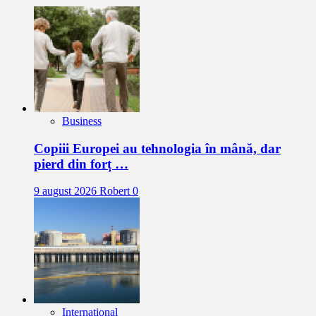
Business
Copiii Europei au tehnologia în mână, dar
pierd din forț …
9 august 2026
Robert
0
Internațional