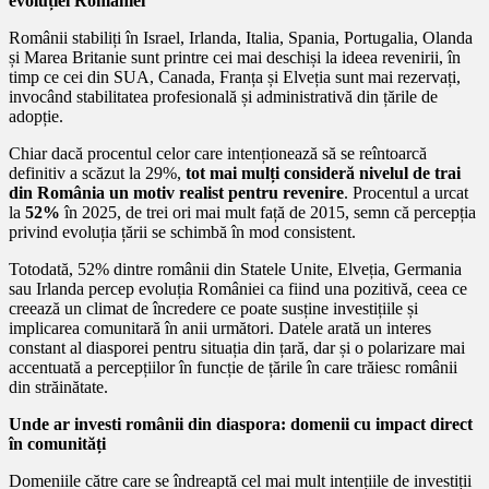
evoluției României
Românii stabiliți în Israel, Irlanda, Italia, Spania, Portugalia, Olanda
și Marea Britanie sunt printre cei mai deschiși la ideea revenirii, în
timp ce cei din SUA, Canada, Franța și Elveția sunt mai rezervați,
invocând stabilitatea profesională și administrativă din țările de
adopție.
Chiar dacă procentul celor care intenționează să se reîntoarcă
definitiv a scăzut la 29%,
tot mai mulți consideră nivelul de trai
din România un motiv realist pentru revenire
. Procentul a urcat
la
52%
în 2025, de trei ori mai mult față de 2015, semn că percepția
privind evoluția țării se schimbă în mod consistent.
Totodată, 52% dintre românii din Statele Unite, Elveția, Germania
sau Irlanda percep evoluția României ca fiind una pozitivă, ceea ce
creează un climat de încredere ce poate susține investițiile și
implicarea comunitară în anii următori. Datele arată un interes
constant al diasporei pentru situația din țară, dar și o polarizare mai
accentuată a percepțiilor în funcție de țările în care trăiesc românii
din străinătate.
Unde ar investi românii din diaspora: domenii cu impact direct
în comunități
Domeniile către care se îndreaptă cel mai mult intențiile de investiții