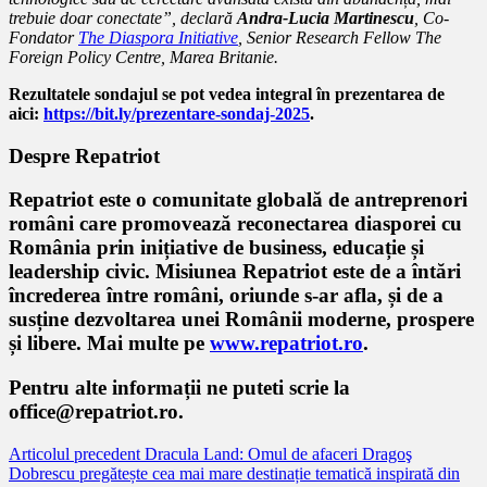
trebuie doar conectate”, declară
Andra-Lucia Martinescu
, Co-
Fondator
The Diaspora Initiative
, Senior Research Fellow The
Foreign Policy Centre, Marea Britanie.
Rezultatele sondajul se pot vedea integral în prezentarea de
aici:
https://bit.ly/prezentare-sondaj-2025
.
Despre Repatriot
Repatriot este o comunitate globală de antreprenori
români care promovează reconectarea diasporei cu
România prin inițiative de business, educație și
leadership civic. Misiunea Repatriot este de a întări
încrederea între români, oriunde s-ar afla, și de a
susține dezvoltarea unei Românii moderne, prospere
și libere. Mai multe pe
www.repatriot.ro
.
Pentru alte informații ne puteti scrie la
office@repatriot.ro.
Citește
Articolul precedent
Dracula Land: Omul de afaceri Dragoş
Dobrescu pregătește cea mai mare destinație tematică inspirată din
mai