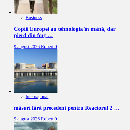
Business
Copiii Europei au tehnologia în mână, dar
pierd din forț …
9 august 2026
Robert
0
Internațional
măsuri fără precedent pentru Reactorul 2 …
9 august 2026
Robert
0