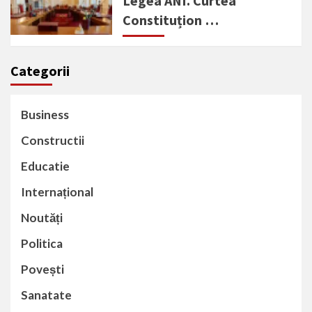
Legea ANI. Curtea
Constituțion …
Categorii
Business
Constructii
Educatie
Internațional
Noutăți
Politica
Povești
Sanatate