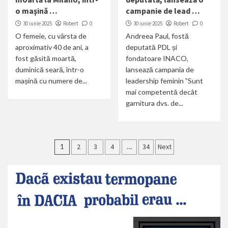
o maşină …
campanie de lead …
30 iunie 2025
Robert
0
30 iunie 2025
Robert
0
O femeie, cu vârsta de
Andreea Paul, fostă
aproximativ 40 de ani, a
deputată PDL și
fost găsită moartă,
fondatoare INACO,
duminică seară, într-o
lansează campania de
mașină cu numere de...
leadership feminin ”Sunt
mai competentă decât
garnitura dvs. de...
Paginație
1
2
3
4
…
34
Next
articole