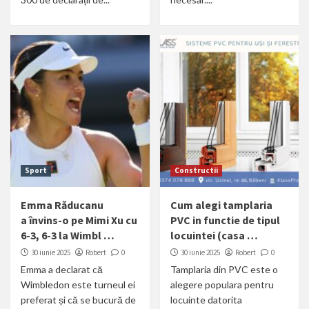
Sport
Constructii
Emma Răducanu
Cum alegi tamplaria
a învins-o pe Mimi Xu cu
PVC in functie de tipul
6-3, 6-3 la Wimbl …
locuintei (casa …
30 iunie 2025
Robert
0
30 iunie 2025
Robert
0
Emma a declarat că
Tamplaria din PVC este o
Wimbledon este turneul ei
alegere populara pentru
preferat și că se bucură de
locuinte datorita