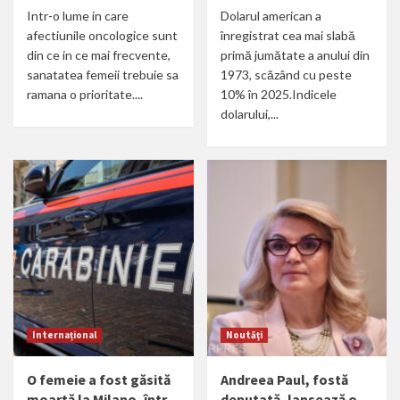
Intr-o lume in care
Dolarul american a
afectiunile oncologice sunt
înregistrat cea mai slabă
din ce in ce mai frecvente,
primă jumătate a anului din
sanatatea femeii trebuie sa
1973, scăzând cu peste
ramana o prioritate....
10% în 2025.Indicele
dolarului,...
Internațional
Noutăți
O femeie a fost găsită
Andreea Paul, fostă
moartă la Milano, într-
deputată, lansează o