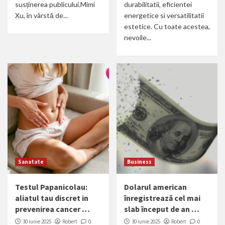
susținerea publicului.Mimi
durabilitatii, eficientei
Xu, în vârstă de...
energetice si versatilitatii
estetice. Cu toate acestea,
nevoile...
Sanatate
Business
Testul Papanicolau:
Dolarul american
aliatul tau discret in
înregistrează cel mai
prevenirea cancer …
slab început de an …
30 iunie 2025
Robert
0
30 iunie 2025
Robert
0