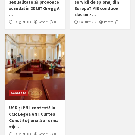
sexualitate să provoace
servicii de spionaj din
scandal în 2026? Gregg A
Europa? MI6 conduce
…
clasame …
6 august 2026
Robert
0
6 august 2026
Robert
0
Sanatate
USR și PNL contestă la
CCR Legea ANI. Curtea
Constituțională ar urma
s� …
6 august 2026
Robert
0