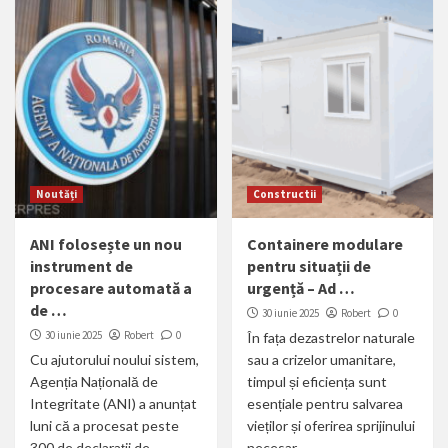
Noutăți
Constructii
ANI folosește un nou
Containere modulare
instrument de
pentru situații de
procesare automată a
urgență – Ad …
de …
30 iunie 2025
Robert
0
30 iunie 2025
Robert
0
În fața dezastrelor naturale
Cu ajutorului noului sistem,
sau a crizelor umanitare,
Agenția Națională de
timpul și eficiența sunt
Integritate (ANI) a anunțat
esențiale pentru salvarea
luni că a procesat peste
vieților și oferirea sprijinului
300 de declarații de...
necesar....