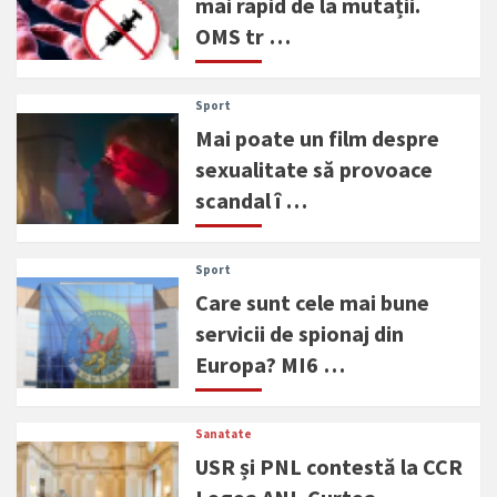
mai rapid de la mutații.
OMS tr …
Sport
Mai poate un film despre
sexualitate să provoace
scandal î …
Sport
Care sunt cele mai bune
servicii de spionaj din
Europa? MI6 …
Sanatate
USR și PNL contestă la CCR