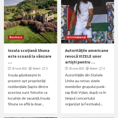
Business
Internațional
Insula scoțiană Shuna
Autoritățile americane
este scoasă la vânzare
revocă VIZELE unor
…
artiști pentru …
30 iunie 2025
Robert
0
30 iunie 2025
Robert
0
Insula găzduiește în
Autoritățile din Statele
prezent opt proprietăți
Unite au retras vizele
rezidențiale.Șapte dintre
membrilor grupului punk-
acestea sunt folosite ca
rap Bob Vylan, după ce în
locuințe de vacanță.Insula
timpul concertului
Shuna se află la doar...
organizat la Festivalul...