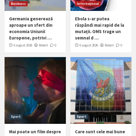
Business
Internațional
Germania generează
Ebola s-ar putea
aproape un sfert din
răspândi mai rapid de la
economia Uniunii
mutații. OMS trage un
Europene, potrivi …
semnal d …
6 august 2026
Robert
0
6 august 2026
Robert
0
Sport
Sport
Mai poate un film despre
Care sunt cele mai bune